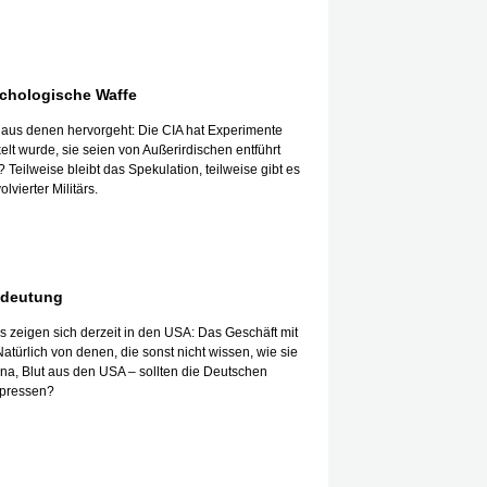
ychologische Waffe
 aus denen hervorgeht: Die CIA hat Experimente
t wurde, sie seien von Außerirdischen entführt
ilweise bleibt das Spekulation, teilweise gibt es
vierter Militärs.
edeutung
s zeigen sich derzeit in den USA: Das Geschäft mit
ürlich von denen, die sonst nicht wissen, wie sie
na, Blut aus den USA – sollten die Deutschen
upressen?