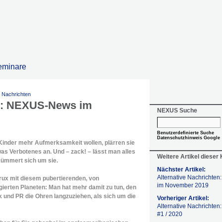
eminare
e Nachrichten
en: NEXUS-News im
NEXUS Suche
Benutzerdefinierte Suche
Datenschutzhinweis Google
inder mehr Aufmerksamkeit wollen, plärren sie
was Verbotenes an. Und – zack! – lässt man alles
Weitere Artikel dieser
kümmert sich um sie.
Nächster Artikel:
Alternative Nachricht
Crux mit diesem pubertierenden, von
im November 2019
gierten Planeten: Man hat mehr damit zu tun, den
k und PR die Ohren langzuziehen, als sich um die
Vorheriger Artikel:
Alternative Nachricht
#1 / 2020