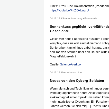
Link zur YouTube-Dokumentation „Paedophile
https://youtu.be/PnZiDxkwgrU
04.12.19 #Sonnenforschung #Astronomie
Sonnenkuss geglückt: verblüffende
Geschichte
Gleich vier neue Papers sind aus dem Expe
komplex, dass sie erst einmal niemand richt
Sortierarbeit kam einiges dabei heraus, da
den Tod von Sternen über den Haufen wirft.
Magnetfeldumkehr?
Quelle:
ScienceAlert.com
04.12.19 #Menschmaschine
Neues von den Cyborg-Soldaten
Wenn Mensch und Technik miteinander versc
Verteidigungsbranche hehre Ziele: Supersol
elektromagnetischen Spektrums sehen könne
mehr futuristischer Cyberkram. Ein Forscher
Jahren werden Sie sich mit […] Rechts- und 