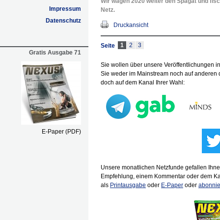
Wir wagen 2020 weiter den Spagat und fis
Impressum
Netz.
Datenschutz
Druckansicht
1
2
3
Seite
Gratis Ausgabe 71
Sie wollen über unsere Veröffentlichungen i
Sie weder im Mainstream noch auf anderen 
doch auf dem Kanal Ihrer Wahl:
E-Paper (PDF)
Unsere monatlichen Netzfunde gefallen Ihne
Empfehlung, einem Kommentar oder dem Kau
als
Printausgabe
oder
E-Paper
oder
abonnie