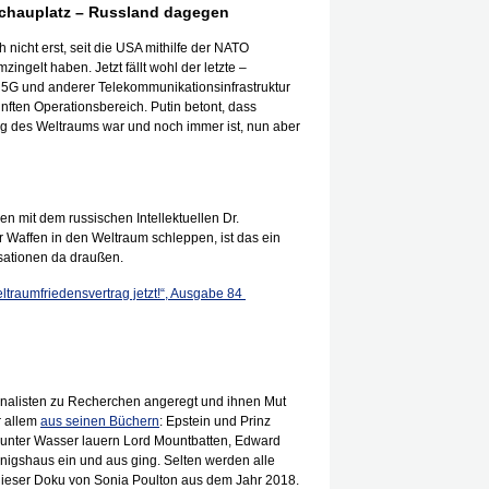
chauplatz – Russland dagegen
h nicht erst, seit die USA mithilfe der NATO
gelt haben. Jetzt fällt wohl der letzte –
k 5G und anderer Telekommunikationsinfrastruktur
nften Operationsbereich. Putin betont, dass
ung des Weltraums war und noch immer ist, nun aber
n mit dem russischen Intellektuellen Dr.
 Waffen in den Weltraum schleppen, ist das ein
lisationen da draußen.
ltraumfriedensvertrag jetzt!“, Ausgabe 84
ournalisten zu Recherchen angeregt und ihnen Mut
r allem
aus seinen Büchern
: Epstein und Prinz
; unter Wasser lauern Lord Mountbatten, Edward
nigshaus ein und aus ging. Selten werden alle
ieser Doku von Sonia Poulton aus dem Jahr 2018.