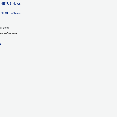
en: NEXUS-News
en: NEXUS-News
l Feed
ngen auf nexus-
n