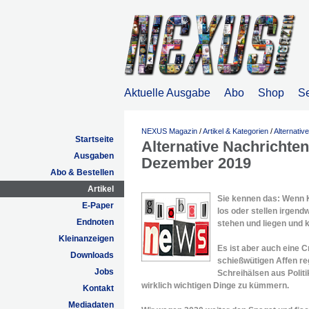
Aktuelle Ausgabe
Abo
Shop
S
NEXUS Magazin
/
Artikel & Kategorien
/
Alternativ
Startseite
Alternative Nachricht
Ausgaben
Dezember 2019
Abo & Bestellen
Artikel
Sie kennen das: Wenn K
E-Paper
los oder stellen irgend
Endnoten
stehen und liegen und 
Kleinanzeigen
Es ist aber auch eine 
Downloads
schießwütigen Affen re
Jobs
Schreihälsen aus Politi
wirklich wichtigen Dinge zu kümmern.
Kontakt
Mediadaten