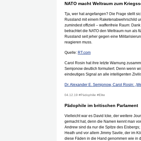
NATO macht Weltraum zum Kriegss
Tja, wer hat angefangen? Die Frage stellt sic
Russland mit einem Raketenabwehrschild umzin
zumindest offiziell – waffenfreie Raum: Dan
betrachtet die NATO den Weltraum nun als fü
Russland seit jeher gegen eine Militarisier
reagieren muss.
Quelle:
RT.com
Carol Rosin hat ihre letzte Warnung zusamme
Semjonow deutlich formuliert. Denn wenn wir
eindeutiges Signal an alle intelligenten Zivi
Dr. Alexander E. Semjonow, Carol Rosin: „We
04.12.19 #Pädophilie #Elite
Pädophile im britischen Parlament
Vielleicht war es David Icke, der weitere J
gemacht hat, denn die Namen kennt man vo
Andrew sind da nur die Spitze des Eisbergs
Heath und vor allem Jimmy Savile, der im Kö
diese Fäden in die Hand genommen wie in d