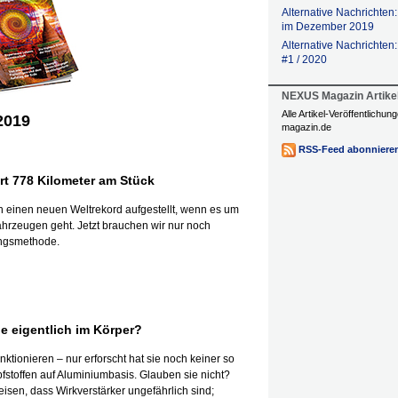
Alternative Nachricht
im Dezember 2019
Alternative Nachricht
#1 / 2020
NEXUS Magazin Artike
Alle Artikel-Veröffentlichu
2019
magazin.de
RSS-Feed abonniere
hrt 778 Kilometer am Stück
ch einen neuen Weltrekord aufgestellt, wenn es um
ahrzeugen geht. Jetzt brauchen wir nur noch
ungsmethode.
e eigentlich im Körper?
nktionieren – nur erforscht hat sie noch keiner so
pfstoffen auf Aluminiumbasis. Glauben sie nicht?
isen, dass Wirkverstärker ungefährlich sind;