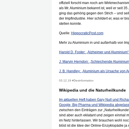
offiziell forscht man noch am Wirkmechanis
als Mr. Aluminium bekannt ist, weil er seit 35
ging das gehörig gegen den Strich – und se
der Impfindustrie. Hier schildert er, was er b
stellen konnte.
Quelle:
HippocraticPost.com
Mehr zu Aluminium in und außerhalb von Impf
Harold D. Foster: „Alzheimer und Aluminium“
J. Marvin Herndon: „Schleichende Aluminium
J. B. Handley: „Aluminium als Ursache von
03.12.19 #Desinformation
Wikipedia und die Naturheilkunde
Im aktuellen Heft haben Gary Null und Richar
Google, Big Pharma und Wikipedia abgelas
zwischen den Einträgen zur „Naturheilkunde
sind aber auch eklatant und zeigen einmal m
im Netz hinterlassen. Wir brauchen wohl no
blöd ist die Idee der Online-Enzyklopädie ja n