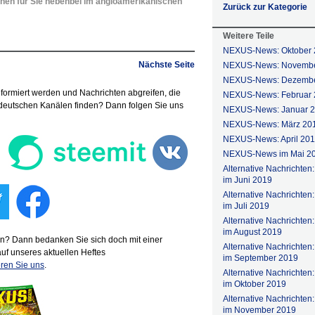
chen für Sie nebenbei im angloamerikanischen
Zurück zur Kategorie
Weitere Teile
NEXUS-News: Oktober 
Nächste Seite
NEXUS-News: Novembe
NEXUS-News: Dezembe
nformiert werden und Nachrichten abgreifen, die
NEXUS-News: Februar 
deutschen Kanälen finden? Dann folgen Sie uns
NEXUS-News: Januar 
NEXUS-News: März 20
NEXUS-News: April 20
NEXUS-News im Mai 2
Alternative Nachricht
im Juni 2019
Alternative Nachricht
im Juli 2019
Alternative Nachricht
im August 2019
n? Dann bedanken Sie sich doch mit einer
Alternative Nachricht
f unseres aktuellen Heftes
im September 2019
ren Sie uns
.
Alternative Nachricht
im Oktober 2019
Alternative Nachricht
im November 2019