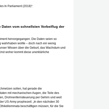
s In Parliament (2018)“:
 Daten vom schnellsten Vorbeiflug der
riment hervorgegangen. Die Daten seien so
ig wahrhaben wollte – doch nach ein wenig
s unser Wissen über die Geburt, das Wachstum und
 Und woher kommt diese unerklärliche
hmelzen sollen, hat gerade die
daten mit mechanischen Augen, die Teile des
n, Drohnenfernsteuerung per Gehirn und weit
 der US-Army prophezeit: „In den nächsten 30
Ethikdilemmata beschäftigen müssen, für die Sie