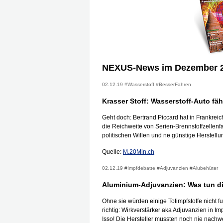
NEXUS-News im Dezember 
02.12.19 #Wasserstoff #BesserFahren
Krasser Stoff: Wasserstoff-Auto fä
Geht doch: Bertrand Piccard hat in Frankrei
die Reichweite von Serien-Brennstoffzellenf
politischen Willen und ne günstige Herstell
Quelle:
M.20Min.ch
02.12.19 #Impfdebatte #Adjuvanzien #Alubehüter
Aluminium-Adjuvanzien: Was tun di
Ohne sie würden einige Totimpfstoffe nicht fu
richtig: Wirkverstärker aka Adjuvanzien in Im
Isso! Die Hersteller mussten noch nie nachwe