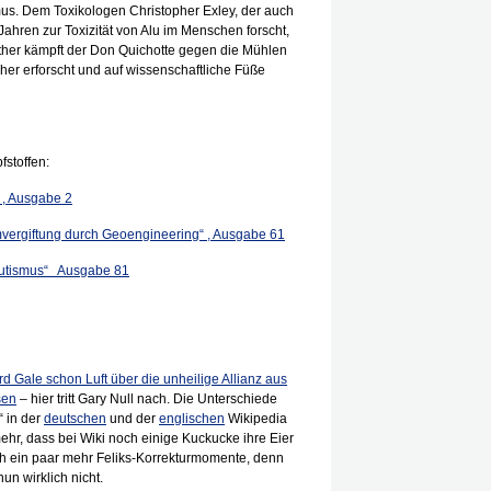
mus. Dem Toxikologen Christopher Exley, der auch
 Jahren zur Toxizität von Alu im Menschen forscht,
ither kämpft der Don Quichotte gegen die Mühlen
isher erforscht und auf wissenschaftliche Füße
stoffen:
 , Ausgabe 2
vergiftung durch Geoengineering“ , Ausgabe 61
 Autismus“ Ausgabe 81
d Gale schon Luft über die unheilige Allianz aus
sen
– hier tritt Gary Null nach. Die Unterschiede
“ in der
deutschen
und der
englischen
Wikipedia
ehr, dass bei Wiki noch einige Kuckucke ihre Eier
ch ein paar mehr Feliks-Korrekturmomente, denn
un wirklich nicht.