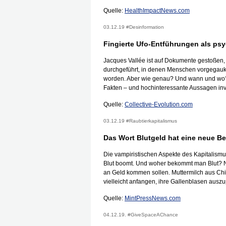
Quelle:
HealthImpactNews.com
03.12.19 #Desinformation
Fingierte Ufo-Entführungen als ps
Jacques Vallée ist auf Dokumente gestoßen,
durchgeführt, in denen Menschen vorgegaukel
worden. Aber wie genau? Und wann und wo? Te
Fakten – und hochinteressante Aussagen invol
Quelle:
Collective-Evolution.com
03.12.19 #Raubtierkapitalismus
Das Wort Blutgeld hat eine neue B
Die vampiristischen Aspekte des Kapitalismu
Blut boomt. Und woher bekommt man Blut? Nat
an Geld kommen sollen. Muttermilch aus Chi
vielleicht anfangen, ihre Gallenblasen ausz
Quelle:
MintPressNews.com
04.12.19. #GiveSpaceAChance