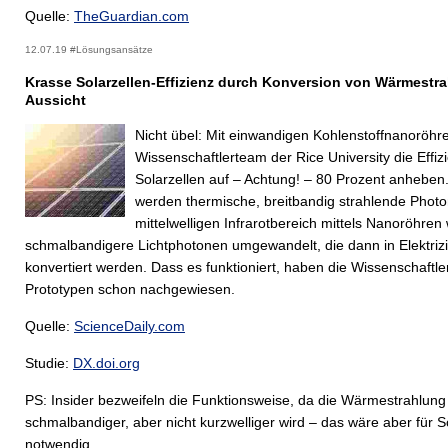
Quelle:
TheGuardian.com
12.07.19 #Lösungsansätze
Krasse Solarzellen-Effizienz durch Konversion von Wärmestra
Aussicht
Nicht übel: Mit einwandigen Kohlenstoffnanoröhren
Wissenschaftlerteam der Rice University die Effiz
Solarzellen auf – Achtung! – 80 Prozent anheben
werden thermische, breitbandig strahlende Phot
mittelwelligen Infrarotbereich mittels Nanoröhren 
schmalbandigere Lichtphotonen umgewandelt, die dann in Elektrizi
konvertiert werden. Dass es funktioniert, haben die Wissenschaftler
Prototypen schon nachgewiesen.
Quelle:
ScienceDaily.com
Studie:
DX.doi.org
PS: Insider bezweifeln die Funktionsweise, da die Wärmestrahlung
schmalbandiger, aber nicht kurzwelliger wird – das wäre aber für S
notwendig.