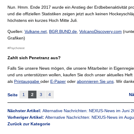
Nun. Hmm. Ende 2017 wurde ein Anstieg der Erdbebenaktivität prog
und die offiziellen Statistiken zeigen jetzt auch keinen Hockeyschlä
höchstens ein kurzes Hoch Mitte Juli.
Quellen:
Vulkane.net
,
BGR.BUND.de
,
VolcanoDiscovery.com
(runte
Grafiken)
#Psychotest
Zahlt sich Penetranz aus?
Falls Sie unsere News mögen, die unsere Mitarbeiter in Eigenreg
und uns unterstützen wollen, kaufen Sie doch unser aktuelles Heft
als
Printausgabe
oder
E-Paper
oder
abonnieren Sie uns
. Wir dank
1
2
3
4
Nä
Seite
Nächster Artikel:
Alternative Nachrichten: NEXUS-News im Juni 
Vorheriger Artikel:
Alternative Nachrichten: NEXUS-News im Augu
Zurück zur Kategorie