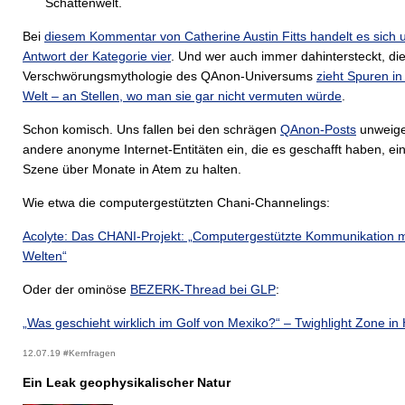
Schattenwelt.
Bei
diesem Kommentar von Catherine Austin Fitts handelt es sich 
Antwort der Kategorie vier
. Und wer auch immer dahintersteckt, di
Verschwörungsmythologie des QAnon-Universums
zieht Spuren in
Welt – an Stellen, wo man sie gar nicht vermuten würde
.
Schon komisch. Uns fallen bei den schrägen
QAnon-Posts
unweige
andere anonyme Internet-Entitäten ein, die es geschafft haben, ei
Szene über Monate in Atem zu halten.
Wie etwa die computergestützten Chani-Channelings:
Acolyte: Das CHANI-Projekt: „Computergestützte Kommunikation m
Welten“
Oder der ominöse
BEZERK-Thread bei GLP
:
„Was geschieht wirklich im Golf von Mexiko?“ – Twighlight Zone in 
12.07.19 #Kernfragen
Ein Leak geophysikalischer Natur