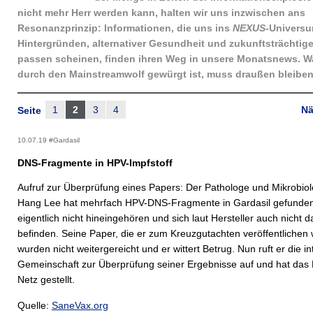
nicht mehr Herr werden kann, halten wir uns inzwischen ans
Resonanzprinzip: Informationen, die uns ins
NEXUS
-Univers
Hintergründen, alternativer Gesundheit und zukunftsträchtig
passen scheinen, finden ihren Weg in unsere Monatsnews. 
durch den Mainstreamwolf gewürgt ist, muss draußen bleiben
1
2
3
4
Nä
Seite
10.07.19 #Gardasil
DNS-Fragmente in HPV-Impfstoff
Aufruf zur Überprüfung eines Papers: Der Pathologe und Mikrobiol
Hang Lee hat mehrfach HPV-DNS-Fragmente in Gardasil gefunden
eigentlich nicht hineingehören und sich laut Hersteller auch nicht d
befinden. Seine Paper, die er zum Kreuzgutachten veröffentlichen w
wurden nicht weitergereicht und er wittert Betrug. Nun ruft er die in
Gemeinschaft zur Überprüfung seiner Ergebnisse auf und hat das 
Netz gestellt.
Quelle:
SaneVax.org