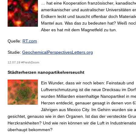
… hat eine Kooperation französischer, kanadische
amerikanischer und australischer Universitäten e
Erdkern leckt und tauscht offenbar doch Material
Mantel aus. Was das zu bedeuten hat? Weiß noch
Aber es hat mit dem Magnetfeld zu tun.
Quelle:
RT.com
Studie:
GeochemicalPerspectivesLetters.org
12.07.19 #FreshDoom
Städterherzen nanopartikelverseucht
Ein Wunder, dass wir noch leben: Feinstaub und
Luftverschmutzung ist die neue Drecksau im Dorf 
wurden Milliarden eisenhaltige Nanopartikel in m
Herzen entdeckt, genauer gesagt in denen von 6
Jährigen aus Mexico City. Im Gehirn wurden sie 
gesichtet, genauso wie in den Organen. Ist das der versteckte Gru
Herzkrankheiten? Und wie rein können wir die Luft in Industrienati
überhaupt bekommen?