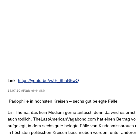
Link:
https://youtu.be/wZE_8baBBwQ
14.07.19 #Pädokriminalität
Pädophilie in höchsten Kreisen – sechs gut belegte Fälle
Ein Thema, das kein Medium gerne anfässt, denn da wird es ernst
auch tödlich. TheLastAmericanVagabond.com hat einen Beitrag v
aufgelegt, in dem sechs gute belegte Fälle von Kindesmissbrauch
in höchsten politischen Kreisen beschrieben werden; unter ander