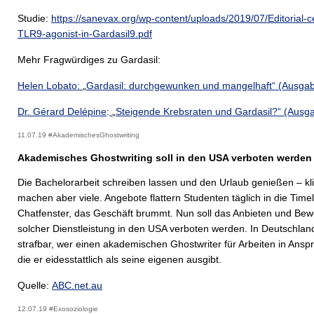
Studie:
https://sanevax.org/wp-content/uploads/2019/07/Editorial-c
TLR9-agonist-in-Gardasil9.pdf
Mehr Fragwürdiges zu Gardasil:
Helen Lobato:
„
Gardasil: durchgewunken und mangelhaft“ (Ausga
Dr.
Gérard Delépine
:
„
Steigende Krebsraten und Gardasil?“ (Ausg
11.07.19 #AkademischesGhostwriting
Akademisches Ghostwriting soll in den USA verboten werden
Die Bachelorarbeit schreiben lassen und den Urlaub genießen – kli
machen aber viele. Angebote flattern Studenten täglich in die Time
Chatfenster, das Geschäft brummt. Nun soll das Anbieten und Be
solcher Dienstleistung in den USA verboten werden. In Deutschlan
strafbar, wer einen akademischen Ghostwriter für Arbeiten in Ansp
die er eidesstattlich als seine eigenen ausgibt.
Quelle:
ABC.net.au
12.07.19 #Exosoziologie