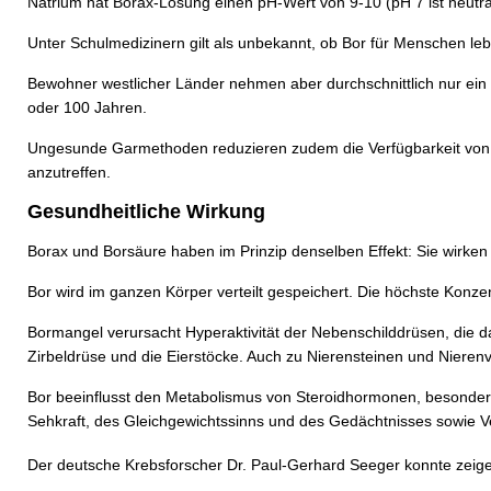
Natrium hat Borax-Lösung einen pH-Wert von 9-10 (pH 7 ist neutra
Unter Schulmedizinern gilt als unbekannt, ob Bor für Menschen le
Bewohner westlicher Länder nehmen aber durchschnittlich nur ein
oder 100 Jahren.
Ungesunde Garmethoden reduzieren zudem die Verfügbarkeit von Bo
anzutreffen.
Gesundheitliche Wirkung
Borax und Borsäure haben im Prinzip denselben Effekt: Sie wirken s
Bor wird im ganzen Körper verteilt gespeichert. Die höchste Konz
Bormangel verursacht Hyperaktivität der Nebenschilddrüsen, die 
Zirbeldrüse und die Eierstöcke. Auch zu Nierensteinen und Niere
Bor beeinflusst den Metabolismus von Steroidhormonen, besonders
Sehkraft, des Gleichgewichtssinns und des Gedächtnisses sowie V
Der deutsche Krebsforscher Dr. Paul-Gerhard Seeger konnte zeig