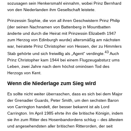
sozusagen sein Henkersmahl einnahm, wobei Prinz Bernhard
von den Niederlanden ihm Gesellschaft leistete.
Prinzessin Sophie, die von all ihren Geschwistern Prinz Philip
(der seinen Nachnamen von Battenberg in Mountbatten
änderte und durch die Heirat mit Prinzessin Elizabeth 1947
zum Herzog von Edinburgh wurde) altersmäßig am nächsten
war, heiratete Prinz Christopher von Hessen, der zu Himmlers
43
Stab gehörte und sich freiwillig als „Agent“ verdingte.
Auch
Prinz Christopher kam 1944 bei einem Flugzeugabsturz ums
Leben, zwei Jahre nach dem höchst ominösen Tod des
Herzogs von Kent.
Wenn die Niederlage zum Sieg wird
Es sollte nicht weiter überraschen, dass es sich bei dem Major
der Grenadier Guards, Peter Smith, um den sechsten Baron
von Carrington handelt, der besser bekannt ist als Lord
Carrington. Im April 1985 ehrte ihn die britische Königin, indem
sie ihn zum Ritter des Hosenbandordens schlug – des ältesten
und angesehendsten aller britischen Ritterorden, der seit