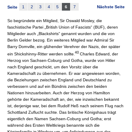
1
2
3
4
5
6
7
Nächste Seite
Seite
So begründete ein Mitglied, Sir Oswald Mosley, die
faschistische Partei „British Union of Fascists“ (BUF), deren
Mitglieder auch „Blackshirts“ genannt wurden und die von
Berlin Gelder bezog. Ein weiteres Mitglied war Admiral Sir
Barry Domville, ein glühender Verehrer der Nazis, der später
40
ein Shickshinny-Ritter werden sollte.
Charles Edward, der
Herzog von Sachsen-Coburg und Gotha, wurde von Hitler
nach England geschickt, um den Vorsitz über die
Kameradschaft zu übernehmen. Er war angewiesen worden,
die Beziehungen zwischen England und Deutschland zu
verbessern und auf ein Bündnis zwischen den beiden
Nationen hinzuarbeiten. Auch der Herzog von Hamilton
gehörte der Kameradschaft an, der, wie inzwischen bekannt
ist, derjenige war, bei dem Rudolf Heß nach seinem Flug nach
Schottland Zuflucht suchte. Das britische Königshaus trägt
eigentlich den Namen Sachsen-Coburg und Gotha; erst
während des Ersten Weltkriegs benannte sich die
Königsfamilie in Windsor um, um Anfeindungen aus der