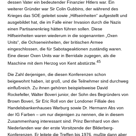
dessen Vater ein bedeutender Finanzier Hitlers war. Ein
weiterer Gründer war Sir Colin Gubbins, der während des
Krieges das SOE geleitet sowie „Hilfseinheiten“ aufgestellt und
ausgebildet hat, die im Falle einer Invasion durch die Nazis
einen Partisanenkrieg hätten führen sollen. Diese
Hilfseinheiten waren wiederum in die sogenannten „Oxen
Units“, die Ochseneinheiten, der britischen Armee
eingeschlossen, die für Sabotageaktionen zuständig waren.
Eine dieser Oxen Units war in Berridale zugegen, als die
45
Maschine mit dem Herzog von Kent abstürzte.
Die Zahl derjenigen, die diesen Konferenzen schon
beigewohnt haben, ist groß, und die Teilnehmer sind durchweg
einflußreich. Zu ihnen gehören beispielsweise David
Rockefeller, Walter Boveri junior, der Sohn des Begründers von
Brown Boveri, Sir Eric Roll von der Londoner Filliale des
Handelsbankenhauses Warburg sowie Dr. Hermann Abs von
der IG Farben – um nur diejenigen zu nennen, die in diesem
Zusammenhang interessant sind. Prinz Bernhard von den
Niederlanden war der erste Vorsitzende der Bilderberg-
Konferenzen. Er leitete die Treffen bis 1976, mußte dann aber