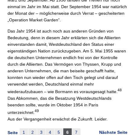
März und September. Ab 1956 fanden die Treffen nur noch
einmal im Jahr im Mai statt. Der September 1954 war natürlich
der Monat der – möglicherweise durch Verrat – gescheiterten
„Operation Market Garden“.
Das Jahr 1954 ist auch noch aus anderen Gründen von
Bedeutung, denn in diesem Jahr erklärten sich die Alliierten
einverstanden damit, Westdeutschland den Status einer
eigenständigen Nation zurückzugeben. Am 5. Mai 1955 waren
die deutschen Unternehmen endlich frei von der Kontrolle
durch die Alliierten. Das Vermögen von Thyssen, Krupp und
anderen Unternehmen, die man beiseite geschafft hatte,
konnten nun wieder offen auf den Tisch gelegt und darauf
verwendet werden, Deutschland einmal mehr
48
wiederaufzubauen – wie Bormann es vorausgesagt hatte.
Das Abkommen, das die Besatzung Westdeutschlands
beenden sollte, wurde im Oktober 1954 in Paris
49
unterzeichnet.
Aus der Vergangenheit erwächst die Zukunft. Leider.
1
2
3
4
5
6
7
Nächste Seite
Seite