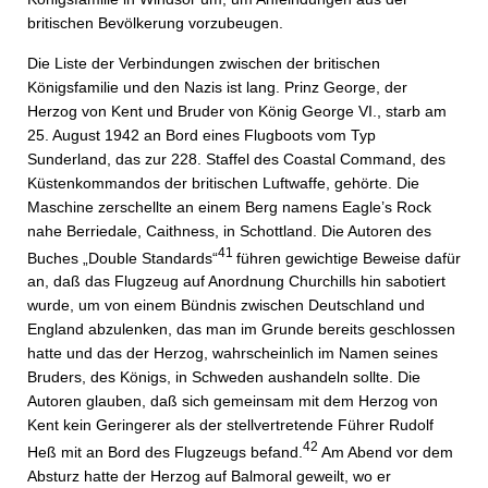
britischen Bevölkerung vorzubeugen.
Die Liste der Verbindungen zwischen der britischen
Königsfamilie und den Nazis ist lang. Prinz George, der
Herzog von Kent und Bruder von König George VI., starb am
25. August 1942 an Bord eines Flugboots vom Typ
Sunderland, das zur 228. Staffel des Coastal Command, des
Küstenkommandos der britischen Luftwaffe, gehörte. Die
Maschine zerschellte an einem Berg namens Eagle’s Rock
nahe Berriedale, Caithness, in Schottland. Die Autoren des
41
Buches „Double Standards“
führen gewichtige Beweise dafür
an, daß das Flugzeug auf Anordnung Churchills hin sabotiert
wurde, um von einem Bündnis zwischen Deutschland und
England abzulenken, das man im Grunde bereits geschlossen
hatte und das der Herzog, wahrscheinlich im Namen seines
Bruders, des Königs, in Schweden aushandeln sollte. Die
Autoren glauben, daß sich gemeinsam mit dem Herzog von
Kent kein Geringerer als der stellvertretende Führer Rudolf
42
Heß mit an Bord des Flugzeugs befand.
Am Abend vor dem
Absturz hatte der Herzog auf Balmoral geweilt, wo er