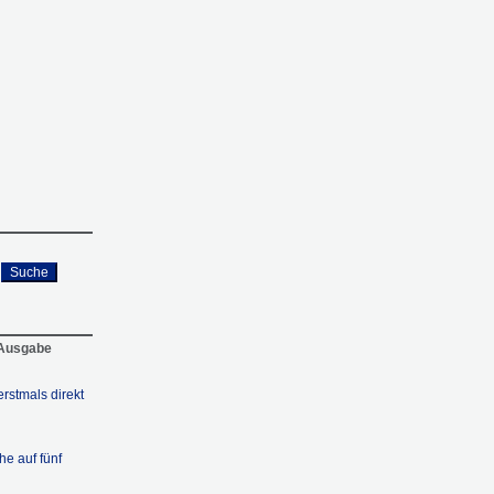
Suche
 Ausgabe
erstmals direkt
e auf fünf