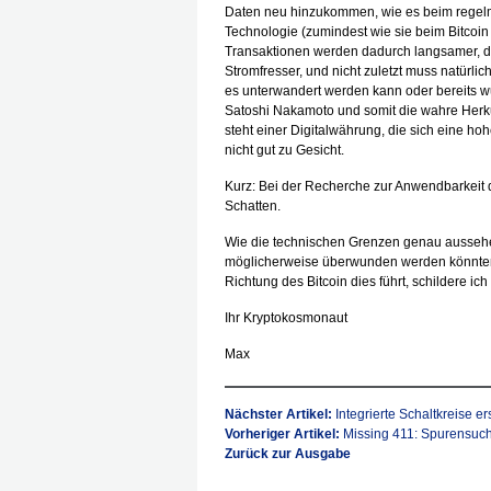
Daten neu hinzukommen, wie es beim regelmä
Technologie (zumindest wie sie beim Bitcoin
Transaktionen werden dadurch langsamer, die
Stromfresser, und nicht zuletzt muss natürl
es unterwandert werden kann oder bereits wur
Satoshi Nakamoto und somit die wahre Herkun
steht einer Digitalwährung, die sich eine h
nicht gut zu Gesicht.
Kurz: Bei der Recherche zur Anwendbarkeit de
Schatten.
Wie die technischen Grenzen genau aussehen,
möglicherweise überwunden werden könnten
Richtung des Bitcoin dies führt, schildere i
Ihr Kryptokosmonaut
Max
Nächster Artikel:
Integrierte Schaltkreise er
Vorheriger Artikel:
Missing 411: Spurensuch
Zurück zur Ausgabe