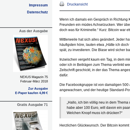
Druckansicht
Impressum
Datenschutz
Wenn ich damals ein Gespräch in Richtung 
Freunden ein müdes Achselzucken. Wer überha
doch was für Kriminelle.“ Kurz: Bitcoin war e
Aus der Ausgabe
Mittlerweile hat sich alles geändert. Jeder 
häufigsten höre, lauten etwa „Hätte ich doch v
spät, zu investieren. Die Blase wird sicher ba
Inzwischen vergeht kaum ein Tag, in dem mir 
oder ich in Beiträgen zum Thema verlinkt wer
Zeitschrift geschickt, in der das Thema anges
dafür.
NEXUS Magazin 75
Februar-März 2018
Die Facebookgruppe ist von damaligen 500 
Zur Ausgabe
angewachsen, und der heutige Standard-Post 
E-Paper kaufen 4,99 €
„Hallo, ich bin völlig neu in dem Thema 
Gratis Ausgabe 71
habe aber 100 Euro, will davon ein paar
Welchen Knopf muss ich drücken?“
Herzlichen Glückwunsch. Der Bitcoin kommt 