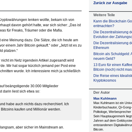
Zurück zur Ausgabe
Weitere Teile
Kryptowährungen lenken wollte, bekam ich von
Kann die Blockchain Go
upt davon gehört hatte, war sich sicher: „Das ist
entmachten?
twas für Freaks, Träumer oder die Mafia.
Die Dezentralisierung d
Evolution der Zahlungs
hat eine Meinung dazu. Die Sätze, die ich heute am
Die Dezentralisierung d
or einem Jahr Bitcoin gekauft.“ oder „Jetzt ist es zu
Ethereum
ld platzen.“
Bitcoin als Schuldgeld: A
neuem Geld?
nicht im Netz irgendein Artikel zugesandt wird
13 Euro für einen Kaff
de. Mir hat sogar kürzlich jemand per Post eine
Bitcoin (noch) nicht mas
chnitten wurde. Ich interessiere mich ja schließlich
Die Reise eines Idealis
Kryptokosmos
auf beängstigende 30.000 Mitglieder
darin liest sich etwa so:
Der Autor
Max Kuhlmann
Max Kuhlmann ist ein Univer
und habe auch nichts dazu recherchiert. Ich
Kinderbuchautor, Qi-Gong-L
 Bitcoins kaufen und Millionär werden.
Politologe, Werbesprecher 
Sein Hauptaugenmerk liegt 
Jahren auf dem Geldsyste
entstandenen Digitalwähr
langsam, aber sicher im Mainstream an.
Bitcoin.