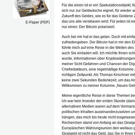
Für die einen ist er ein Spekulationsobjekt, 
sich nur zur Geldwäsche eignet, für wieder an
Zukunft des Geldes, wie es für das Goldene Ze
das uns alle versklaven wird: Für jeden ist ei
E-Paper (PDF)
nur eines: Der Bitcoin polarisiert.
Auch bei mir hat er das getan. Doch mit einf
zufriedengeben. Der Bitcoin hat in mir den E
führte mich auf eine Reise in die Weiten des 
auch Sie einladen will. Ich möchte Ihnen sc
wurde, Informationen über Kryptowährungen z
meiner Sicht Gefahren und Chancen der Dig
Chefredakteurs, eine regelmäßige Kolumne
richtigen Zeitpunkt. Als Thomas Kirschner mi
keine zwei Sekunden Bedenkzeit, um das An
Willkommen zu meiner Kolumne „Neues Geld 
Meine eigentliche Reise in diese Themen be
ich war kein Investor der ersten Stunde (dam
alternativen Medien waren auf dem Vormarsc
politischen Inhalten auseinanderzusetzen un
hängen, das mich bis heute nicht losgelasse
Recherchen stand von Anfang an das Giralge
Europäischen Währungsunion den weitaus gr
Giralgeld ist nicht das Geld, das Sie in Ihre