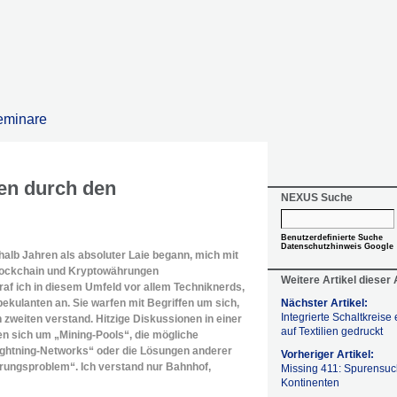
eminare
ten durch den
NEXUS Suche
Benutzerdefinierte Suche
Datenschutzhinweis Google
halb Jahren als absoluter Laie begann, mich mit
lockchain und Kryptowährungen
Weitere Artikel dieser
raf ich in diesem Umfeld vor allem Techniknerds,
ekulanten an. Sie warfen mit Begriffen um sich,
Nächster Artikel:
Integrierte Schaltkreise 
 zweiten verstand. Hitzige Diskussionen in einer
auf Textilien gedruckt
n sich um „Mining-Pools“, die mögliche
ightning-Networks“ oder die Lösungen anderer
Vorheriger Artikel:
erungsproblem“. Ich verstand nur Bahnhof,
Missing 411: Spurensuch
Kontinenten