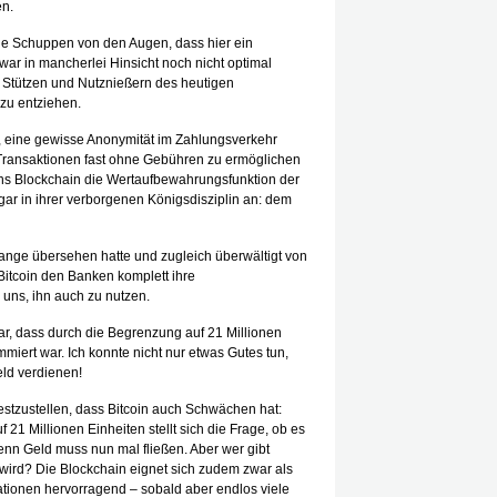
en.
 wie Schuppen von den Augen, dass hier ein
zwar in mancherlei Hinsicht noch nicht optimal
n Stützen und Nutznießern des heutigen
zu entziehen.
ur, eine gewisse Anonymität im Zahlungsverkehr
e Transaktionen fast ohne Gebühren zu ermöglichen
s Blockchain die Wertaufbewahrungsfunktion der
ogar in ihrer verborgenen Königsdisziplin an: dem
 lange übersehen hatte und zugleich überwältigt von
Bitcoin den Banken komplett ihre
uns, ihn auch zu nutzen.
war, dass durch die Begrenzung auf 21 Millionen
miert war. Ich konnte nicht nur etwas Gutes tun,
ld verdienen!
stzustellen, dass Bitcoin auch Schwächen hat:
21 Millionen Einheiten stellt sich die Frage, ob es
enn Geld muss nun mal fließen. Aber wer gibt
wird? Die Blockchain eignet sich zudem zwar als
ationen hervorragend – sobald aber endlos viele