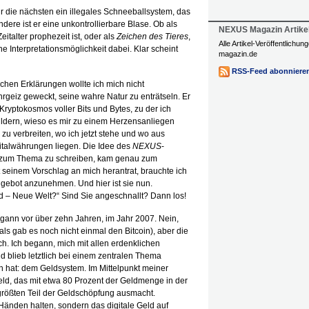
für die nächsten ein illegales Schneeballsystem, das
dere ist er eine unkontrollierbare Blase. Ob als
NEXUS Magazin Artike
italter prophezeit ist, oder als
Zeichen des Tieres
,
Alle Artikel-Veröffentlichu
ne Interpretationsmöglichkeit dabei. Klar scheint
magazin.de
RSS-Feed abonniere
achen Erklärungen wollte ich mich nicht
hrgeiz geweckt, seine wahre Natur zu enträtseln. Er
Kryptokosmos voller Bits und Bytes, zu der ich
hildern, wieso es mir zu einem Herzensanliegen
u verbreiten, wo ich jetzt stehe und wo aus
italwährungen liegen. Die Idee des
NEXUS
-
 zum Thema zu schreiben, kam genau zum
t seinem Vorschlag an mich herantrat, brauchte ich
gebot anzunehmen. Und hier ist sie nun.
– Neue Welt?“ Sind Sie angeschnallt? Dann los!
gann vor über zehn Jahren, im Jahr 2007. Nein,
als gab es noch nicht einmal den Bitcoin), aber die
h. Ich begann, mich mit allen erdenklichen
d blieb letztlich bei einem zentralen Thema
n hat: dem Geldsystem. Im Mittelpunkt meiner
ld, das mit etwa 80 Prozent der Geldmenge in der
ößten Teil der Geldschöpfung ausmacht.
n Händen halten, sondern das digitale Geld auf