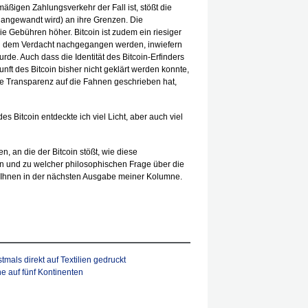
ßigen Zahlungsverkehr der Fall ist, stößt die
 angewandt wird) an ihre Grenzen. Die
 Gebühren höher. Bitcoin ist zudem ein riesiger
ich dem Verdacht nachgegangen werden, inwiefern
de. Auch dass die Identität des Bitcoin-Erfinders
ft des Bitcoin bisher nicht geklärt werden konnte,
ohe Transparenz auf die Fahnen geschrieben hat,
s Bitcoin entdeckte ich viel Licht, aber auch viel
 an die der Bitcoin stößt, wie diese
 und zu welcher philosophischen Frage über die
ch Ihnen in der nächsten Ausgabe meiner Kolumne.
stmals direkt auf Textilien gedruckt
e auf fünf Kontinenten