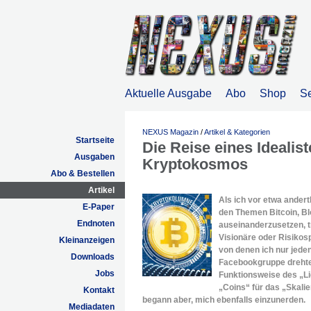
Aktuelle Ausgabe
Abo
Shop
S
NEXUS Magazin
/
Artikel & Kategorien
Startseite
Die Reise eines Idealis
Ausgaben
Kryptokosmos
Abo & Bestellen
Artikel
Als ich vor etwa andert
E-Paper
den Themen Bitcoin, B
Endnoten
auseinanderzusetzen, t
Visionäre oder Risikosp
Kleinanzeigen
von denen ich nur jeden
Downloads
Facebookgruppe drehte
Jobs
Funktionsweise des „L
„Coins“ für das „Skali
Kontakt
begann aber, mich ebenfalls einzunerden.
Mediadaten