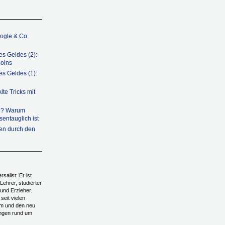
ogle & Co.
es Geldes (2):
coins
es Geldes (1):
lte Tricks mit
ee? Warum
sentauglich ist
ten durch den
salist: Er ist
ehrer, studierter
und Erzieher.
seit vielen
m und den neu
ungen rund um