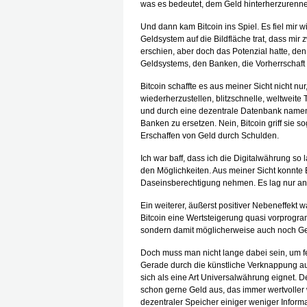
was es bedeutet, dem Geld hinterherzurenn
Und dann kam Bitcoin ins Spiel. Es fiel mir
Geldsystem auf die Bildfläche trat, dass mir 
erschien, aber doch das Potenzial hatte, de
Geldsystems, den Banken, die Vorherrschaft 
Bitcoin schaffte es aus meiner Sicht nicht n
wiederherzustellen, blitzschnelle, weltweit
und durch eine dezentrale Datenbank namen
Banken zu ersetzen. Nein, Bitcoin griff sie s
Erschaffen von Geld durch Schulden.
Ich war baff, dass ich die Digitalwährung so
den Möglichkeiten. Aus meiner Sicht konnte 
Daseinsberechtigung nehmen. Es lag nur an 
Ein weiterer, äußerst positiver Nebeneffekt 
Bitcoin eine Wertsteigerung quasi vorprogram
sondern damit möglicherweise auch noch Ge
Doch muss man nicht lange dabei sein, um fe
Gerade durch die künstliche Verknappung auf 
sich als eine Art Universalwährung eignet. D
schon gerne Geld aus, das immer wertvoller 
dezentraler Speicher einiger weniger Inform