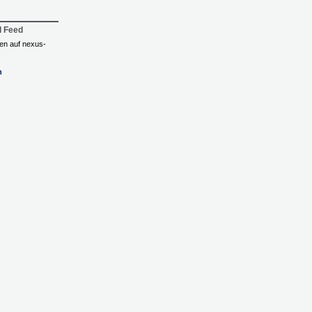
l Feed
ngen auf nexus-
n