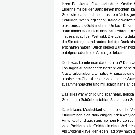
Ihrem Bankkonto. Es entsteht durch Kredite.
Eigenheims bei der Bank leihen möchten, ka
Geld wird dabei nicht nur aus dem Nichts ge
Schulden. Wenn jegliches Giralgeld weltweit
elektronisches Geld mehr im Umlauf. Das per
dann immer noch nicht abbezahlt wären. Die
insgesamt auf der Welt gibt. Die Lösung dafü
die Sie oder jemand anders bei der Bank hint
erschaffen haben. Durch dieses Bankensys
enteignet oder in die Armut getrieben.
Doch was konnte man dagegen tun? Der zweit
Lösungen auseinanderzusetzen: Wie sähe da
Masterarbeit über alternative Finanzsystem
utopischem Charakter, der viele meiner Wun
zusammenbrachte und mir schon nahe an der 
Das alles war wichtig und spannend, jedoch
Geld einen Schönheitsfehler: Sie blieben G
Da ich keine Möglichkeit sah, eine solche V
Studium beruflich stark eingebunden war, le
Hinterkopf und auch aus meinem Herzen vers
viele Probleme die Geldnot in einer Welt de
Als Systemsklave, der jeden Tag brav nach d