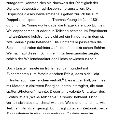
zutage tritt, könnten sich als Nachweis der Richtigkeit der
Digitalen Bewusstseinsphilosophie herausstellen. Die
Ursprünge dieses Beweismaterials gehen zurück bis zum
Doppelspaltexperiment, das Thomas Young im Jahr 1801
durchführte. Young wollte dabei die Frage klären, ob Licht ein
Wellenphänomen ist oder aus Teilchen besteht. Im Experiment
traf annähernd kohärentes Licht auf ein Hindernis, in dem sich
zwei kleine Spalte befanden. Die Lichtanteile passierten die
Spalten und trafen dahinter auf einen fotoelektrischen Schirm.
Weil sich auf diesem Schirm ein Interferenzmuster zeigte,
schien der Wellencharakter des Lichts bewiesen zu sein.
Doch Einstein zeigte im frühen 20. Jahrhundert mit
Experimenten zum fotoelektrischen Effekt, dass sich Licht
6
mitunter auch wie Teilchen verhält.
Dies ist der Fall, wenn es
mit Materie in diskreten Energiequanten interagiert, die man
später „Photonen“ nannte. Dieser ambivalente Charakter des
Lichtes ist als „Welle-Teilchen-Dualismus“ bekannt. Licht
verhält sich also manchmal wie eine Welle und manchmal wie
Teilchen. Richtiger gesagt: Licht trägt zu jedem Zeitpunkt beide
Eigenschaften in sich, doch welches „Gesicht“ man im