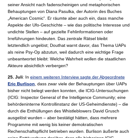
seiner Ansicht nach fadenscheinigen und metaphorischen
Behauptungen von Diana Pasulka, der Autorin des Buches
„American Cosmic“. Er räumte aber auch ein, dass manche
Aspekte der Ufo-Geschichte – wie das politische Interesse und
undichte Stellen – auf gezielte Fehlinformationen oder
Irreführungen hindeuten. Das zentrale Rätsel bleibt
letztendlich ungelöst; Douthat warnt davor, das Thema UAPs
als reine Psy-Op abzutun, weil dadurch eine wichtige Frage
unbeantwortet bleibt: Welche Wahrheit wollen die staatlichen
Akteure absichtlich verbergen?
25. Juli
: In
einem weiteren Interview sagte der Abgeordnete
Eric Burlison
, dass zwar viele der Behauptungen über UAPs
bisher nicht belegt werden konnten, die ICIG-Untersuchungen
(ICIG: Inspector General of the Intelligence Community; eine
behördeninterne Kontrollinstanz der US-Geheimdienste) – die
durch die Enthüllungen des Whistleblowers David Grusch
ausgelöst wurden – aber bestätigt hätten, dass mehrere
Programme mit wenig bis keiner demokratischen
Rechenschaftspflicht betrieben wurden. Burlison äußerte auch