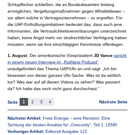
Schlupflöcher schließen, die es Bundesbeamten bislang
ermöglichen, Vergeltungsmaßnahmen gegen Whistleblower –
vor allem solche in Vertragsunternehmen – zu ergreifen. Für
die UAP-Enthüllungsinitiativen bedeutet das, dass auch jene
Informanten, die Vertraulichkeitsvereinbarungen unterzeichnet
haben, keine Angst mehr vor strafrechtlicher Verfolgung haben
müssten, wenn sie ihre einschlägigen Kenntnisse offenlegen.
1. August
: Der amerikanische Vizepräsident
JD Vance
spricht
in einem neuen Interview im „Ruthless Podcast“
unaufgefordert das Thema UAP/Ufo an und sagt: „Ich bin
besessen von dieser ganzen Ufo-Sache. Was ist da wirklich
los? Was war auf all diesen Videos zu sehen? Was passiert
da? Ich habe das noch nicht ganz durchschaut.“
1
2
3
4
Nächste Seite
Seite
Nächster Artikel:
Freie Energie – eine Revision: Eine
Sichtung der besten Ansätze für „Overunity“, Teil 1: LENR
Vorheriger Artikel:
Editorial Ausgabe 122