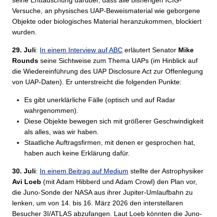
seine Enttäuschung darüber, dass alle bisherigen ICIG-
Versuche, an physisches UAP-Beweismaterial wie geborgene
Objekte oder biologisches Material heranzukommen, blockiert
wurden.
29. Juli
:
In einem Interview auf ABC
erläutert Senator
Mike
Rounds
seine Sichtweise zum Thema UAPs (im Hinblick auf
die Wiedereinführung des UAP Disclosure Act zur Offenlegung
von UAP-Daten). Er unterstreicht die folgenden Punkte:
Es gibt unerklärliche Fälle (optisch und auf Radar
wahrgenommen).
Diese Objekte bewegen sich mit größerer Geschwindigkeit
als alles, was wir haben.
Staatliche Auftragsfirmen, mit denen er gesprochen hat,
haben auch keine Erklärung dafür.
30. Juli
:
In einem Beitrag auf Medium
stellte der Astrophysiker
Avi Loeb
(mit Adam Hibberd und Adam Crowl) den Plan vor,
die Juno-Sonde der NASA aus ihrer Jupiter-Umlaufbahn zu
lenken, um von 14. bis 16. März 2026 den interstellaren
Besucher 3I/ATLAS abzufangen. Laut Loeb könnten die Juno-