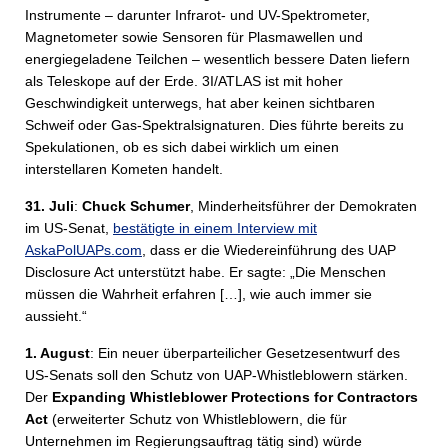
Instrumente – darunter Infrarot- und UV-Spektrometer,
Magnetometer sowie Sensoren für Plasmawellen und
energiegeladene Teilchen – wesentlich bessere Daten liefern
als Teleskope auf der Erde. 3I/ATLAS ist mit hoher
Geschwindigkeit unterwegs, hat aber keinen sichtbaren
Schweif oder Gas-Spektralsignaturen. Dies führte bereits zu
Spekulationen, ob es sich dabei wirklich um einen
interstellaren Kometen handelt.
31. Juli
:
Chuck Schumer
, Minderheitsführer der Demokraten
im US-Senat,
bestätigte in einem Interview mit
AskaPolUAPs.com
, dass er die Wiedereinführung des UAP
Disclosure Act unterstützt habe. Er sagte: „Die Menschen
müssen die Wahrheit erfahren […], wie auch immer sie
aussieht.“
1. August
: Ein neuer überparteilicher Gesetzesentwurf des
US-Senats soll den Schutz von UAP-Whistleblowern stärken.
Der
Expanding Whistleblower Protections for Contractors
Act
(erweiterter Schutz von Whistleblowern, die für
Unternehmen im Regierungsauftrag tätig sind) würde