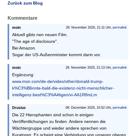
Zurück zum Blog
Kommentare
moin
28. November 2025, 21:11 Uhr,
permalink
Aktuell gibts nen neuen Film.
"The age of disclosure".
Bei Amazon.
Sogar der US-Außenminister kommt darin vor.
moin
28. November 2025, 21:13 Uhr,
permalink
Ergänzung:
www.msn.com/de-de/video/other/donald-trump-
k%C3%B6nnte-bald-die-existenz-nicht-menschlicher-
intelligenz-best%C3%A4tigen/vi-AA1R8mLm
Drusius
08. Dezember 2025, 15:52 Uhr,
permalink
Die 22 Hierophanten sind schon in einigen
Veröffentlichungen zu finden. Andere nennen die
Wächtergruppe und wieder andere sprechen von
Kuratoren. Es scheint eine Verbindung von unseren oberen