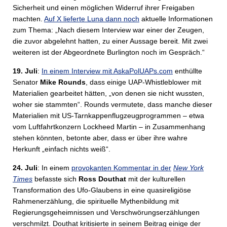
Sicherheit und einen möglichen Widerruf ihrer Freigaben
machten.
Auf X lieferte Luna dann noch
aktuelle Informationen
zum Thema: „Nach diesem Interview war einer der Zeugen,
die zuvor abgelehnt hatten, zu einer Aussage bereit. Mit zwei
weiteren ist der Abgeordnete Burlington noch im Gespräch.“
19. Juli
:
In einem Interview mit AskaPolUAPs.com
enthüllte
Senator
Mike Rounds
, dass einige UAP-Whistleblower mit
Materialien gearbeitet hätten, „von denen sie nicht wussten,
woher sie stammten“. Rounds vermutete, dass manche dieser
Materialien mit US-Tarnkappenflugzeugprogrammen – etwa
vom Luftfahrtkonzern Lockheed Martin – in Zusammenhang
stehen könnten, betonte aber, dass er über ihre wahre
Herkunft „einfach nichts weiß“.
24. Juli
: In einem
provokanten Kommentar in der
New York
Times
befasste sich
Ross Douthat
mit der kulturellen
Transformation des Ufo-Glaubens in eine quasireligiöse
Rahmenerzählung, die spirituelle Mythenbildung mit
Regierungsgeheimnissen und Verschwörungserzählungen
verschmilzt. Douthat kritisierte in seinem Beitrag einige der