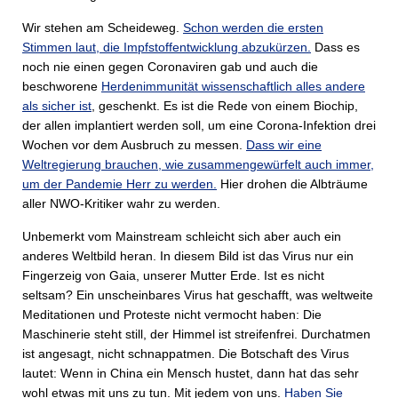
Wir stehen am Scheideweg.
Schon werden die ersten
Stimmen laut, die Impfstoffentwicklung abzukürzen.
Dass es
noch nie einen gegen Coronaviren gab und auch die
beschworene
Herdenimmunität wissenschaftlich alles andere
als sicher ist
, geschenkt. Es ist die Rede von einem Biochip,
der allen implantiert werden soll, um eine Corona-Infektion drei
Wochen vor dem Ausbruch zu messen.
Dass wir eine
Weltregierung brauchen, wie zusammengewürfelt auch immer,
um der Pandemie Herr zu werden.
Hier drohen die Albträume
aller NWO-Kritiker wahr zu werden.
Unbemerkt vom Mainstream schleicht sich aber auch ein
anderes Weltbild heran. In diesem Bild ist das Virus nur ein
Fingerzeig von Gaia, unserer Mutter Erde. Ist es nicht
seltsam? Ein unscheinbares Virus hat geschafft, was weltweite
Meditationen und Proteste nicht vermocht haben: Die
Maschinerie steht still, der Himmel ist streifenfrei. Durchatmen
ist angesagt, nicht schnappatmen. Die Botschaft des Virus
lautet: Wenn in China ein Mensch hustet, dann hat das sehr
wohl etwas mit uns zu tun. Mit jedem von uns.
Haben Sie