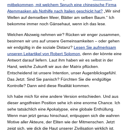
mitbekommen, mit welchem Spruch eine chinesische Firma
Atemmasken als Nothilfe nach Italien geschickt hat?
„Wir sind
Wellen auf demselben Meer, Blätter am selben Baum.“ Ich
bekomme immer noch Gänsehaut, wenn ich das lese.
Welchen Abzweig nehmen wir? Rücken wir enger zusammen,
besinnen wir uns auf unsere Gemeinsamkeiten – oder gehen
wir endgültig in die soziale Distanz?
Lesen Sie aufmerksam
unseren Leitartikel von Robert Solomon
, denn der könnte eine
Antwort darauf liefern. Laut ihm haben wir es selbst in der
Hand, welche Zukunft wir aus der Matrix pflücken.
Entscheidend ist unsere Intention, unser Augenblicksgefühl.
Das Jetzt. Sind Sie panisch? Fürchten Sie die endgültige
Kontrolle? Dann wird diese Realität kommen.
Ich habe mich für eine andere Version entschieden. Und aus
dieser angstfreien Position sehe ich eine enorme Chance. Ich
sehe tatsächlich eine Apokalypse, eine globale Enthüllung.
Wenn man jetzt genau hinschaut, entpuppen sich die wahren
Motive aller Akteure, der Eliten wie der Mitmenschen. Jetzt
zeigt sich, wie dick die Haut unserer Zivilisation wirklich ist.