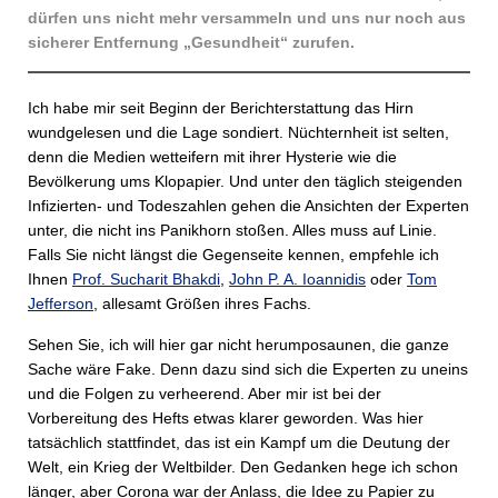
dürfen uns nicht mehr versammeln und uns nur noch aus
sicherer Entfernung „Gesundheit“ zurufen.
Ich habe mir seit Beginn der Berichterstattung das Hirn
wundgelesen und die Lage sondiert. Nüchternheit ist selten,
denn die Medien wetteifern mit ihrer Hysterie wie die
Bevölkerung ums Klopapier. Und unter den täglich steigenden
Infizierten- und Todeszahlen gehen die Ansichten der Experten
unter, die nicht ins Panikhorn stoßen. Alles muss auf Linie.
Falls Sie nicht längst die Gegenseite kennen, empfehle ich
Ihnen
Prof. Sucharit Bhakdi
,
John P. A. Ioannidis
oder
Tom
Jefferson
, allesamt Größen ihres Fachs.
Sehen Sie, ich will hier gar nicht herumposaunen, die ganze
Sache wäre Fake. Denn dazu sind sich die Experten zu uneins
und die Folgen zu verheerend. Aber mir ist bei der
Vorbereitung des Hefts etwas klarer geworden. Was hier
tatsächlich stattfindet, das ist ein Kampf um die Deutung der
Welt, ein Krieg der Weltbilder. Den Gedanken hege ich schon
länger, aber Corona war der Anlass, die Idee zu Papier zu