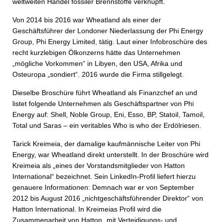
weltweiten Handel fossiler Brennstoffe verknüpft.
Von 2014 bis 2016 war Wheatland als einer der
Geschäftsführer der Londoner Niederlassung der Phi Energy
Group, Phi Energy Limited, tätig. Laut einer Infobroschüre des
recht kurzlebigen Ölkonzerns hätte das Unternehmen
„mögliche Vorkommen“ in Libyen, den USA, Afrika und
Osteuropa „sondiert“. 2016 wurde die Firma stillgelegt.
Dieselbe Broschüre führt Wheatland als Finanzchef an und
listet folgende Unternehmen als Geschäftspartner von Phi
Energy auf: Shell, Noble Group, Eni, Esso, BP, Statoil, Tamoil,
Total und Saras – ein veritables Who is who der Erdölriesen.
Tarick Kreimeia, der damalige kaufmännische Leiter von Phi
Energy, war Wheatland direkt unterstellt. In der Broschüre wird
Kreimeia als „eines der Vorstandsmitglieder von Hatton
International“ bezeichnet. Sein LinkedIn-Profil liefert hierzu
genauere Informationen: Demnach war er von September
2012 bis August 2016 „nichtgeschäftsführender Direktor“ von
Hatton International. In Kreimeias Profil wird die
Zusammenarbeit von Hatton „mit Verteidigungs- und