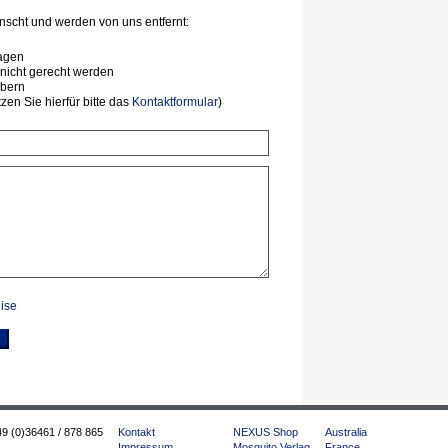
scht und werden von uns entfernt:
agen
nicht gerecht werden
ibern
en Sie hierfür bitte das
Kontaktformular
)
ise
49 (0)36461 / 878 865
Kontakt
NEXUS Shop
Australia
Impressum
Mosquito Verlag
France