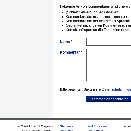
Folgende Art von Kommentaren sind unerwün
(Schleich-)Werbung jedweder Art
Kommentare die nichts zum Thema beitr
Kommentare die der deutschen Sprache 
Geplänkel mit anderen Kommentarschre
Kontaktanfragen an die Redaktion (benutz
Name *
Kommentar *
Bitte beachten Sie unsere
Datenschutzhinwe
Kommentar abschicken
© 2026 NEXUS Magazin
Startseite
Best Of Nexus
Tel. +
Alle Preise inkl. MwSt.
Ausgaben
Gesundheit