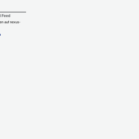
l Feed
ngen auf nexus-
n