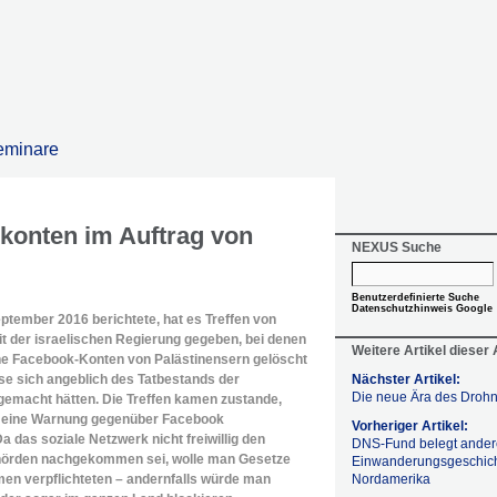
eminare
konten im Auftrag von
NEXUS Suche
Benutzerdefinierte Suche
Datenschutzhinweis Google
ptember 2016 berichtete, hat es Treffen von
t der israelischen Regierung gegeben, bei denen
Weitere Artikel dieser
he Facebook-Konten von Palästinensern gelöscht
ese sich angeblich des Tatbestands der
Nächster Artikel:
Die neue Ära des Droh
gemacht hätten. Die Treffen kamen zustande,
ll eine Warnung gegenüber Facebook
Vorheriger Artikel:
 das soziale Netzwerk nicht freiwillig den
DNS-Fund belegt ander
ehörden nachgekommen sei, wolle man Gesetze
Einwanderungs­geschic
en verpflichteten – andernfalls würde man
Nordamerika