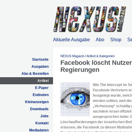
Aktuelle Ausgabe
Abo
Shop
S
NEXUS Magazin
/
Artikel & Kategorien
Startseite
Facebook löscht Nutzer
Ausgaben
Regierungen
Abo & Bestellen
Artikel
Wie
The Intercept
im Se
E-Paper
Facebook-Vertretern mi
Endnoten
festgelegt wurde, welc
werden sollten, weil di
Kleinanzeigen
„Verhetzung“ schuldig 
Downloads
nachdem Israel offizie
Jobs
ausgesprochen habe: Da
Löschaufforderungen der israelischen B
Kontakt
erlassen, die Facebook zu diesen Maßnahm
Mediadaten