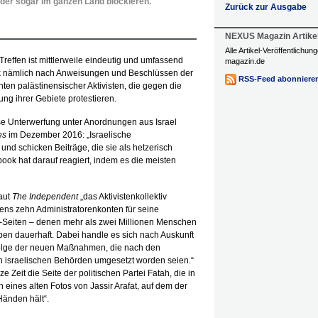
der sogar im ganzen Land blockieren.
Zurück zur Ausgabe
NEXUS Magazin Artike
Alle Artikel-Veröffentlichu
effen ist mittlerweile eindeutig und umfassend
magazin.de
ok nämlich nach Anweisungen und Beschlüssen der
RSS-Feed abonniere
en palästinensischer Aktivisten, die gegen die
ng ihrer Gebiete protestieren.
se Unterwerfung unter Anordnungen aus Israel
es
im Dezember 2016: „Israelische
d schicken Beiträge, die sie als hetzerisch
ook hat darauf reagiert, indem es die meisten
laut
The Independent
„das Aktivistenkollektiv
tens zehn Administratorenkonten für seine
-Seiten – denen mehr als zwei Millionen Menschen
eben dauerhaft. Dabei handle es sich nach Auskunft
Folge der neuen Maßnahmen, die nach den
n israelischen Behörden umgesetzt worden seien.“
 Zeit die Seite der politischen Partei Fatah, die in
eines alten Fotos von Jassir Arafat, auf dem der
Händen hält“.