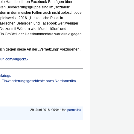
freie Hand bei ihren Facebook-Beiträgen über
sten Bevölkerungsgruppe sind im „sozialen“
den in den meisten Fällen auch nicht gelöscht oder
spielsweise 2016: „Hetzerische Posts in
raelischen Behörden und Facebook weit weniger
Nutzer mit Wörtern wie ,Mord‘, ,töten‘ und
. Ein Großteil der Hasskommentare war direkt gegen
ch gegen diese Art der „Verhetzung“ vorzugehen.
nyurl.com/y8gqckf6
nkriegs
 Einwanderungs­geschichte nach Nordamerika
29. Juni 2018, 00:04 Uhr,
permalink