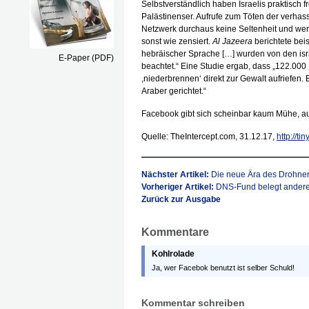
Selbstverständlich haben Israelis praktisch 
Palästinenser. Aufrufe zum Töten der verhas
Netzwerk durchaus keine Seltenheit und wer
sonst wie zensiert.
Al Jazeera
berichtete bei
hebräischer Sprache […] wurden von den is
E-Paper (PDF)
beachtet.“ Eine Studie ergab, dass „122.000 
,niederbrennen‘ direkt zur Gewalt aufriefen
Araber gerichtet.“
Facebook gibt sich scheinbar kaum Mühe, au
Quelle: TheIntercept.com, 31.12.17,
http://ti
Nächster Artikel:
Die neue Ära des Drohne
Vorheriger Artikel:
DNS-Fund belegt andere
Zurück zur Ausgabe
Kommentare
Kohlrolade
Ja, wer Facebok benutzt ist selber Schuld!
Kommentar schreiben