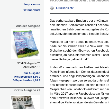
Facebook mit hohen Geldstrafen belegen o
Impressum
Druckansicht
Datenschutz
Das vorhersagbare Ergebnis der erwähnten Tr
dokumentiert. Seit damals zensiert Facebo
Aus der Ausgabe
israelischen Behörden hemmungslos die Kont
seit Jahrzehnten bestehende illegale Besetzu
Man kann gar nicht genug betonen, was die
bedeutet. So schrieb etwa die
New York Tim
Sicherheitsbehörden überwachen Facebook un
einstufen, an das Unternehmen weiter. Faceb
dieser Beiträge gelöscht hat.“
NEXUS Magazin 76
April-Mai 2018
In den Wochen nach den Treffen berichtete 
Palestinian Information Center, dass mindes
Zur Ausgabe
arabisch- und englischsprachigen Facebook
Heft bestellen 8,90 €
E-Paper kaufen 4,99 €
folgen – gesperrt worden seien, darunter si
des Informationszentrums um eine direkte 
Gesprächen von Facebook-Vertretern mit de
Gratis Ausgabe 71
Im März 2017 sperrte Facebook sogar für kurze
dem Netzwerk Millionen Follower hat, „wegen 
ehemalige Parteivorsitzende ein Gewehr in 