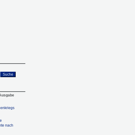
Suche
 Ausgabe
nenkriegs
e
hte nach