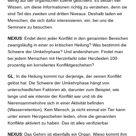
wenig auf der organischen Ebene geschieht. Es bedarf viel
Wissen, um diese Informationen richtig zu verstehen, denn sie
sind Teil des zweiten und dritten Niveaus. Deshalb laden wir
Menschen, die sich dafür interessieren, ein, bei uns die
Seminare zu besuchen.
NEXUS
: Endet denn jeder Konflikt in den genannten Bereichen
zwangsläufig in einer so kritischen Heilung? Was bestimmt die
Schwere der Umkehrphase? Und andersherum: Findet man
bei jedem Menschen mit Herzinfarkt oder Herzleiden 100-
prozentig ein korreliertes Konfliktgeschehen?
GL
: In die Heilung kommt nur derjenige, der seinen Konflikt
gelöst hat. Die Schwere der Umkehrphase hängt von
unterschiedlichen Faktoren ab, darunter zum Beispiel, wie
lange und wie intensiv der Konflikt war und ob die
Nierensammelrohre sich in einer Aktivität befinden
(Wasserretention). Kein Mensch, ja nicht einmal ein Tier kann
unter einem Herzgeschehen leiden, ohne die genannten
Konflikte aktiviert zu haben. Das ist alles verifizierbar.
NEXUS
: Das Gehirn ist ebenfalls ein Organ. Wieso kommt ihm