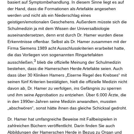
basiert auf Symptombehandlung. In diesem Sinne liegt es auf
der Hand, dass die Formationen als Artefakte angesehen
werden und nicht als ein Niederschlag eines
geistigen/emotionalen Geschehens. Außerdem müsste sich die
Schulmedizin ja mit dem Wissen der Universalbiologie
auseinandersetzen, denn erst durch Dr. Hamer wurden diese
Erkenntnisse offenbar. Selbst als Dr. Hamer zusammen mit der
Firma Siemens 1989 acht Ausschlusskriterien erarbeitet hatte,
die das Vorliegen von sogenannten Ringartefakten
3
ausschließen,
blieb die offizielle Meinung der Schulmedizin
bestehen, dass die Hamerschen Herde Artefakte seien. Auch
dass über 30 Kliniken Hamers „Eiserne Regel des Krebses“ mit
seinen fünf Kriterien bestätigten, hielt die offizielle Medizin nicht
davon ab, Dr. Hamer zu verfolgen, ins Gefängnis zu sperren
und ihm seine Approbation zu entziehen. Über 6.000 Ärzte, die
in den 1990er-Jahren seine Medizin anwandten, mussten
„abschwören“, sonst hätte ihnen das gleiche Schicksal gedroht.
Dr. Hamer hat umfangreiche Beweise mit Fallbeispielen in
zahlreichen Büchern veröffentlicht. Darin finden Sie auch
Abbildungen der Hamerschen Herde in Bezug zu Organ und