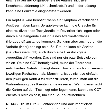
erscheint auf der Organebene eine Anämie inklusive
Knochenausdünnung („Knochenkrebs“) und in der Lösung
kann eine Leukämie diagnostiziert werden.
Ein Kopf-CT wird benötigt, wenn ein Symptom verschiedene
Auslöser haben kann. Beispielsweise kann die Ursache für
eine rezidivierende Tachykardie im Revierbereich liegen oder
durch eine hängende Heilung eines Attacke-Konfliktes
(Herzbeutel) zustande kommen. Sie kann aber auch durch die
Vorhöfe (Herz) bedingt sein. Bei Frauen kann ein Aszites
(Bauchwassersucht) auch durch eine Eierstockzyste
„vorgetäuscht“ werden. Das sind nur ein paar Beispiele von
vielen. Ob eine CCT benötigt wird, muss der Therapeut
entscheiden. Natürlich hängt dieser Umstand auch von seinem
jeweiligen Fachwissen ab. Manchmal ist es nicht so einfach,
den jeweiligen Konflikt zu rekonstruieren, zumal man auf die
Wahrnehmung des Klienten angewiesen ist. Wenn dieser nicht
die Karten auf den Tisch legt oder legen kann, kann eine CCT
ebenfalls hilfreich sein, um eine Spur aufzunehmen.
NEXUS
: Die im Hirn-CT entdeckten und dokumentierten