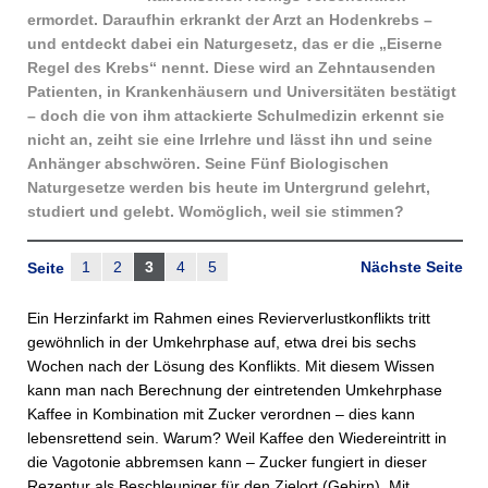
ermordet. Daraufhin erkrankt der Arzt an Hodenkrebs –
und entdeckt dabei ein Naturgesetz, das er die „Eiserne
Regel des Krebs“ nennt. Diese wird an Zehntausenden
Patienten, in Krankenhäusern und Universitäten bestätigt
– doch die von ihm attackierte Schulmedizin erkennt sie
nicht an, zeiht sie eine Irrlehre und lässt ihn und seine
Anhänger abschwören. Seine Fünf Biologischen
Naturgesetze werden bis heute im Untergrund gelehrt,
studiert und gelebt. Womöglich, weil sie stimmen?
1
2
3
4
5
Nächste Seite
Seite
Ein Herzinfarkt im Rahmen eines Revierverlustkonflikts tritt
gewöhnlich in der Umkehrphase auf, etwa drei bis sechs
Wochen nach der Lösung des Konflikts. Mit diesem Wissen
kann man nach Berechnung der eintretenden Umkehrphase
Kaffee in Kombination mit Zucker verordnen – dies kann
lebensrettend sein. Warum? Weil Kaffee den Wiedereintritt in
die Vagotonie abbremsen kann – Zucker fungiert in dieser
Rezeptur als Beschleuniger für den Zielort (Gehirn). Mit