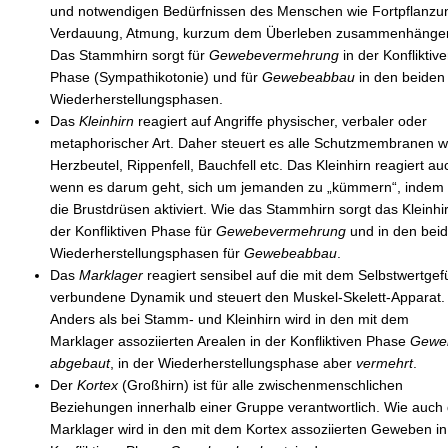
und notwendigen Bedürfnissen des Menschen wie Fortpflanzu
Verdauung, Atmung, kurzum dem Überleben zusammenhänge
Das Stammhirn sorgt für
Gewebevermehrung
in der Konfliktiv
Phase (Sympathikotonie) und für
Gewebeabbau
in den beiden
Wiederherstellungsphasen.
Das
Kleinhirn
reagiert auf Angriffe physischer, verbaler oder
metaphorischer Art. Daher steuert es alle Schutzmembranen w
Herzbeutel, Rippenfell, Bauchfell etc. Das Kleinhirn reagiert au
wenn es darum geht, sich um jemanden zu „kümmern“, indem
die Brustdrüsen aktiviert. Wie das Stammhirn sorgt das Kleinhir
der Konfliktiven Phase für
Gewebevermehrung
und in den bei
Wiederherstellungsphasen für
Gewebeabbau
.
Das
Marklager
reagiert sensibel auf die mit dem Selbstwertgef
verbundene Dynamik und steuert den Muskel-Skelett-Apparat.
Anders als bei Stamm- und Kleinhirn wird in den mit dem
Marklager assoziierten Arealen in der Konfliktiven Phase
Gewe
abgebaut
, in der Wiederherstellungsphase aber
vermehrt
.
Der
Kortex
(Großhirn) ist für alle zwischenmenschlichen
Beziehungen innerhalb einer Gruppe verantwortlich. Wie auch
Marklager wird in den mit dem Kortex assoziierten Geweben in