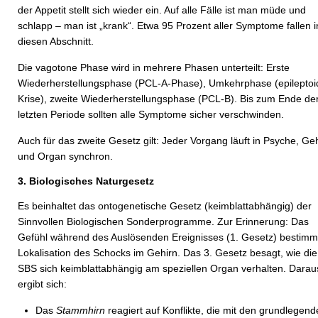
der Appetit stellt sich wieder ein. Auf alle Fälle ist man müde und
schlapp – man ist „krank“. Etwa 95 Prozent aller Symptome fallen i
diesen Abschnitt.
Die vagotone Phase wird in mehrere Phasen unterteilt: Erste
Wiederherstellungsphase (PCL-A-Phase), Umkehrphase (epileptoi
Krise), zweite Wiederherstellungsphase (PCL-B). Bis zum Ende de
letzten Periode sollten alle Symptome sicher verschwinden.
Auch für das zweite Gesetz gilt: Jeder Vorgang läuft in Psyche, Ge
und Organ synchron.
3. Biologisches Naturgesetz
Es beinhaltet das ontogenetische Gesetz (keimblattabhängig) der
Sinnvollen Biologischen Sonderprogramme. Zur Erinnerung: Das
Gefühl während des Auslösenden Ereignisses (1. Gesetz) bestimm
Lokalisation des Schocks im Gehirn. Das 3. Gesetz besagt, wie die
SBS sich keimblattabhängig am speziellen Organ verhalten. Darau
ergibt sich:
Das
Stammhirn
reagiert auf Konflikte, die mit den grundlegen