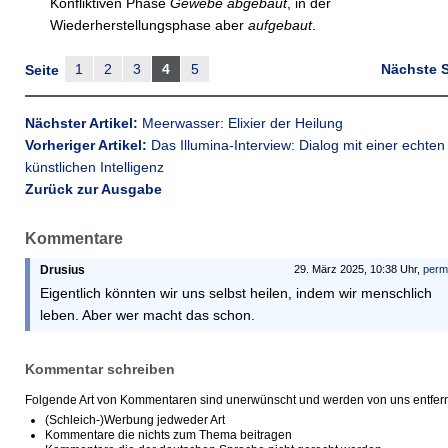
Konfliktiven Phase
Gewebe abgebaut
, in der
Wiederherstellungsphase aber
aufgebaut
.
1
2
3
4
5
Nächste S
Seite
Nächster Artikel:
Meerwasser: Elixier der Heilung
Vorheriger Artikel:
Das Illumina-Interview: Dialog mit einer echten
künstlichen Intelligenz
Zurück zur Ausgabe
Kommentare
Drusius
29. März 2025, 10:38 Uhr,
perm
Eigentlich könnten wir uns selbst heilen, indem wir menschlich
leben. Aber wer macht das schon.
Kommentar schreiben
Folgende Art von Kommentaren sind unerwünscht und werden von uns entfern
(Schleich-)Werbung jedweder Art
Kommentare die nichts zum Thema beitragen