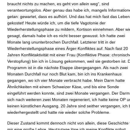
braucht nichts zu machen, es geht von allein weg“, sind
verantwortungslos. Aber genau das habe ich, mangels Information
getan: gewartet, dass es aufhört. Und das hat mich fast das Leben
gekostet! Heute würde ich, um die tiefe Vagotonie der
Wiederherstellungsphase zu mildern, Kortison einnehmen. Aber wi
gesagt, damals habe ich es nicht besser gewusst. Ich hatte zwei
Monate lang ununterbrochen Durchfall. Letzterer tritt in der
Wiederherstellungsphase eines Ärger-Konfliktes auf. Nach fast 20
Jahren Konfliktaktivität mit einer Frau (Konfliktive Phase: chronisch
Verstopfung) bin ich in Lösung gekommen, weil sie gestorben ist. 
Programm ist in die nächste Etappe übergegangen. Als nach zwei
Monaten Durchfall nur noch Blut kam, bin ich ins Krankenhaus
gegangen, wo ich vier Monate verbracht habe. Mein Darm hatte
Ähnlichkeiten mit einem Schweizer Käse, und bis eine Sonde
eingeführt werden konnte, sind zwei Monate vergangen. Der Darm
sich nach weiteren zwei Monaten regeneriert, ich hatte keine OP u
keinen künstlichen Ausgang. 20 Jahre sind seither vergangen, ich 
wiederhergestellt und hatte nie wieder solche Probleme.
Dieser Zustand kommt dennoch nicht von allein, diese Geschichte
mir eine große Lehre. Heutzutage löse ich meine Konflikte sofort,