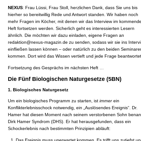
NEXUS
: Frau Lüssi, Frau Stoll, herzlichen Dank, dass Sie uns bis
hierher so bereitwillig Rede und Antwort standen. Wir haben noch
mehr Fragen im Köcher, mit denen wir das Interview im kommend
Heft fortsetzen werden. Sicherlich geht es interessierten Lesern
ähnlich. Die möchten wir dazu einladen, eigene Fragen an
redaktion@nexus-magazin.de zu senden, sodass wir sie ins Interv
einfließen lassen können – oder natürlich zu den beiden Seminare
kommen. Dort wird das Wissen vertieft und jede Frage beantwortet
Fortsetzung des Gesprächs im nächsten Heft …
Die Fünf Biologischen Naturgesetze (5BN)
1. Biologisches Naturgesetz
Um ein biologisches Programm zu starten, ist
immer
ein
Konflikterlebnisschock notwendig, ein „Auslösendes Ereignis“. Dr.
Hamer hat diesen Moment nach seinem verstorbenen Sohn benan
Dirk Hamer Syndrom (DHS). Er hat herausgefunden, dass ein
Schockerlebnis nach bestimmten Prinzipien abläuft:
Das Ereignis muss unerwartet kommen. Es trifft uns zutiefst u