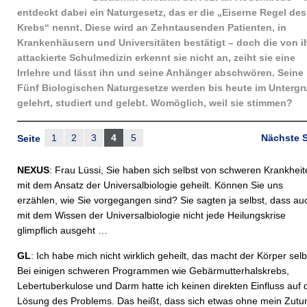
entdeckt dabei ein Naturgesetz, das er die „Eiserne Regel des
Krebs“ nennt. Diese wird an Zehntausenden Patienten, in
Krankenhäusern und Universitäten bestätigt – doch die von 
attackierte Schulmedizin erkennt sie nicht an, zeiht sie eine
Irrlehre und lässt ihn und seine Anhänger abschwören. Seine
Fünf Biologischen Naturgesetze werden bis heute im Unterg
gelehrt, studiert und gelebt. Womöglich, weil sie stimmen?
1
2
3
4
5
Nächste S
Seite
NEXUS
: Frau Lüssi, Sie haben sich selbst von schweren Krankhei
mit dem Ansatz der Universalbiologie geheilt. Können Sie uns
erzählen, wie Sie vorgegangen sind? Sie sagten ja selbst, dass au
mit dem Wissen der Universalbiologie nicht jede Heilungskrise
glimpflich ausgeht …
GL
: Ich habe mich nicht wirklich geheilt, das macht der Körper selb
Bei einigen schweren Programmen wie Gebärmutterhalskrebs,
Lebertuberkulose und Darm hatte ich keinen direkten Einfluss auf 
Lösung des Problems. Das heißt, dass sich etwas ohne mein Zutu