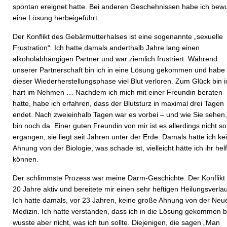
spontan ereignet hatte. Bei anderen Geschehnissen habe ich bew
eine Lösung herbeigeführt.
Der Konflikt des Gebärmutterhalses ist eine sogenannte „sexuelle
Frustration“. Ich hatte damals anderthalb Jahre lang einen
alkoholabhängigen Partner und war ziemlich frustriert. Während
unserer Partnerschaft bin ich in eine Lösung gekommen und habe 
dieser Wiederherstellungsphase viel Blut verloren. Zum Glück bin i
hart im Nehmen … Nachdem ich mich mit einer Freundin beraten
hatte, habe ich erfahren, dass der Blutsturz in maximal drei Tagen
endet. Nach zweieinhalb Tagen war es vorbei – und wie Sie sehen,
bin noch da. Einer guten Freundin von mir ist es allerdings nicht so
ergangen, sie liegt seit Jahren unter der Erde. Damals hatte ich ke
Ahnung von der Biologie, was schade ist, vielleicht hätte ich ihr hel
können.
Der schlimmste Prozess war meine Darm-Geschichte: Der Konflikt
20 Jahre aktiv und bereitete mir einen sehr heftigen Heilungsverlau
Ich hatte damals, vor 23 Jahren, keine große Ahnung von der Neu
Medizin. Ich hatte verstanden, dass ich in die Lösung gekommen b
wusste aber nicht, was ich tun sollte. Diejenigen, die sagen „Man