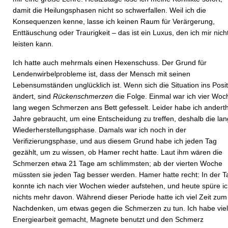
damit die Heilungsphasen nicht so schwerfallen. Weil ich die
Konsequenzen kenne, lasse ich keinen Raum für Verärgerung,
Enttäuschung oder Traurigkeit – das ist ein Luxus, den ich mir nich
leisten kann.
Ich hatte auch mehrmals einen Hexenschuss. Der Grund für
Lendenwirbelprobleme ist, dass der Mensch mit seinen
Lebensumständen unglücklich ist. Wenn sich die Situation ins Posit
ändert, sind
Rückenschmerzen
die Folge. Einmal war ich vier Wo
lang wegen Schmerzen ans Bett gefesselt. Leider habe ich andert
Jahre gebraucht, um eine Entscheidung zu treffen, deshalb die la
Wiederherstellungsphase. Damals war ich noch in der
Verifizierungsphase, und aus diesem Grund habe ich jeden Tag
gezählt, um zu wissen, ob Hamer recht hatte. Laut ihm wären die
Schmerzen etwa 21 Tage am schlimmsten; ab der vierten Woche
müssten sie jeden Tag besser werden. Hamer hatte recht: In der T
konnte ich nach vier Wochen wieder aufstehen, und heute spüre i
nichts mehr davon. Während dieser Periode hatte ich viel Zeit zum
Nachdenken, um etwas gegen die Schmerzen zu tun. Ich habe viel
Energiearbeit gemacht, Magnete benutzt und den Schmerz