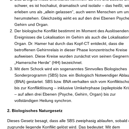
schwer, es ist hochakut, dramatisch und isolativ – das heißt, wi
erleben uns als „allein gelassen“, auch wenn Menschen um un
herumstehen. Gleichzeitig wirkt es auf den drei Ebenen Psyche
Gehirn und Organ.
Der biologische Konflikt bestimmt im Moment des Auslösenden
Ereignisses die Lokalisation im Gehirn als auch die Lokalisati
Organ. Dr. Hamer hat durch das Kopf-CT entdeckt, dass die
betroffenen Gehirnrelais in dieser Phase konzentrische Kreise
aufweisen. Diese Kreise wurden zunächst von seinen Gegnern
„Hamersche Herde“ (HH) bezeichnet.
Mit dem Schock wird ein sogenanntes Sinnvolles Biologisches
Sonderprogramm (SBS) bzw. ein Biologisch Notwendiger Ablau
(BNA) gestartet. SBS bzw. BNA verhalten sich vom Konfliktsch
bis zur Konfliktlösung – inklusive Umkehrphase (epileptoide Kri
– auf allen drei Ebenen (Psyche, Gehirn, Organ) bis zur
vollständigen Heilung synchron.
2. Biologisches Naturgesetz
Dieses Gesetz besagt, dass alle SBS zweiphasig ablaufen, sobald 
zugrunde liegende Konflikt gelöst wird. Das bedeutet: Mit dem