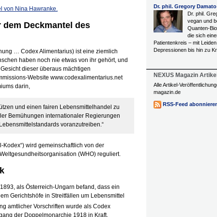
Dr. phil. Gregory Damato
kel von Nina Hawranke.
Dr. phil. Gr
vegan und be
r dem Deckmantel des
Quanten-Bio
die sich eine
Patientenkreis – mit Leide
Depressionen bis hin zu K
ung … Codex Alimentarius) ist eine ziemlich
nschen haben noch nie etwas von ihr gehört, und
Gesicht dieser überaus mächtigen
NEXUS Magazin Artike
Kommissions-Website www.codexalimentarius.net
Alle Artikel-Veröffentlichu
iums darin,
magazin.de
RSS-Feed abonniere
ützen und einen fairen Lebensmittelhandel zu
ller Bemühungen internationaler Regierungen
Lebensmittelstandards voranzutreiben.“
el-Kodex“) wird gemeinschaftlich von der
Weltgesundheitsorganisation (WHO) reguliert.
ck
893, als Österreich-Ungarn befand, dass ein
dem Gerichtshöfe in Streitfällen um Lebensmittel
g amtlicher Vorschriften wurde als Codex
rgang der Doppelmonarchie 1918 in Kraft.