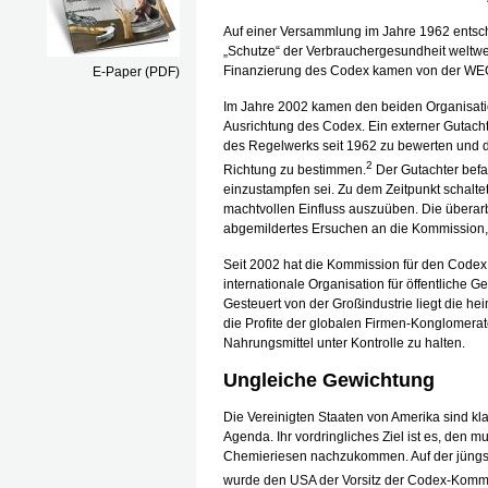
Auf einer Versammlung im Jahre 1962 entsc
„Schutze“ der Verbrauchergesundheit weltweit
Finanzierung des Codex kamen von der WEO, 
E-Paper (PDF)
Im Jahre 2002 kamen den beiden Organisat
Ausrichtung des Codex. Ein externer Gutacht
des Regelwerks seit 1962 zu bewerten und d
2
Richtung zu bestimmen.
Der Gutachter bef
einzustampfen sei. Zu dem Zeitpunkt schaltet
machtvollen Einfluss auszuüben. Die überar
abgemildertes Ersuchen an die Kommission
Seit 2002 hat die Kommission für den Codex Al
internationale Organisation für öffentliche
Gesteuert von der Großindustrie liegt die 
die Profite der globalen Firmen-Konglomerat
Nahrungsmittel unter Kontrolle zu halten.
Ungleiche Gewichtung
Die Vereinigten Staaten von Amerika sind kl
Agenda. Ihr vordringliches Ziel ist es, den m
Chemieriesen nachzukommen. Auf der jüngste
wurde den USA der Vorsitz der Codex-Komm