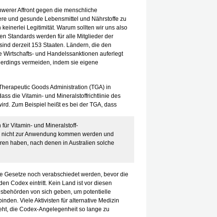
hwerer Affront gegen die menschliche
ere und gesunde Lebensmittel und Nährstoffe zu
einerlei Legitimität. Warum sollten wir uns also
 Standards werden für alle Mitglieder der
ind derzeit 153 Staaten. Ländern, die den
he Wirtschafts- und Handelssanktionen auferlegt
lerdings vermeiden, indem sie eigene
Therapeutic Goods Administration (TGA) in
ass die Vitamin- und Mineralstoffrichtlinie des
rd. Zum Beispiel heißt es bei der TGA, dass
für Vitamin- und Mineralstoff-
en nicht zur Anwendung kommen werden und
ren haben, nach denen in Australien solche
he Gesetze noch verabschiedet werden, bevor die
en Codex eintritt. Kein Land ist vor diesen
sbehörden von sich geben, um potentielle
nden. Viele Aktivisten für alternative Medizin
eht, die Codex-Angelegenheit so lange zu