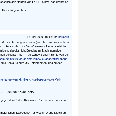
tsächlich den Namen von Fr. Dr. Laibow, das grenzt an
 Thematik gerechter.
17. Mai 2009, 18:40 Uhr,
permalink
en Veröffentlichungen warnen (vor allem wenn er sich auf
h offensichtlich um Desinformation. Neben vielleicht
heit und absolut nicht Belegbaren. Nach intensiver
hen belegbar. Auch Frau Laibow scheint nichts von dem
com/2008/08/08/is-dr-rima-laibow-exaggerating-about-
nn gute Kontakte zum US-Establishment und zu den
ntarius-wenn-kritik-sich-selbst-zum-opfer-fa-llt
79161601D08D0!6102.entry
f gegen den Codex Alimentarius" strotzt auch nur von
 empfohlenen Tagesdosen für Vitamin D und Niacin an