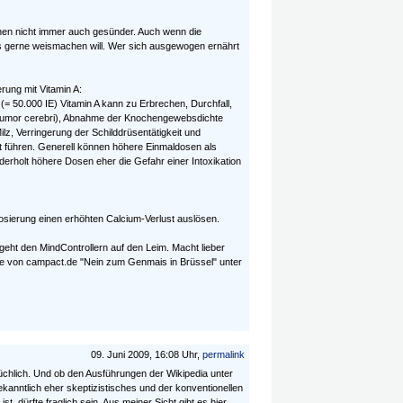
minen nicht immer auch gesünder. Auch wenn die
s gerne weismachen will. Wer sich ausgewogen ernährt
erung mit Vitamin A:
(= 50.000 IE) Vitamin A kann zu Erbrechen, Durchfall,
umor cerebri), Abnahme der Knochengewebsdichte
z, Verringerung der Schilddrüsentätigkeit und
führen. Generell können höhere Einmaldosen als
rholt höhere Dosen eher die Gefahr einer Intoxikation
dosierung einen erhöhten Calcium-Verlust auslösen.
 geht den MindControllern auf den Leim. Macht lieber
e von campact.de "Nein zum Genmais in Brüssel" unter
09. Juni 2009, 16:08 Uhr,
permalink
üchlich. Und ob den Ausführungen der Wikipedia unter
ekanntlich eher skeptizistisches und der konventionellen
t, dürfte fraglich sein. Aus meiner Sicht gibt es hier