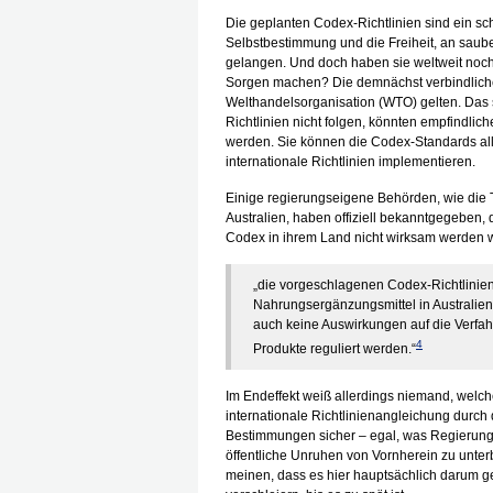
Die geplanten Codex-Richtlinien sind ein sc
Selbstbestimmung und die Freiheit, an saub
gelangen. Und doch haben sie weltweit noch k
Sorgen machen? Die demnächst verbindlichen
Welthandelsorganisation (WTO) gelten. Das s
Richtlinien nicht folgen, könnten empfindlic
werden. Sie können die Codex-Standards al
internationale Richtlinien implementieren.
Einige regierungseigene Behörden, wie die 
Australien, haben offiziell bekanntgegeben, d
Codex in ihrem Land nicht wirksam werden wi
„die vorgeschlagenen Codex-Richtlinien 
Nahrungsergänzungsmittel in Australi
auch keine Auswirkungen auf die Verfah
4
Produkte reguliert werden.“
Im Endeffekt weiß allerdings niemand, welc
internationale Richtlinienangleichung durch d
Bestimmungen sicher – egal, was Regierung
öffentliche Unruhen von Vornherein zu unterbi
meinen, dass es hier hauptsächlich darum g