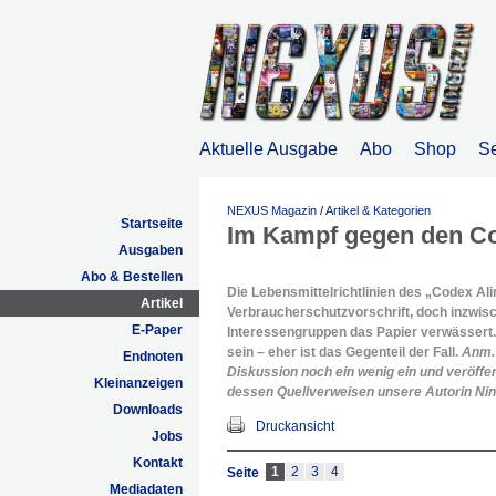
Aktuelle Ausgabe
Abo
Shop
S
NEXUS Magazin
/
Artikel & Kategorien
Startseite
Im Kampf gegen den Co
Ausgaben
Abo & Bestellen
Die Lebensmittelrichtlinien des „Codex Al
Artikel
Verbraucherschutzvorschrift, doch inzwis
E-Paper
Interessengruppen das Papier verwässert
sein – eher ist das Gegenteil der Fall.
Anm. 
Endnoten
Diskussion noch ein wenig ein und veröffen
Kleinanzeigen
dessen Quellverweisen unsere Autorin Ni
Downloads
Druckansicht
Jobs
Kontakt
1
2
3
4
Seite
Mediadaten