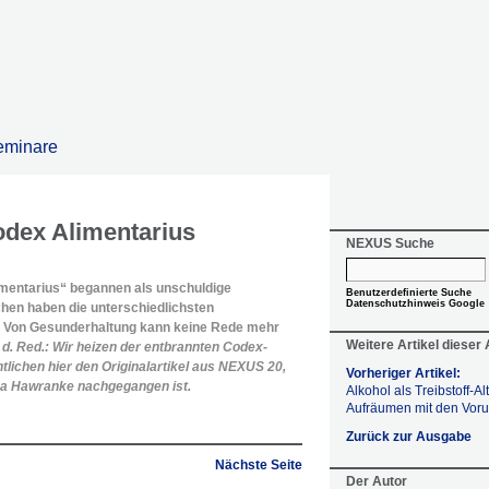
eminare
dex Alimentarius
NEXUS Suche
imentarius“ begannen als unschuldige
Benutzerdefinierte Suche
Datenschutzhinweis Google
chen haben die unterschiedlichsten
. Von Gesunderhaltung kann keine Rede mehr
Weitere Artikel dieser
d. Red.: Wir heizen der entbrannten Codex-
tlichen hier den Originalartikel aus NEXUS 20,
Vorheriger Artikel:
na Hawranke nachgegangen ist.
Alkohol als Treibstoff-Al
Aufräumen mit den Vorur
Zurück zur Ausgabe
Nächste Seite
Der Autor