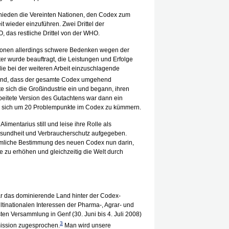
hieden die Vereinten Nationen, den Codex zum
 wieder einzuführen. Zwei Drittel der
das restliche Drittel von der WHO.
ionen allerdings schwere Bedenken wegen der
er wurde beauftragt, die Leistungen und Erfolge
ie bei der weiteren Arbeit einzuschlagende
and, dass der gesamte Codex umgehend
e sich die Großindustrie ein und begann, ihren
beitete Version des Gutachtens war dann ein
, sich um 20 Problempunkte im Codex zu kümmern.
imentarius still und leise ihre Rolle als
 Gesundheit und Verbraucherschutz aufgegeben.
heimliche Bestimmung des neuen Codex nun darin,
e zu erhöhen und gleichzeitig die Welt durch
ar das dominierende Land hinter der Codex-
ultinationalen Interessen der Pharma-, Agrar- und
n Versammlung in Genf (30. Juni bis 4. Juli 2008)
3
ission zugesprochen.
Man wird unsere