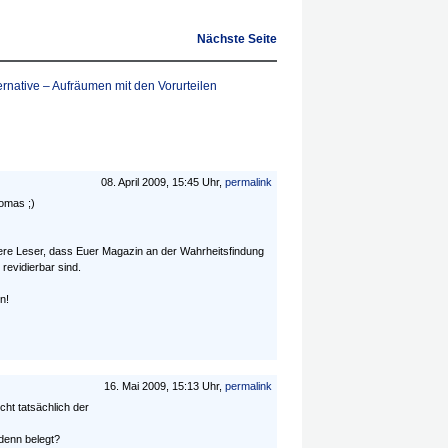
Nächste Seite
ternative – Aufräumen mit den Vorurteilen
08. April 2009, 15:45 Uhr,
permalink
omas ;)
itere Leser, dass Euer Magazin an der Wahrheitsfindung
evidierbar sind.
n!
16. Mai 2009, 15:13 Uhr,
permalink
cht tatsächlich der
denn belegt?