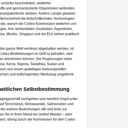
schärfer beschränken, weiterhin
offe und genmanipulierte Organismen verbreiten
kerungskontrolle streben. Andere Länder glauben
elsicherheit die fortschrittlichsten Technologien
ründe, warum die Codex-Kommission weiterhin von
gen, ihre Verbündeten (Australien, Argentinien,
sia, Mexiko, Singapur und die EU) ziehen praktisch
e ganze Welt verstreut abgehalten werden, ist
 Codex-Bestimmungen im Griff zu behalten, weil
an teilnehmen können. Die Regierungen vieler
na, Kenia, Nigeria, Südafrika, Sudan und
ion von einem gutwilligen Nahrungsmittel-
erischen und todbringenden Werkzeug umgeformt
eitlichen Selbstbestimmung
gesgeschäft nachgehen und heimlich Angst unter
 auf Terrorismus, Klimawandel, Salmonellen und
die wahren Bedrohungen still und leise zur
was Sie in Ihren Mund tun (selbst Wasser – aber
se!), streng durch die Kommission für den Codex