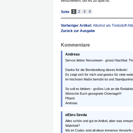
verschleiern, bis es zu spät ist.
1
2
3
4
Seite
Vorheriger Artikel:
Alkohol als Treibstoff-Al
Zurück zur Ausgabe
Kommentare
Andreas
Servus liebes Nexusteam - grüezi Nachbar Th
Danke für die Bereitstellung dieses Artikels!
Es zeigt sich für mich und gewiss für viele we
im höchsten Maße bemüht ist und Standpunkte r
So soll es bleiben - großes Lob an die Redaktio
Wünsche Euch gesegnete Ostertage!!!
Pfüerti
Andreas
eEbru Sevda
Alles schön und gut im Artikel, aber was entspri
Wahrheit?
Wo im Codex sind all diese immense Vorwürfe 