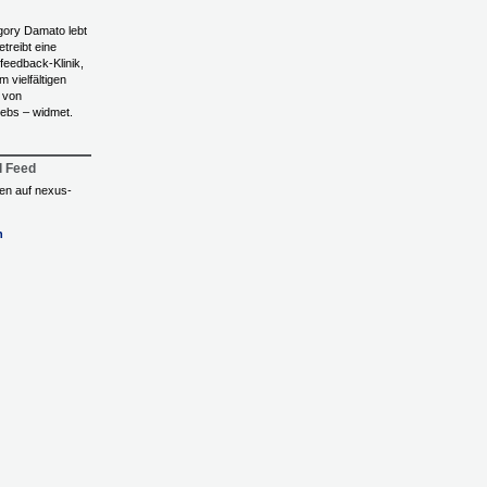
egory Damato lebt
treibt eine
feedback-Klinik,
m vielfältigen
n von
rebs – widmet.
l Feed
ngen auf nexus-
n