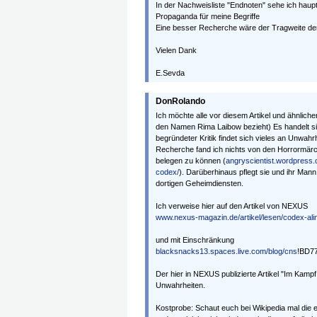
In der Nachweisliste "Endnoten" sehe ich haup
Propaganda für meine Begriffe
Eine besser Recherche wäre der Tragweite der
Vielen Dank
E.Sevda
DonRolando
Ich möchte alle vor diesem Artikel und ähnlich
den Namen Rima Laibow bezieht) Es handelt sic
begründeter Kritik findet sich vieles an Unwahr
Recherche fand ich nichts von den Horrormärc
belegen zu können (
angryscientist.wordpress.
codex/
). Darüberhinaus pflegt sie und ihr Ma
dortigen Geheimdiensten.
Ich verweise hier auf den Artikel von NEXUS
www.nexus-magazin.de/artikel/lesen/codex-alime
und mit Einschränkung
blacksnacks13.spaces.live.com/blog/cns
!BD7
Der hier in NEXUS publizierte Artikel "Im Kamp
Unwahrheiten.
Kostprobe: Schaut euch bei Wikipedia mal die