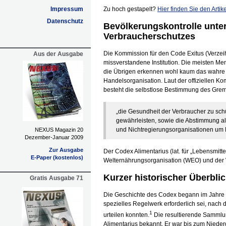
Impressum
Zu hoch gestapelt?
Hier finden Sie den Arti
Datenschutz
Bevölkerungskontrolle unte
Verbraucherschutzes
Die Kommission für den Code Exitus (Verzeih
Aus der Ausgabe
missverstandene Institution. Die meisten Me
die Übrigen erkennen wohl kaum das wahre 
Handelsorganisation. Laut der offiziellen 
besteht die selbstlose Bestimmung des Grem
„die Gesundheit der Verbraucher zu sch
gewährleisten, sowie die Abstimmung a
und Nichtregierungsorganisationen um 
NEXUS Magazin 20
Dezember-Januar 2009
Zur Ausgabe
Der Codex Alimentarius (lat. für „Lebensmitt
E-Paper (kostenlos)
Welternährungsorganisation (WEO) und der 
Kurzer historischer Überbli
Gratis Ausgabe 71
Die Geschichte des Codex begann im Jahre 1
spezielles Regelwerk erforderlich sei, nach 
1
urteilen konnten.
Die resultierende Sammlun
Alimentarius bekannt. Er war bis zum Niede