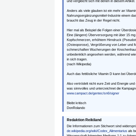
und vergleicht sich mit denen in diesem Artikel.
Anders als viele glauben ist ein mehr an Vita
Nahrungsergänzungsmittel-Industrie einem da
braucht das Zeug in der Regel nicht.
Hier mal als Beispiel die Folgen einer Überdosi
Eine (längere) Überversorgung mit über 15 mg 
Kopfschmerzen, erhöhtem Hirndruck (Pseudot
(Osteoporose), Vergrößerung von Leber und Mil
schmerzhaften Wucherungen der Knochenhaut 
unbedenklich angesehen werden, während wiede
in sich tragen.
(nach Wikipedia)
Auch das fettlösliche Vitamin D kann bei Über
Also vertrödelt nicht eure Zeit und Energie und
was sinnvolles und unterzeichnet die Kampagn
www.campact.de/gentec/sn6/signer
Bleibt kritisch
DonRolando
Redaktion Reikiland
Die Informationen zum Stichwort sind widerspr
de.wikipedia.org/wiki/Codex_Alimentarius
als b
Wissenschaft folgenden Mediums 1:1 zu folgen is