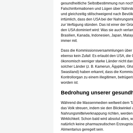
gesundheitliche Selbstbestimmung nun noch 
Falschinformationen und Lügen über Nährst
und gleichzeitig stillschweigend nach Bevöl
irrtümlich, dass den USA bei der Nahrungsmitt
zur Verfügung stünden. Das ist einer der G
den USA dominiert wird: Was sie auch verlan
Brasilien, Kanada, Indonesien, Japan, Malay
immer mit.
Dass die Kommissionsversammlungen über di
ebenso kein Zufall: Es erlaubt den USA, die
ökonomisch weniger starke Länder nicht dar
solcher Länder (z. B. Kamerun, Ägypten, Gha
Swasiland) haben erkannt, dass die Kommiss
Kontrollorgan zu einem illegitimen, betrüg
worden ist.
Bedrohung unserer gesundh
Während die Massenmedien weltweit dem Ta
das Volk streuen, indem sie den Blickwinkel
Nahrungsmittelverknappung richten, werden 
Wirklichkeit. Schon bald wird absolut alles, 
natürlich keine pharmazeutischen Erzeugnis
Alimentarius geregelt sein.