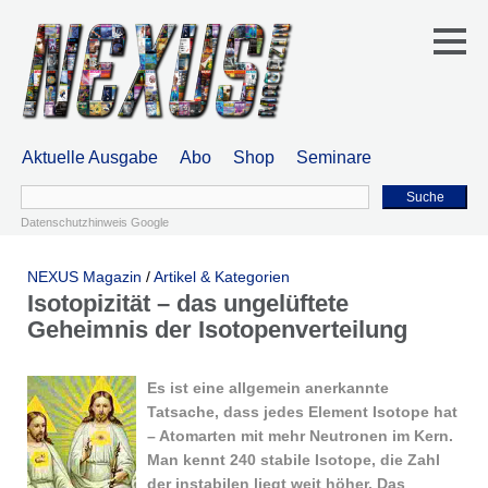
Aktuelle Ausgabe
Abo
Shop
Seminare
Suche
Datenschutzhinweis Google
NEXUS Magazin
/
Artikel & Kategorien
Isotopizität – das ungelüftete
Geheimnis der Isotopenverteilung
Es ist eine allgemein an­erkannte
Tatsache, dass jedes Ele­ment Isotope hat
– Atom­arten mit mehr Neutronen im Kern.
Man kennt 240 stabile Isotope, die Zahl
der instabilen liegt weit höher. Das