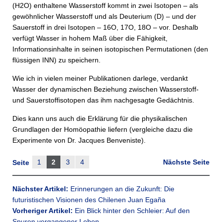
(H2O) enthaltene Wasserstoff kommt in zwei Isotopen – als
gewöhnlicher Wasserstoff und als Deuterium (D) – und der
Sauerstoff in drei Isotopen – 16O, 17O, 18O – vor. Deshalb
verfügt Wasser in hohem Maß über die Fähigkeit,
Informationsinhalte in seinen isotopischen Permutationen (den
flüssigen INN) zu speichern.
Wie ich in vielen meiner Publikationen darlege, verdankt
Wasser der dynamischen Beziehung zwischen Wasserstoff-
und Sauerstoffisotopen das ihm nachgesagte Gedächtnis.
Dies kann uns auch die Erklärung für die physikalischen
Grundlagen der Homöopathie liefern (vergleiche dazu die
Experimente von Dr. Jacques Benveniste).
1
2
3
4
Nächste Seite
Seite
Nächster Artikel:
Erinnerungen an die Zukunft: Die
futuristischen Visionen des Chilenen Juan Egaña
Vorheriger Artikel:
Ein Blick hinter den Schleier: Auf den
Spuren vergangener Leben