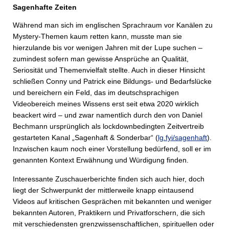
Sagenhafte Zeiten
Während man sich im englischen Sprachraum vor Kanälen zu
Mystery-Themen kaum retten kann, musste man sie
hierzulande bis vor wenigen Jahren mit der Lupe suchen –
zumindest sofern man gewisse Ansprüche an Qualität,
Seriosität und Themenvielfalt stellte. Auch in dieser Hinsicht
schließen Conny und Patrick eine Bildungs- und Bedarfslücke
und bereichern ein Feld, das im deutschsprachigen
Videobereich meines Wissens erst seit etwa 2020 wirklich
beackert wird – und zwar namentlich durch den von Daniel
Bechmann ursprünglich als lockdownbedingten Zeitvertreib
gestarteten Kanal „Sagenhaft & Sonderbar“ (
lg.fyi/sagenhaft
).
Inzwischen kaum noch einer Vorstellung bedürfend, soll er im
genannten Kontext Erwähnung und Würdigung finden.
Interessante Zuschauerberichte finden sich auch hier, doch
liegt der Schwerpunkt der mittlerweile knapp eintausend
Videos auf kritischen Gesprächen mit bekannten und weniger
bekannten Autoren, Praktikern und Privatforschern, die sich
mit verschiedensten grenzwissenschaftlichen, spirituellen oder