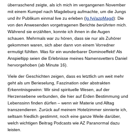
überraschend zeigte, als ich mich im vergangenen November
mit einem Kumpel nach Magdeburg aufmachte, um die Jungs
und ihr Publikum einmal live zu erleben (
lg.fyi/azpMagd
): Die
von den Anwesenden vorgetragenen Berichte
berührten
mich.
Während sie erzählten, konnte ich ihnen in die Augen
schauen. Mehrmals war zu hören, dass sie nur als Zuhörer
gekommen waren, sich aber dann von einem Vorredner
ermutigt fühlten. Was für ein wunderbarer Dominoeffekt! Als
Anspieltipp seien die Erlebnisse meines Namensvetters Daniel
hervorgehoben (ab Minute 16).
Viele der Geschichten zeigen, dass es letztlich um weit mehr
geht als um Berieselung, Faszination oder abstrakten
Erkenntnisgewinn: Wir sind spirituelle Wesen, auf der
Herzensebene verbunden, die hier auf Erden Bestimmung und
Lebenssinn finden dürfen – wenn wir Materie und Alltag
transzendieren. Zurück auf meinem Hotelzimmer sinnierte ich,
seltsam friedlich gestimmt, noch eine ganze Weile darüber,
welch wichtigen Beitrag Podcasts wie AZ Paranormal dazu
leisten.