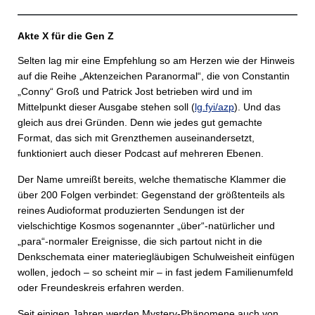
Akte X für die Gen Z
Selten lag mir eine Empfehlung so am Herzen wie der Hinweis
auf die Reihe „Aktenzeichen Paranormal“, die von Constantin
„Conny“ Groß und Patrick Jost betrieben wird und im
Mittelpunkt dieser Ausgabe stehen soll (
lg.fyi/azp
). Und das
gleich aus drei Gründen. Denn wie jedes gut gemachte
Format, das sich mit Grenzthemen auseinandersetzt,
funktioniert auch dieser Podcast auf mehreren Ebenen.
Der Name umreißt bereits, welche thematische Klammer die
über 200 Folgen verbindet: Gegenstand der größtenteils als
reines Audioformat produzierten Sendungen ist der
vielschichtige Kosmos sogenannter „über“-natürlicher und
„para“-normaler Ereignisse, die sich partout nicht in die
Denkschemata einer materiegläubigen Schulweisheit einfügen
wollen, jedoch – so scheint mir – in fast jedem Familienumfeld
oder Freundeskreis erfahren werden.
Seit einigen Jahren werden Mystery-Phänomene auch von