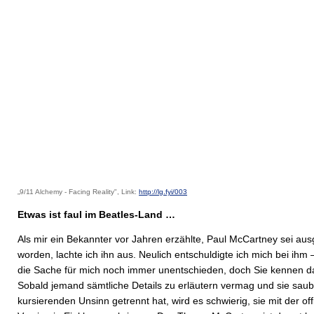
„9/11 Alchemy - Facing Reality", Link:
http://lg.fyi/003
Etwas ist faul im Beatles-Land …
Als mir ein Bekannter vor Jahren erzählte, Paul McCartney sei au
worden, lachte ich ihn aus. Neulich entschuldigte ich mich bei ihm –
die Sache für mich noch immer unentschieden, doch Sie kennen d
Sobald jemand sämtliche Details zu erläutern vermag und sie sau
kursierenden Unsinn getrennt hat, wird es schwierig, sie mit der offi