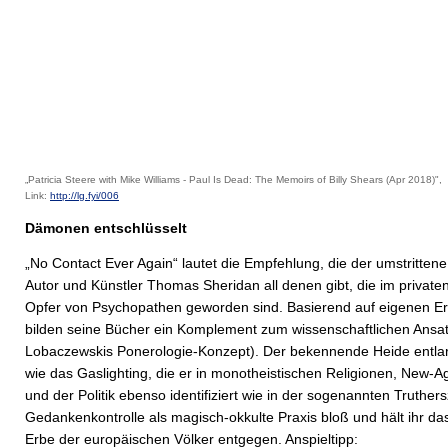
„Patricia Steere with Mike Williams - Paul Is Dead: The Memoirs of Billy Shears (Apr 2018)",
Link:
http://lg.fyi/006
Dämonen entschlüsselt
„No Contact Ever Again“ lautet die Empfehlung, die der umstrittene 
Autor und Künstler Thomas Sheridan all denen gibt, die im private
Opfer von Psychopathen geworden sind. Basierend auf eigenen E
bilden seine Bücher ein Komplement zum wissenschaftlichen Ansat
Lobaczewskis Ponerologie-Konzept). Der bekennende Heide entlar
wie das Gaslighting, die er in monotheistischen Religionen, New-
und der Politik ebenso identifiziert wie in der sogenannten Truthersz
Gedankenkontrolle als magisch-okkulte Praxis bloß und hält ihr das 
Erbe der europäischen Völker entgegen. Anspieltipp: