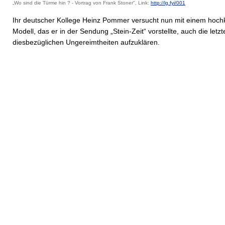
„Wo sind die Türme hin ? - Vortrag von Frank Stoner", Link:
http://lg.fyi/001
Ihr deutscher Kollege Heinz Pommer versucht nun mit einem hoc
Modell, das er in der Sendung „Stein-Zeit“ vorstellte, auch die letzt
diesbezüglichen Ungereimtheiten aufzuklären.