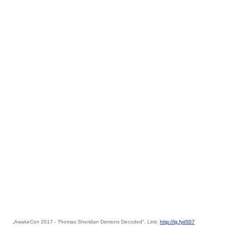
„AwakeCon 2017 - Thomas Sheridan Demons Decoded", Link:
http://lg.fyi/007