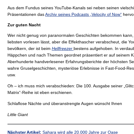
Aus dem Fundus seines YouTube-Kanals sei neben seinen vielschi
Präsentationen das
Archiv seines Podcasts „Velocity of Now“
hervo
Zur guten Nacht
Wer nicht genug von paranormalen Geschichten bekommen kann, 
liebsten vorlesen lässt, aber die Effekthascher verabscheut, die Y
bevölkern, der ist beim
Hellfreezer
bestens aufgehoben. In verdau
Häppchen und nach Themen geordnet präsentiert er auf seinem K
Aberhunderte handverlesener Erfahrungsberichte der höchsten Sel
wahre Gruselgeschichten, mysteriöse Erlebnisse in Fast-Food-Res
usw.
Oh – ich muss mich verabschieden: Die 100. Ausgabe seiner „Glitc
Matrix“-Reihe ist eben erschienen.
Schlaflose Nächte und überanstrengte Augen wünscht Ihnen
Little Giant
Nächster Artikel:
Sahara wird alle 20.000 Jahre zur Oase