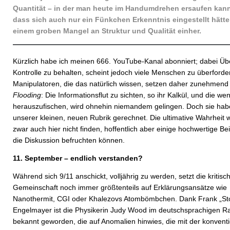
Quantität – in der man heute im Handumdrehen ersaufen kan
dass sich auch nur ein Fünkchen Erkenntnis eingestellt hätte
einem groben Mangel an Struktur und Qualität einher.
Kürzlich habe ich meinen 666. YouTube-Kanal abonniert; dabei Üb
Kontrolle zu behalten, scheint jedoch viele Menschen zu überforde
Manipulatoren, die das natürlich wissen, setzen daher zunehmend
Flooding
: Die Informationsflut zu sichten, so ihr Kalkül, und die we
herauszufischen, wird ohnehin niemandem gelingen. Doch sie habe
unserer kleinen, neuen Rubrik gerechnet. Die ultimative Wahrheit 
zwar auch hier nicht finden, hoffentlich aber einige hochwertige Bei
die Diskussion befruchten können.
11. September – endlich verstanden?
Während sich 9/11 anschickt, volljährig zu werden, setzt die kritisc
Gemeinschaft noch immer größtenteils auf Erklärungsansätze wie
Nanothermit, CGI oder Khalezovs Atombömbchen. Dank Frank „St
Engelmayer ist die Physikerin Judy Wood im deutschsprachigen 
bekannt geworden, die auf Anomalien hinwies, die mit der konventi