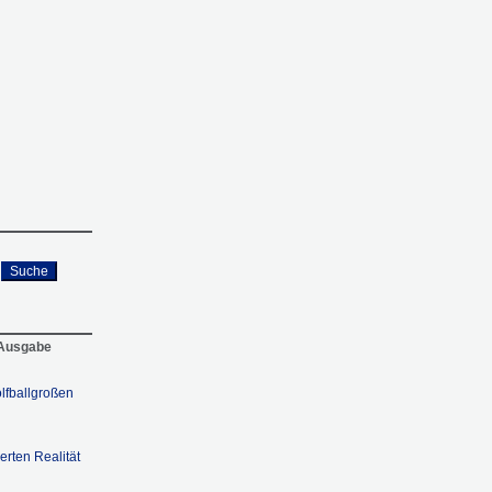
Suche
 Ausgabe
olfballgroßen
ierten Realität