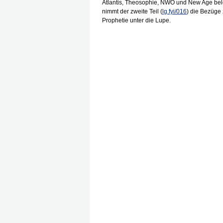
Atlantis, Theosophie, NWO und New Age bele
nimmt der zweite Teil (
lg.fyi/016
) die Bezüge
Prophetie unter die Lupe.