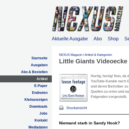
Aktuelle Ausgabe
Abo
Shop
S
NEXUS Magazin
/
Artikel & Kategorien
Startseite
Little Giants Videoecke
Ausgaben
Abo & Bestellen
Hurtig, hurtig! Nun, d
Artikel
YouTube-Kanäle nach G
E-Paper
und deren Betreiber zu 
Quellen zu orten und na
Endnoten
Folgenden vorgestellt.
Kleinanzeigen
Downloads
Druckansicht
Jobs
Kontakt
Niemand starb in Sandy Hook?
Mediadaten