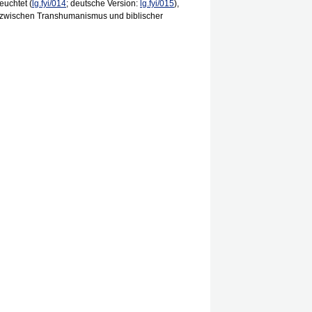
uchtet (
lg.fyi/014
; deutsche Version:
lg.fyi/015
),
 zwischen Transhumanismus und biblischer