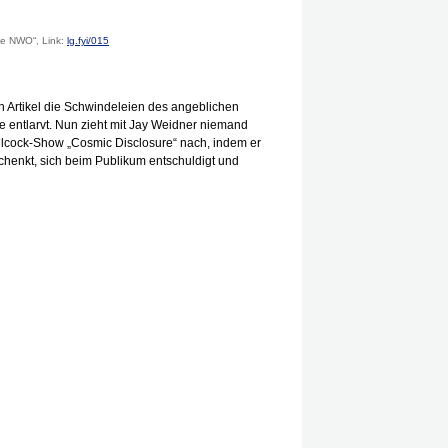
die NWO“, Link:
lg.fyi/015
n Artikel die Schwindeleien des angeblichen
 entlarvt. Nun zieht mit Jay Weidner niemand
ilcock-Show „Cosmic Dis­closure“ nach, indem er
schenkt, sich beim Publikum entschuldigt und