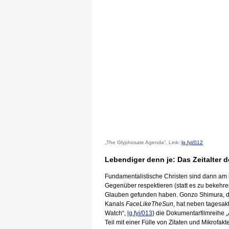
„The Glyphosate Agenda“, Link:
lg.fyi/012
Lebendiger denn je: Das Zeitalter
Fundamentalistische Christen sind dann am b
Gegenüber respektieren (statt es zu bekehre
Glauben gefunden haben. Gonzo Shimura, d
Kanals
FaceLikeTheSun
, hat neben tagesakt
Watch“,
lg.fyi/013
) die Dokumentarfilmreihe „
Teil mit einer Fülle von Zitaten und Mikrofa