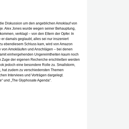
ie Diskussion um den angeblichen Amoklauf von
je. Alex Jones wurde wegen seiner Behauptung,
ommen, verklagt – von den Eltern der Opfer. In
e er damals geglaubt, alles sei nur inszeniert
s zu ebendiesem Schluss kam, wird von Amazon
ülle von Amokläufen und Anschlägen – bei denen
 damit einhergehenden Ungereimtheiten kaum noch
n im Zuge der eigenen Recherche erschließen werden
ook jedoch eine besondere Rolle zu. Smallstorm,
t, hat zudem zu verschiedensten Themen
ichen Interviews und Vorträgen dargelegt.
fe“ und „The Glyphosate Agenda“.