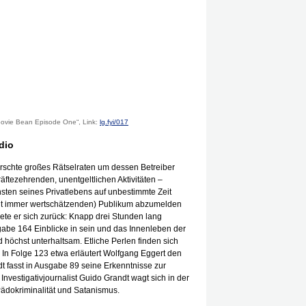
oovie Bean Episode One“, Link:
lg.fyi/017
dio
errschte großes Rätselraten um dessen Betreiber
äftezehrenden, unentgeltlichen Aktivitäten –
unsten seines Privatlebens auf unbestimmte Zeit
cht immer wertschätzenden) Publikum abzumelden
dete er sich zurück: Knapp drei Stunden lang
sgabe 164 Einblicke in sein und das Innenleben der
d höchst unterhaltsam. Etliche Perlen finden sich
. In Folge 123 etwa erläutert Wolfgang Eggert den
t fasst in Ausgabe 89 seine Erkenntnisse zur
vestigativjournalist Guido Grandt wagt sich in der
ädokriminalität und Satanismus.