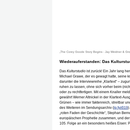
„The Corey Goode Story Begins - Jay Weidner & Gr
Wiederauferstanden: Das Kulturstu
Das
Kulturstudio
ist zurück! Ein Jahr lang h
Michael Grawe, der es gewagt hatte, seine kr
darunter die Interviewreihe „Klartext“ – zug
ruhen zu lassen, ohne sich vorher beim (ni
oder zu rechtfertigen. Mit einem Knaller mel
gewährt Werner Altnickel in der Klartext-Au
Grünen – wie immer faktenreich, streitbar un
des Weiteren im Sendungsarchiv (
lg.fyi/019
)
„roten Faden der Geschichte“, Stephan Bernd
europäischen Prophetie zusammen, und der In
105. Folge an ein besonders heißes Eisen: P