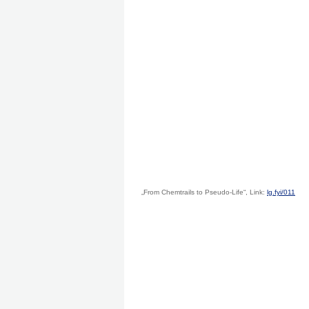
„From Chemtrails to Pseudo-Life“, Link:
lg.fyi/011