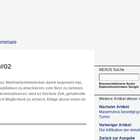
eminare
 #02
NEXUS Suche
a das Wahrheitsministerium damit begonnen hat,
Benutzerdefinierte Suche
Datenschutzhinweis Google
utdünken zu attackieren, vom Netz zu nehmen
kriminalisieren, wird es höchste Zeit, gehaltvolle
Weitere Artikel dieser
ch Möglichkeit zu sichern. Einige davon seien im
Nächster Artikel:
Masernvirus beseitigt g
Tumor
Vorheriger Artikel:
Die Infiltration der simul
Zurück zur Ausgabe