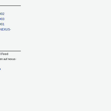
 #02
 #03
 #01
e NEXUS-
l Feed
ngen auf nexus-
n