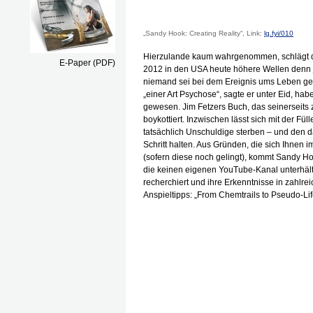
„Sandy Hook: Creating Reality“, Link:
lg.fyi/010
Hierzulande kaum wahrgenommen, schlägt d
E-Paper (PDF)
2012 in den USA heute höhere Wellen denn 
niemand sei bei dem Ereignis ums Leben gek
„einer Art Psychose“, sagte er unter Eid, hab
gewesen. Jim Fetzers Buch, das seinerseit
boykottiert. Inzwischen lässt sich mit der F
tatsächlich Unschuldige sterben – und den
Schritt halten. Aus Gründen, die sich Ihne
(sofern diese noch gelingt), kommt Sandy H
die keinen eigenen YouTube-Kanal unterhäl
recherchiert und ihre Erkenntnisse in zahlre
Anspieltipps: „From Chemtrails to Pseudo-Li