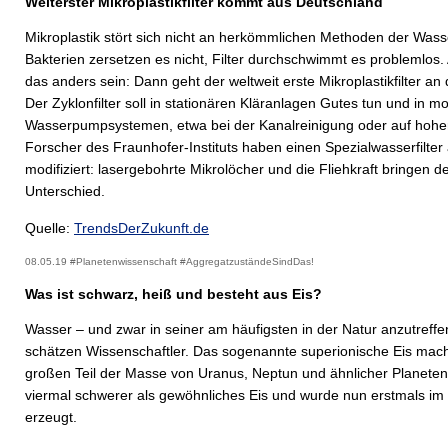
Welterster Mikroplastikfilter kommt aus Deutschland
Mikroplastik stört sich nicht an herkömmlichen Methoden der Wass
Bakterien zersetzen es nicht, Filter durchschwimmt es problemlos.
das anders sein: Dann geht der weltweit erste Mikroplastikfilter an
Der Zyklonfilter soll in stationären Kläranlagen Gutes tun und in mo
Wasserpumpsystemen, etwa bei der Kanalreinigung oder auf hohe
Forscher des Fraunhofer-Instituts haben einen Spezialwasserfilter
modifiziert: lasergebohrte Mikrolöcher und die Fliehkraft bringen d
Unterschied.
Quelle:
TrendsDerZukunft.de
08.05.19 #Planetenwissenschaft #AggregatzuständeSindDas!
Was ist schwarz, heiß und besteht aus Eis?
Wasser – und zwar in seiner am häufigsten in der Natur anzutreff
schätzen Wissenschaftler. Das sogenannte superionische Eis mach
großen Teil der Masse von Uranus, Neptun und ähnlicher Planeten 
viermal schwerer als gewöhnliches Eis und wurde nun erstmals im
erzeugt.