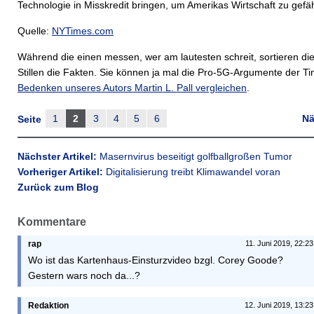
Technologie in Misskredit bringen, um Amerikas Wirtschaft zu gefä
Quelle:
NYTimes.com
Während die einen messen, wer am lautesten schreit, sortieren di
Stillen die Fakten. Sie können ja mal die Pro-5G-Argumente der T
Bedenken unseres Autors Martin L. Pall vergleichen
.
1
2
3
4
5
6
Nä
Seite
Nächster Artikel:
Masernvirus beseitigt golfballgroßen Tumor
Vorheriger Artikel:
Digitalisierung treibt Klimawandel voran
Zurück zum Blog
Kommentare
rap
11. Juni 2019, 22:2
Wo ist das Kartenhaus-Einsturzvideo bzgl. Corey Goode?
Gestern wars noch da...?
Redaktion
12. Juni 2019, 13:2