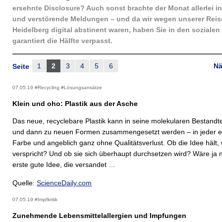
ersehnte Disclosure? Auch sonst brachte der Monat allerlei i
und verstörende Meldungen – und da wir wegen unserer Reis
Heidelberg digital abstinent waren, haben Sie in den soziale
garantiert die Hälfte verpasst.
1
2
3
4
5
6
Nä
Seite
07.05.19 #Recycling #Lösungsansätze
Klein und oho: Plastik aus der Asche
Das neue, recyclebare Plastik kann in seine molekularen Bestandtei
und dann zu neuen Formen zusammengesetzt werden – in jeder e
Farbe und angeblich ganz ohne Qualitätsverlust. Ob die Idee hält,
verspricht? Und ob sie sich überhaupt durchsetzen wird? Wäre ja n
erste gute Idee, die versandet …
Quelle:
ScienceDaily.com
07.05.19 #Impfkritik
Zunehmende Lebensmittelallergien und Impfungen