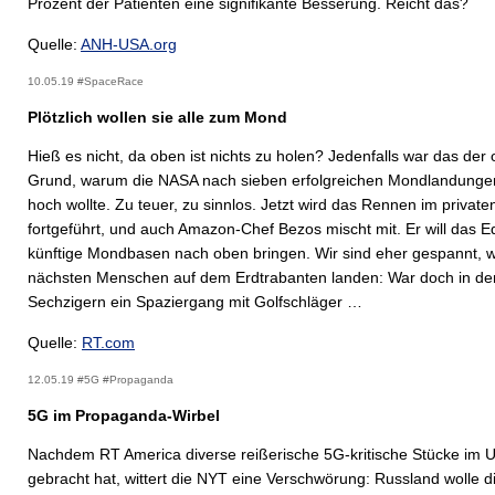
Prozent der Patienten eine signifikante Besserung. Reicht das?
Quelle:
ANH-USA.org
10.05.19 #SpaceRace
Plötzlich wollen sie alle zum Mond
Hieß es nicht, da oben ist nichts zu holen? Jedenfalls war das der of
Grund, warum die NASA nach sieben erfolgreichen Mondlandunge
hoch wollte. Zu teuer, zu sinnlos. Jetzt wird das Rennen im private
fortgeführt, und auch Amazon-Chef Bezos mischt mit. Er will das E
künftige Mondbasen nach oben bringen. Wir sind eher gespannt, 
nächsten Menschen auf dem Erdtrabanten landen: War doch in de
Sechzigern ein Spaziergang mit Golfschläger …
Quelle:
RT.com
12.05.19 #5G #Propaganda
5G im Propaganda-Wirbel
Nachdem RT America diverse reißerische 5G-kritische Stücke im 
gebracht hat, wittert die NYT eine Verschwörung: Russland wolle d