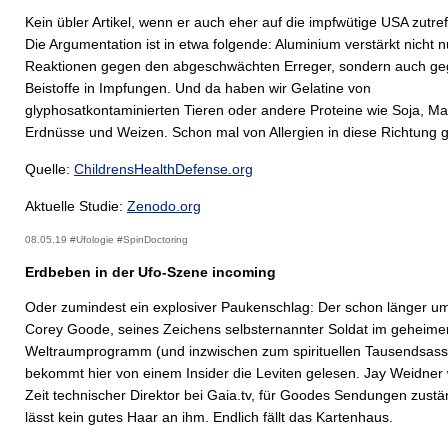
Kein übler Artikel, wenn er auch eher auf die impfwütige USA zutre
Die Argumentation ist in etwa folgende: Aluminium verstärkt nicht n
Reaktionen gegen den abgeschwächten Erreger, sondern auch ge
Beistoffe in Impfungen. Und da haben wir Gelatine von
glyphosatkontaminierten Tieren oder andere Proteine wie Soja, Ma
Erdnüsse und Weizen. Schon mal von Allergien in diese Richtung 
Quelle:
ChildrensHealthDefense.org
Aktuelle Studie:
Zenodo.org
08.05.19 #Ufologie #SpinDoctoring
Erdbeben in der Ufo-Szene incoming
Oder zumindest ein explosiver Paukenschlag: Der schon länger um
Corey Goode, seines Zeichens selbsternannter Soldat im geheime
Weltraumprogramm (und inzwischen zum spirituellen Tausendsassa
bekommt hier von einem Insider die Leviten gelesen. Jay Weidner
Zeit technischer Direktor bei Gaia.tv, für Goodes Sendungen zustä
lässt kein gutes Haar an ihm. Endlich fällt das Kartenhaus.