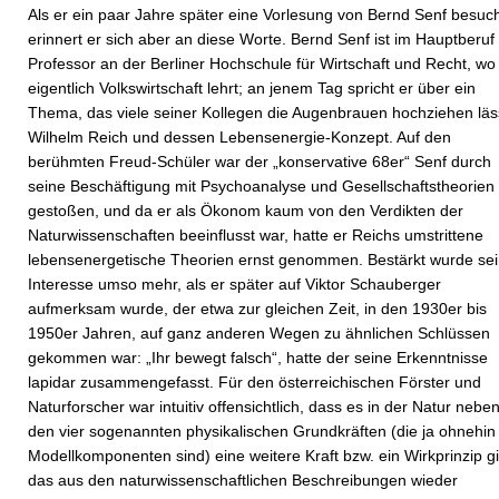
Als er ein paar Jahre später eine Vorlesung von Bernd Senf besuch
erinnert er sich aber an diese Worte. Bernd Senf ist im Hauptberuf
Professor an der Berliner Hochschule für Wirtschaft und Recht, wo
eigentlich Volkswirtschaft lehrt; an jenem Tag spricht er über ein
Thema, das viele seiner Kollegen die Augenbrauen hochziehen läs
Wilhelm Reich und dessen Lebensenergie-Konzept. Auf den
berühmten Freud-Schüler war der „konservative 68er“ Senf durch
seine Beschäftigung mit Psychoanalyse und Gesellschaftstheorien
gestoßen, und da er als Ökonom kaum von den Verdikten der
Naturwissenschaften beeinflusst war, hatte er Reichs umstrittene
lebensenergetische Theorien ernst genommen. Bestärkt wurde se
Interesse umso mehr, als er später auf Viktor Schauberger
aufmerksam wurde, der etwa zur gleichen Zeit, in den 1930er bis
1950er Jahren, auf ganz anderen Wegen zu ähnlichen Schlüssen
gekommen war: „Ihr bewegt falsch“, hatte der seine Erkenntnisse
lapidar zusammengefasst. Für den österreichischen Förster und
Naturforscher war intuitiv offensichtlich, dass es in der Natur nebe
den vier sogenannten physikalischen Grundkräften (die ja ohnehin
Modellkomponenten sind) eine weitere Kraft bzw. ein Wirkprinzip gi
das aus den naturwissenschaftlichen Beschreibungen wieder