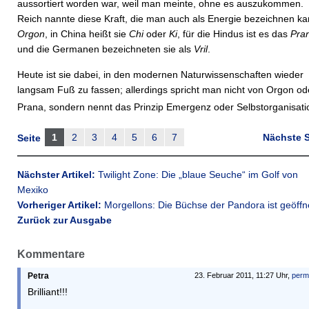
aussortiert worden war, weil man meinte, ohne es auszukommen.
Reich nannte diese Kraft, die man auch als Energie bezeichnen ka
Orgon
, in China heißt sie
Chi
oder
Ki
, für die Hindus ist es das
Pra
und die Germanen bezeichneten sie als
Vril
.
Heute ist sie dabei, in den modernen Naturwissenschaften wieder
langsam Fuß zu fassen; allerdings spricht man nicht von Orgon od
Prana, sondern nennt das Prinzip Emergenz oder Selbstorganisati
1
2
3
4
5
6
7
Nächste S
Seite
Nächster Artikel:
Twilight Zone: Die „blaue Seuche“ im Golf von
Mexiko
Vorheriger Artikel:
Morgellons: Die Büchse der Pandora ist geöffn
Zurück zur Ausgabe
Kommentare
Petra
23. Februar 2011, 11:27 Uhr,
perm
Brilliant!!!