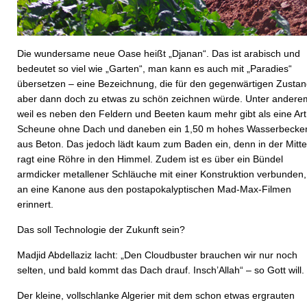
Die wundersame neue Oase heißt „Djanan“. Das ist arabisch und
bedeutet so viel wie „Garten“, man kann es auch mit „Paradies“
übersetzen – eine Bezeichnung, die für den gegenwärtigen Zusta
aber dann doch zu etwas zu schön zeichnen würde. Unter andere
weil es neben den Feldern und Beeten kaum mehr gibt als eine Art
Scheune ohne Dach und daneben ein 1,50 m hohes Wasserbecke
aus Beton. Das jedoch lädt kaum zum Baden ein, denn in der Mitte
ragt eine Röhre in den Himmel. Zudem ist es über ein Bündel
armdicker metallener Schläuche mit einer Konstruktion verbunden,
an eine Kanone aus den postapokalyptischen Mad-Max-Filmen
erinnert.
Das soll Technologie der Zukunft sein?
Madjid Abdellaziz lacht: „Den Cloudbuster brauchen wir nur noch
selten, und bald kommt das Dach drauf. Insch’Allah“ – so Gott will.
Der kleine, vollschlanke Algerier mit dem schon etwas ergrauten