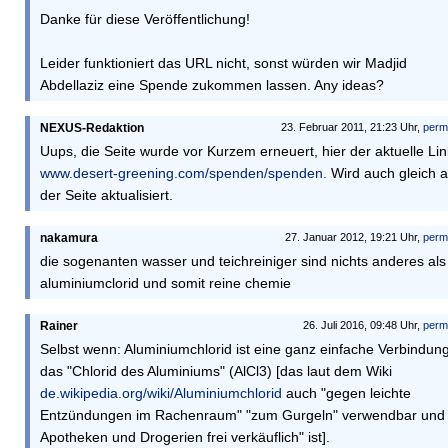
Danke für diese Veröffentlichung!
Leider funktioniert das URL nicht, sonst würden wir Madjid
Abdellaziz eine Spende zukommen lassen. Any ideas?
NEXUS-Redaktion
23. Februar 2011, 21:23 Uhr,
perm
Uups, die Seite wurde vor Kurzem erneuert, hier der aktuelle Lin
www.desert-greening.com/spenden/spenden.
Wird auch gleich a
der Seite aktualisiert.
nakamura
27. Januar 2012, 19:21 Uhr,
perm
die sogenanten wasser und teichreiniger sind nichts anderes als
aluminiumclorid und somit reine chemie
Rainer
26. Juli 2016, 09:48 Uhr,
perm
Selbst wenn: Aluminiumchlorid ist eine ganz einfache Verbindung
das "Chlorid des Aluminiums" (AlCl3) [das laut dem Wiki
de.wikipedia.org/wiki/Aluminiumchlorid
auch "gegen leichte
Entzündungen im Rachenraum" "zum Gurgeln" verwendbar und 
Apotheken und Drogerien frei verkäuflich" ist].