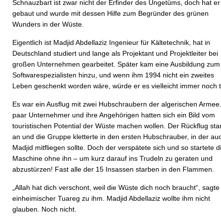
Schnauzbart ist zwar nicht der Erfinder des Ungetüms, doch hat er
gebaut und wurde mit dessen Hilfe zum Begründer des grünen
Wunders in der Wüste.
Eigentlich ist Madjid Abdellaziz Ingenieur für Kältetechnik, hat in
Deutschland studiert und lange als Projektant und Projektleiter bei
großen Unternehmen gearbeitet. Später kam eine Ausbildung zum
Softwarespezialisten hinzu, und wenn ihm 1994 nicht ein zweites
Leben geschenkt worden wäre, würde er es vielleicht immer noch 
Es war ein Ausflug mit zwei Hubschraubern der algerischen Armee.
paar Unternehmer und ihre Angehörigen hatten sich ein Bild vom
touristischen Potential der Wüste machen wollen. Der Rückflug sta
an und die Gruppe kletterte in den ersten Hubschrauber, in der au
Madjid mitfliegen sollte. Doch der verspätete sich und so startete d
Maschine ohne ihn – um kurz darauf ins Trudeln zu geraten und
abzustürzen! Fast alle der 15 Insassen starben in den Flammen.
„Allah hat dich verschont, weil die Wüste dich noch braucht“, sagte
einheimischer Tuareg zu ihm. Madjid Abdellaziz wollte ihm nicht
glauben. Noch nicht.