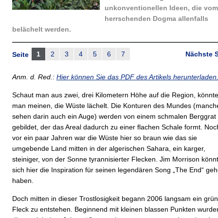
unkonventionellen Ideen, die vom
herrschenden Dogma allenfalls
belächelt werden.
1
2
3
4
5
6
7
Nächste S
Seite
Anm. d. Red.:
Hier können Sie das PDF des Artikels herunterladen
Schaut man aus zwei, drei Kilometern Höhe auf die Region, könnt
man meinen, die Wüste lächelt. Die Konturen des Mundes (manch
sehen darin auch ein Auge) werden von einem schmalen Berggrat
gebildet, der das Areal dadurch zu einer flachen Schale formt. Noc
vor ein paar Jahren war die Wüste hier so braun wie das sie
umgebende Land mitten in der algerischen Sahara, ein karger,
steiniger, von der Sonne tyrannisierter Flecken. Jim Morrison könn
sich hier die Inspiration für seinen legendären Song „The End“ geh
haben.
Doch mitten in dieser Trostlosigkeit begann 2006 langsam ein grün
Fleck zu entstehen. Beginnend mit kleinen blassen Punkten wurde