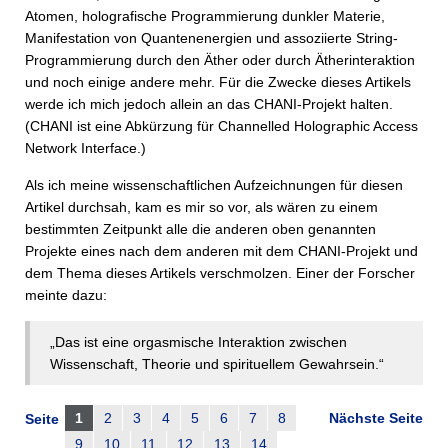
Atomen, holografische Programmierung dunkler Materie,
Manifestation von Quantenenergien und assoziierte String-
Programmierung durch den Äther oder durch Ätherinteraktion
und noch einige andere mehr. Für die Zwecke dieses Artikels
werde ich mich jedoch allein an das CHANI-Projekt halten.
(CHANI ist eine Abkürzung für Channelled Holographic Access
Network Interface.)
Als ich meine wissenschaftlichen Aufzeichnungen für diesen
Artikel durchsah, kam es mir so vor, als wären zu einem
bestimmten Zeitpunkt alle die anderen oben genannten
Projekte eines nach dem anderen mit dem CHANI-Projekt und
dem Thema dieses Artikels verschmolzen. Einer der Forscher
meinte dazu:
„Das ist eine orgasmische Interaktion zwischen
Wissenschaft, Theorie und spirituellem Gewahrsein.“
1
2
3
4
5
6
7
8
Nächste Seite
Seite
9
10
11
12
13
14