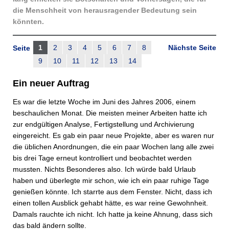
die Menschheit von herausragender Bedeutung sein
könnten.
1
2
3
4
5
6
7
8
Nächste Seite
Seite
9
10
11
12
13
14
Ein neuer Auftrag
Es war die letzte Woche im Juni des Jahres 2006, einem
beschaulichen Monat. Die meisten meiner Arbeiten hatte ich
zur endgültigen Analyse, Fertigstellung und Archivierung
eingereicht. Es gab ein paar neue Projekte, aber es waren nur
die üblichen Anordnungen, die ein paar Wochen lang alle zwei
bis drei Tage erneut kontrolliert und beobachtet werden
mussten. Nichts Besonderes also. Ich würde bald Urlaub
haben und überlegte mir schon, wie ich ein paar ruhige Tage
genießen könnte. Ich starrte aus dem Fenster. Nicht, dass ich
einen tollen Ausblick gehabt hätte, es war reine Gewohnheit.
Damals rauchte ich nicht. Ich hatte ja keine Ahnung, dass sich
das bald ändern sollte.