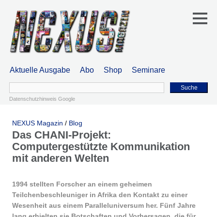
Aktuelle Ausgabe
Abo
Shop
Seminare
Suche
Datenschutzhinweis Google
NEXUS Magazin
/
Blog
Das CHANI-Projekt:
Computergestützte Kommunikation
mit anderen Welten
1994 stellten Forscher an einem geheimen
Teilchenbeschleuniger in Afrika den Kontakt zu einer
Wesenheit aus einem Paralleluniversum her. Fünf Jahre
lang erhielten sie Botschaften und Vorhersagen, die für