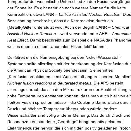
Temperatur der wesentliche Unterschied zu den Fusionsvorgängen
der Sonne ist. Es gibt natürlich noch weitere Namen für die kalte
Kernreaktion, etwa LANR –
Lattice Assisted Nuclear Reaction
. Die
Bezeichnung beschreibt, dass die Kernreaktion durch ein
(Metall-)Gitter unterstützt wird. Auch der Begriff CANR –
Chemical
Assisted Nuclear Reaction
– wird verwendet oder AHE –
Anomalou
Heat Effect
. Damit beschreibt zum Beispiel die NASA das Phänome
weil es eben zu einem „anomalen Hitzeeffekt“ kommt.
Der Streit um die Namensgebung bei den Nickel-Wasserstoff-
Systemen sollte allerdings mit der Anerkennung der Kernfusion du
die American Physical Society beendet sein. Sie nennt es
„Kernfusionsreaktionen in mit Wasserstoff angereicherten Metallen
Nuclear fusion reactions in deuterated metals
. Die APS besteht
allerdings darauf, dass in den Mikrostrukturen der Reaktorfüllung 
hohe Temperaturen entstehen können, dass man auch hier von ei
heißen Fusion sprechen müsse – die Coulomb-Barriere also durch
Druck und höchste Temperatur überwunden würde. Andere
Wissenschaftler sind völlig anderer Meinung: Das durch Druck und
Resonanzen entstandene „Gedränge“ bringt negativ geladene
Elektronencluster hervor, die sich mit den positiv geladenen Proto