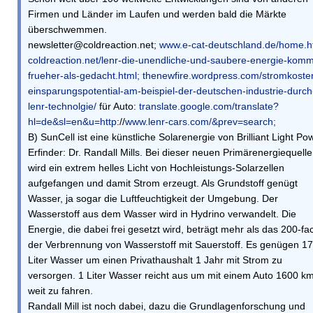
Firmen und Länder im Laufen und werden bald die Märkte
überschwemmen.
newsletter@coldreaction.net;
www.e-cat-deutschland.de/home.h
coldreaction.net/lenr-die-unendliche-und-saubere-energie-komm
frueher-als-gedacht.html;
thenewfire.wordpress.com/stromkoste
einsparungspotential-am-beispiel-der-deutschen-industrie-durch
lenr-technolgie/
für Auto:
translate.google.com/translate?
hl=de&sl=en&u=http
://
www.lenr-cars.com/&prev=search;
B) SunCell ist eine künstliche Solarenergie von Brilliant Light Po
Erfinder: Dr. Randall Mills. Bei dieser neuen Primärenergiequelle
wird ein extrem helles Licht von Hochleistungs-Solarzellen
aufgefangen und damit Strom erzeugt. Als Grundstoff genügt
Wasser, ja sogar die Luftfeuchtigkeit der Umgebung. Der
Wasserstoff aus dem Wasser wird in Hydrino verwandelt. Die
Energie, die dabei frei gesetzt wird, beträgt mehr als das 200-fa
der Verbrennung von Wasserstoff mit Sauerstoff. Es genügen 17
Liter Wasser um einen Privathaushalt 1 Jahr mit Strom zu
versorgen. 1 Liter Wasser reicht aus um mit einem Auto 1600 k
weit zu fahren.
Randall Mill ist noch dabei, dazu die Grundlagenforschung und