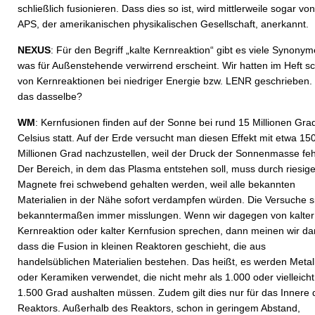
schließlich fusionieren. Dass dies so ist, wird mittlerweile sogar vo
APS, der amerikanischen physikalischen Gesellschaft, anerkannt.
NEXUS
: Für den Begriff „kalte Kernreaktion“ gibt es viele Synonym
was für Außenstehende verwirrend erscheint. Wir hatten im Heft s
von Kernreaktionen bei niedriger Energie bzw. LENR geschrieben. 
das dasselbe?
WM
: Kernfusionen finden auf der Sonne bei rund 15 Millionen Gra
Celsius statt. Auf der Erde versucht man diesen Effekt mit etwa 15
Millionen Grad nachzustellen, weil der Druck der Sonnenmasse fehl
Der Bereich, in dem das Plasma entstehen soll, muss durch riesig
Magnete frei schwebend gehalten werden, weil alle bekannten
Materialien in der Nähe sofort verdampfen würden. Die Versuche s
bekanntermaßen immer misslungen. Wenn wir dagegen von kalter
Kernreaktion oder kalter Kernfusion sprechen, dann meinen wir da
dass die Fusion in kleinen Reaktoren geschieht, die aus
handelsüblichen Materialien bestehen. Das heißt, es werden Metal
oder Keramiken verwendet, die nicht mehr als 1.000 oder vielleicht
1.500 Grad aushalten müssen. Zudem gilt dies nur für das Innere 
Reaktors. Außerhalb des Reaktors, schon in geringem Abstand,