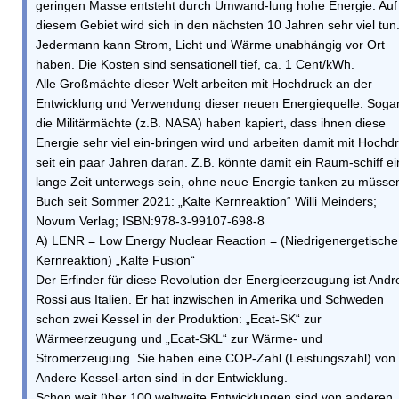
geringen Masse entsteht durch Umwand-lung hohe Energie. Auf
diesem Gebiet wird sich in den nächsten 10 Jahren sehr viel tun
Jedermann kann Strom, Licht und Wärme unabhängig vor Ort
haben. Die Kosten sind sensationell tief, ca. 1 Cent/kWh.
Alle Großmächte dieser Welt arbeiten mit Hochdruck an der
Entwicklung und Verwendung dieser neuen Energiequelle. Soga
die Militärmächte (z.B. NASA) haben kapiert, dass ihnen diese
Energie sehr viel ein-bringen wird und arbeiten damit mit Hochd
seit ein paar Jahren daran. Z.B. könnte damit ein Raum-schiff e
lange Zeit unterwegs sein, ohne neue Energie tanken zu müsse
Buch seit Sommer 2021: „Kalte Kernreaktion“ Willi Meinders;
Novum Verlag; ISBN:978-3-99107-698-8
A) LENR = Low Energy Nuclear Reaction = (Niedrigenergetische
Kernreaktion) „Kalte Fusion“
Der Erfinder für diese Revolution der Energieerzeugung ist Andr
Rossi aus Italien. Er hat inzwischen in Amerika und Schweden
schon zwei Kessel in der Produktion: „Ecat-SK“ zur
Wärmeerzeugung und „Ecat-SKL“ zur Wärme- und
Stromerzeugung. Sie haben eine COP-Zahl (Leistungszahl) von 
Andere Kessel-arten sind in der Entwicklung.
Schon weit über 100 weltweite Entwicklungen sind von anderen