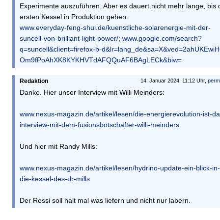
Experimente auszuführen. Aber es dauert nicht mehr lange, bis 
ersten Kessel in Produktion gehen.
www.everyday-feng-shui.de/kuenstliche-solarenergie-mit-der-
suncell-von-brilliant-light-power/;
www.google.com/search?
q=suncell&client=firefox-b-d&lr=lang_de&sa=X&ved=2ahUKEwiH
Om9fPoAhXK8KYKHVTdAFQQuAF6BAgLECk&biw=
Redaktion
14. Januar 2024, 11:12 Uhr,
perm
Danke. Hier unser Interview mit Willi Meinders:
www.nexus-magazin.de/artikel/lesen/die-energierevolution-ist-da
interview-mit-dem-fusionsbotschafter-willi-meinders
Und hier mit Randy Mills:
www.nexus-magazin.de/artikel/lesen/hydrino-update-ein-blick-in-
die-kessel-des-dr-mills
Der Rossi soll halt mal was liefern und nicht nur labern.