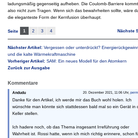
ladungsmäßig gegenseitig aufheben. Die Coulomb-Barriere komm
also nicht zum Tragen. Wenn sich das bewahrheiten sollte, wäre d
die eleganteste Form der Kernfusion überhaupt.
1
2
3
4
Nächste S
Seite
Nächster Artikel:
Vergessen oder unterdrückt? Energierückgewin
und die kalte Wärmekraftmaschine
Vorheriger Artikel:
SAM: Ein neues Modell für den Atomkern
Zurück zur Ausgabe
Kommentare
Andudu
20. Dezember 2021, 11:06 Uhr,
perm
Danke für den Artikel, ich werde mir das Buch wohl holen. Ich
wünschte man könnte sich stattdessen bald mal so ein Gerät in
Keller stellen.
Ich hadere noch, ob das Thema insgesamt Irreführung oder
Wahrheit ist. Rossi hatte, wenn ich mich richtig erinnere, schon f