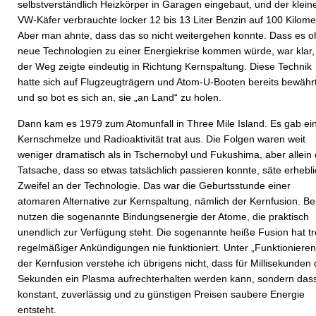
selbstverständlich Heizkörper in Garagen eingebaut, und der klein
VW-Käfer verbrauchte locker 12 bis 13 Liter Benzin auf 100 Kilome
Aber man ahnte, dass das so nicht weitergehen konnte. Dass es 
neue Technologien zu einer Energiekrise kommen würde, war klar,
der Weg zeigte eindeutig in Richtung Kernspaltung. Diese Technik
hatte sich auf Flugzeugträgern und Atom-U-Booten bereits bewähr
und so bot es sich an, sie „an Land“ zu holen.
Dann kam es 1979 zum Atomunfall in Three Mile Island. Es gab ei
Kernschmelze und Radioaktivität trat aus. Die Folgen waren weit
weniger dramatisch als in Tschernobyl und Fukushima, aber allein 
Tatsache, dass so etwas tatsächlich passieren konnte, säte erhebl
Zweifel an der Technologie. Das war die Geburtsstunde einer
atomaren Alternative zur Kernspaltung, nämlich der Kernfusion. Be
nutzen die sogenannte Bindungsenergie der Atome, die praktisch
unendlich zur Verfügung steht. Die sogenannte heiße Fusion hat tr
regelmäßiger Ankündigungen nie funktioniert. Unter „Funktionieren
der Kernfusion verstehe ich übrigens nicht, dass für Millisekunden
Sekunden ein Plasma aufrechterhalten werden kann, sondern das
konstant, zuverlässig und zu günstigen Preisen saubere Energie
entsteht.