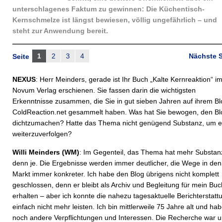
unterschlagenes Faktum zu gewinnen: Die Küchentisch-
Kernschmelze ist längst bewiesen, völlig ungefährlich – und
steht zur Anwendung bereit.
1
2
3
4
Nächste S
Seite
NEXUS
: Herr Meinders, gerade ist Ihr Buch „Kalte Kernreaktion“ i
Novum Verlag erschienen. Sie fassen darin die wichtigsten
Erkenntnisse zusammen, die Sie in gut sieben Jahren auf ihrem Bl
ColdReaction.net gesammelt haben. Was hat Sie bewogen, den Bl
dichtzumachen? Hatte das Thema nicht genügend Substanz, um e
weiterzuverfolgen?
Willi Meinders (WM)
: Im Gegenteil, das Thema hat mehr Substan
denn je. Die Ergebnisse werden immer deutlicher, die Wege in den
Markt immer konkreter. Ich habe den Blog übrigens nicht komplett
geschlossen, denn er bleibt als Archiv und Begleitung für mein Buc
erhalten – aber ich konnte die nahezu tagesaktuelle Berichterstatt
einfach nicht mehr leisten. Ich bin mittlerweile 75 Jahre alt und ha
noch andere Verpflichtungen und Interessen. Die Recherche war 