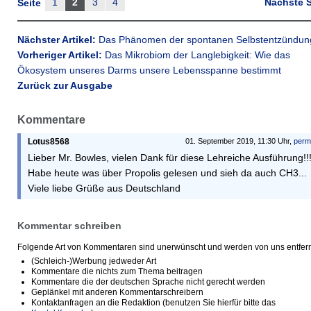
1
2
3
4
Nächste S
Seite
Nächster Artikel:
Das Phänomen der spontanen Selbstentzündun
Vorheriger Artikel:
Das Mikrobiom der Langlebigkeit: Wie das
Ökosystem unseres Darms unsere Lebensspanne bestimmt
Zurück zur Ausgabe
Kommentare
Lotus8568
01. September 2019, 11:30 Uhr,
perm
Lieber Mr. Bowles, vielen Dank für diese Lehreiche Ausführung!!
Habe heute was über Propolis gelesen und sieh da auch CH3...
Viele liebe Grüße aus Deutschland
Kommentar schreiben
Folgende Art von Kommentaren sind unerwünscht und werden von uns entfern
(Schleich-)Werbung jedweder Art
Kommentare die nichts zum Thema beitragen
Kommentare die der deutschen Sprache nicht gerecht werden
Geplänkel mit anderen Kommentarschreibern
Kontaktanfragen an die Redaktion (benutzen Sie hierfür bitte das