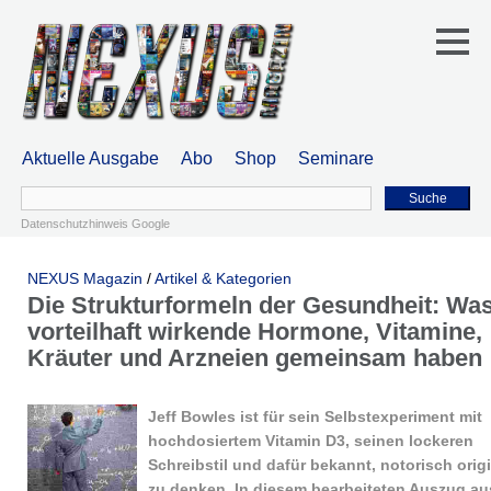
Aktuelle Ausgabe
Abo
Shop
Seminare
Suche
Datenschutzhinweis Google
NEXUS Magazin
/
Artikel & Kategorien
Die Strukturformeln der Gesundheit: Wa
vorteilhaft wirkende Hormone, Vitamine,
Kräuter und Arzneien gemeinsam haben
Jeff Bowles ist für sein Selbstexperiment mit
hochdosiertem Vitamin D3, seinen lockeren
Schreibstil und dafür bekannt, notorisch origi
zu denken. In diesem bearbeiteten Auszug au