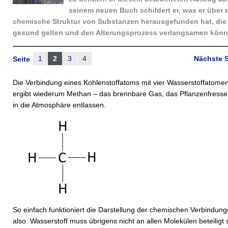
seinem neuen Buch schildert er, was er über 
chemische Struktur von Substanzen herausgefunden hat, die 
gesund gelten und den Alterungsprozess verlangsamen könn
1
2
3
4
Nächste S
Seite
Die Verbindung eines Kohlenstoffatoms mit vier Wasserstoffatome
ergibt wiederum Methan – das brennbare Gas, das Pflanzenfresser
in die Atmosphäre entlassen.
So einfach funktioniert die Darstellung der chemischen Verbindun
also. Wasserstoff muss übrigens nicht an allen Molekülen beteiligt 