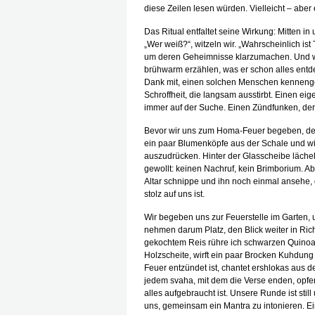
diese Zeilen lesen würden. Vielleicht – ab
Das Ritual entfaltet seine Wirkung: Mitten i
„Wer weiß?“, witzeln wir. „Wahrscheinlich i
um deren Geheimnisse klarzumachen. Und w
brühwarm erzählen, was er schon alles entdec
Dank mit, einen solchen Menschen kennenge
Schroffheit, die langsam ausstirbt. Einen ei
immer auf der Suche. Einen Zündfunken, de
Bevor wir uns zum Homa-Feuer begeben, dem 
ein paar Blumenköpfe aus der Schale und wirf
auszudrücken. Hinter der Glasscheibe lächelt
gewollt: keinen Nachruf, kein Brimborium. A
Altar schnippe und ihn noch einmal ansehe, 
stolz auf uns ist.
Wir begeben uns zur Feuerstelle im Garten, u
nehmen darum Platz, den Blick weiter in Richt
gekochtem Reis rühre ich schwarzen Quinoa
Holzscheite, wirft ein paar Brocken Kuhdung 
Feuer entzündet ist, chantet ershlokas aus d
jedem svaha, mit dem die Verse enden, opfer
alles aufgebraucht ist. Unsere Runde ist still
uns, gemeinsam ein Mantra zu intonieren. Ei