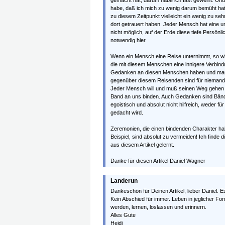
gemacht hat, darum habe ich fast geweint. Und 
habe, daß ich mich zu wenig darum bemüht hat
zu diesem Zeitpunkt vielleicht ein wenig zu s
dort getrauert haben. Jeder Mensch hat eine ung
nicht möglich, auf der Erde diese tiefe Persönl
notwendig hier.
Wenn ein Mensch eine Reise unternimmt, so w
die mit diesem Menschen eine innigere Verbindun
Gedanken an diesen Menschen haben und man
gegenüber diesem Reisenden sind für niemanden
Jeder Mensch will und muß seinen Weg gehen u
Band an uns binden. Auch Gedanken sind Bände
egoistisch und absolut nicht hilfreich, weder
gedacht wird.
Zeremonien, die einen bindenden Charakter hab
Beispiel, sind absolut zu vermeiden! Ich finde 
aus diesem Artikel gelernt.
Danke für diesen Artikel Daniel Wagner
Landerun
Dankeschön für Deinen Artikel, lieber Daniel. E
Kein Abschied für immer. Leben in jeglicher F
werden, lernen, loslassen und erinnern.
Alles Gute
Heidi