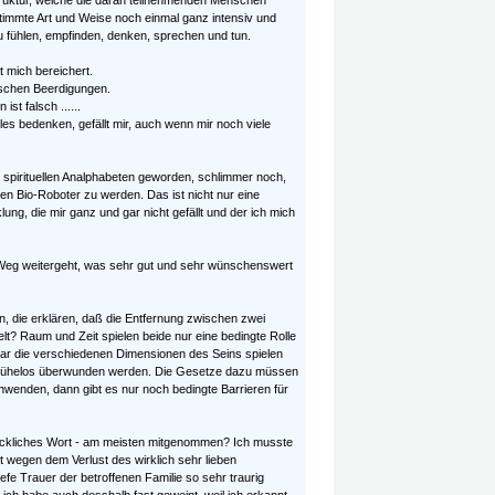
Struktur, welche die daran teilnehmenden Menschen
estimmte Art und Weise noch einmal ganz intensiv und
 fühlen, empfinden, denken, sprechen und tun.
 mich bereichert.
lischen Beerdigungen.
ist falsch ......
lles bedenken, gefällt mir, auch wenn mir noch viele
 spirituellen Analphabeten geworden, schlimmer noch,
n Bio-Roboter zu werden. Das ist nicht nur eine
lung, die mir ganz und gar nicht gefällt und der ich mich
Weg weitergeht, was sehr gut und sehr wünschenswert
, die erklären, daß die Entfernung zwischen zwei
elt? Raum und Zeit spielen beide nur eine bedingte Rolle
r die verschiedenen Dimensionen des Seins spielen
s mühelos überwunden werden. Die Gesetze dazu müssen
anwenden, dann gibt es nur noch bedingte Barrieren für
eckliches Wort - am meisten mitgenommen? Ich musste
t wegen dem Verlust des wirklich sehr lieben
efe Trauer der betroffenen Familie so sehr traurig