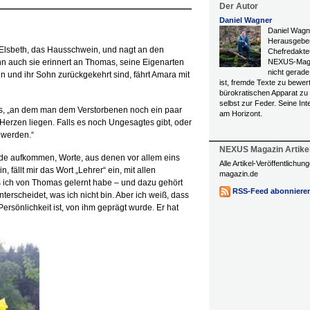
Der Autor
Daniel Wagner
Daniel Wagne
Herausgebe
 Elsbeth, das Hausschwein, und nagt an den
Chefredakte
n auch sie erinnert an Thomas, seine Eigenarten
NEXUS-Maga
nicht gerade
n und ihr Sohn zurückgekehrt sind, fährt Amara mit
ist, fremde Texte zu bewer
bürokratischen Apparat zu fü
selbst zur Feder. Seine Int
 uns, „an dem man dem Verstorbenen noch ein paar
am Horizont.
Herzen liegen. Falls es noch Ungesagtes gibt, oder
 werden.“
NEXUS Magazin Artike
unde aufkommen, Worte, aus denen vor allem eins
Alle Artikel-Veröffentlichu
, fällt mir das Wort „Lehrer“ ein, mit allen
magazin.de
as ich von Thomas gelernt habe – und dazu gehört
RSS-Feed abonniere
erscheidet, was ich nicht bin. Aber ich weiß, dass
ersönlichkeit ist, von ihm geprägt wurde. Er hat