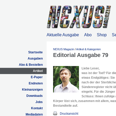
Aktuelle Ausgabe
Abo
Shop
S
NEXUS Magazin
/
Artikel & Kategorien
Startseite
Editorial Ausgabe 79
Ausgaben
Abo & Bestellen
Liebe Leser,
Artikel
was ist der Tod? Für di
E-Paper
etwas Endgültiges: Sie
nach der der Sterbliche
Endnoten
Sündenregister nicht üb
Kleinanzeigen
eingeht. Für die Jünge
Downloads
Schluss: Ihnen zufolge
Körper löst sich, zusammen mit allem, was 
Jobs
Bestandteile auf.
Kontakt
Druckansicht
Mediadaten