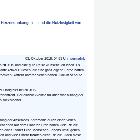
Herzerkrankungen … und die Nutzlosigkeit von
03. Oktober 2018, 04:53 Uhr,
permalink
 an NEXUS und eine gute Reise wünsche ich ihnen. Es
ante Artikel zu lesen, die eine ganz eigene Farbe hatten
rnativen Blättern unterschieden haben. Darum schaute
l Erfolg hier bei NEXUS.
öffentlicht. Der eindruckvollste für mich war bislang der
PopRockMacher.
ibung der Abschieds-Zeremonie durch einen Veden-
Menschen auf dem Planeten Erde haben viele Rituale
ssen eines Planet-Erde-Menschen-Lebens umzugehen.
en und vieles mehr formten diese Rituale. Doch diese