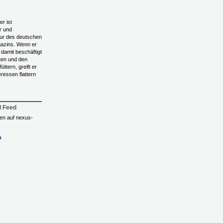
r ist
r und
ur des deutschen
zins. Wenn er
 damit beschäftigt
ten und den
ttern, greift er
eressen flattern
l Feed
ngen auf nexus-
n