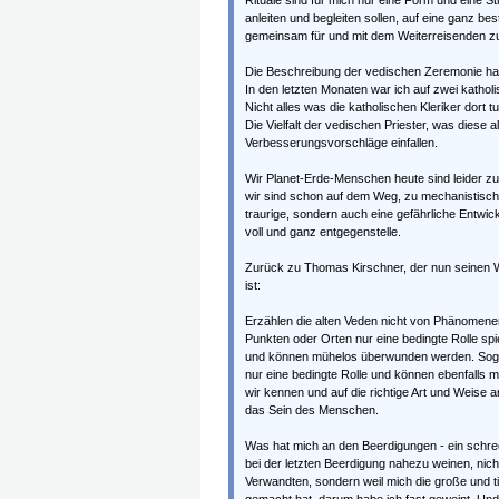
Rituale sind für mich nur eine Form und eine 
anleiten und begleiten sollen, auf eine ganz b
gemeinsam für und mit dem Weiterreisenden zu
Die Beschreibung der vedischen Zeremonie hat
In den letzten Monaten war ich auf zwei katho
Nicht alles was die katholischen Kleriker dort tun 
Die Vielfalt der vedischen Priester, was diese a
Verbesserungsvorschläge einfallen.
Wir Planet-Erde-Menschen heute sind leider zu
wir sind schon auf dem Weg, zu mechanistische
traurige, sondern auch eine gefährliche Entwick
voll und ganz entgegenstelle.
Zurück zu Thomas Kirschner, der nun seinen 
ist:
Erzählen die alten Veden nicht von Phänomenen
Punkten oder Orten nur eine bedingte Rolle spi
und können mühelos überwunden werden. Soga
nur eine bedingte Rolle und können ebenfall
wir kennen und auf die richtige Art und Weise 
das Sein des Menschen.
Was hat mich an den Beerdigungen - ein schr
bei der letzten Beerdigung nahezu weinen, nich
Verwandten, sondern weil mich die große und ti