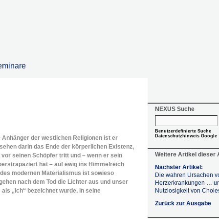
eminare
NEXUS Suche
Benutzerdefinierte Suche
Datenschutzhinweis Google
e Anhänger der westlichen Religionen ist er
 sehen darin das Ende der körperlichen Existenz,
Weitere Artikel dieser
 vor seinen Schöpfer tritt und – wenn er sein
erstrapaziert hat – auf ewig ins Himmelreich
Nächster Artikel:
r des modernen Materialismus ist sowieso
Die wahren Ursachen v
 gehen nach dem Tod die Lichter aus und unser
Herzerkrankungen … un
als „Ich“ bezeichnet wurde, in seine
Nutzlosigkeit von Chole
Zurück zur Ausgabe