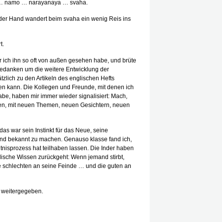
m … namo … narayanaya … svaha.
eder Hand wandert beim svaha ein wenig Reis ins
t.
 der ich ihn so oft von außen gesehen habe, und brüte
Gedanken um die weitere Entwicklung der
tzlich zu den Artikeln des englischen Hefts
n kann. Die Kollegen und Freunde, mit denen ich
e, haben mir immer wieder signalisiert: Mach,
gehen, mit neuen Themen, neuen Gesichtern, neuen
s war sein Instinkt für das Neue, seine
nd bekannt zu machen. Genauso klasse fand ich,
nisprozess hat teilhaben lassen. Die Inder haben
ische Wissen zurückgeht: Wenn jemand stirbt,
ie schlechten an seine Feinde … und die guten an
g weitergegeben.