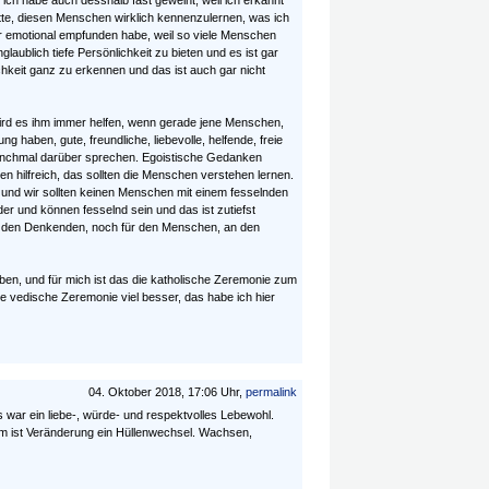
ich habe auch desshalb fast geweint, weil ich erkannt
te, diesen Menschen wirklich kennenzulernen, was ich
ehr emotional empfunden habe, weil so viele Menschen
laublich tiefe Persönlichkeit zu bieten und es ist gar
ichkeit ganz zu erkennen und das ist auch gar nicht
ird es ihm immer helfen, wenn gerade jene Menschen,
g haben, gute, freundliche, liebevolle, helfende, freie
chmal darüber sprechen. Egoistische Gedanken
 hilfreich, das sollten die Menschen verstehen lernen.
nd wir sollten keinen Menschen mit einem fesselnden
r und können fesselnd sein und das ist zutiefst
 für den Denkenden, noch für den Menschen, an den
en, und für mich ist das die katholische Zeremonie zum
die vedische Zeremonie viel besser, das habe ich hier
04. Oktober 2018, 17:06 Uhr,
permalink
s war ein liebe-, würde- und respektvolles Lebewohl.
orm ist Veränderung ein Hüllenwechsel. Wachsen,