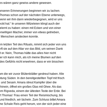
er es wären ganz gewiss andere gewesen.
n unseren Erinnerungen beginnen wir zu lachen.
st Thomas schon auf der nächsten Ebene unterwegs,
enn wir ihm dann wiederbegegnen, wird er uns
kt hat.“ In unseren Witzeleien klingt auch der
lernt zu haben: einen mit Ecken und von einer
genwilligen Macher, immer von etwas getrieben,
r Menschen anstecken konnte.
letzten Teil des Rituals, nimmt sich jeder von uns
t sie auf den Altar vor das Bild, um seinen Dank
 er. Nein, Thomas hätte das alles hier nicht
ber ich kann mich, als ich meine Blumen auf den
des Gefühls nicht erwehren, dass er ein bisschen
m die wir zuvor Blütenblätter gestreut haben. Alle
ung Süden. In den bereitgestellten Topf mit frisch
 und Sesam. Amara streut Kampfer über die
hinein, öffnet ein großes Glas mit Ghee. Als das
em Rigveda, einem der ältesten Texte der Erde. Bei
t Thomas’ Frau einen Teil der Reismischung, bis
 und friedlich, wir lächeln. Zum Schluss bittet Amara
ne Schale Reis geht herum, von der sich jeder eine