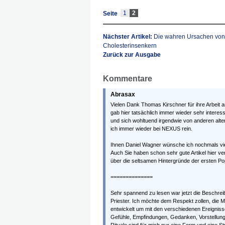
1
2
Seite
Nächster Artikel:
Die wahren Ursachen von 
Cholesterinsenkern
Zurück zur Ausgabe
Kommentare
Abrasax
Vielen Dank Thomas Kirschner für ihre Arbeit
gab hier tatsächlich immer wieder sehr interess
und sich wohltuend irgendwie von anderen alte
ich immer wieder bei NEXUS rein.
Ihnen Daniel Wagner wünsche ich nochmals vie
Auch Sie haben schon sehr gute Artikel hier ver
über die seltsamen Hintergründe der ersten 
==============
Sehr spannend zu lesen war jetzt die Beschre
Priester. Ich möchte dem Respekt zollen, die 
entwickelt um mit den verschiedenen Ereigni
Gefühle, Empfindungen, Gedanken, Vorstellung