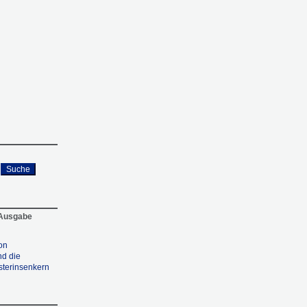
Suche
 Ausgabe
on
d die
sterinsenkern