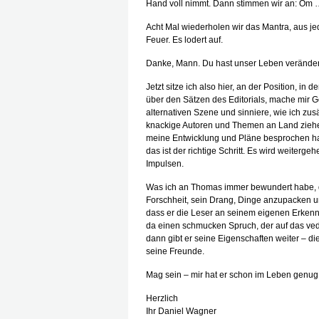
Hand voll nimmt. Dann stimmen wir an: O
Acht Mal wiederholen wir das Mantra, aus j
Feuer. Es lodert auf.
Danke, Mann. Du hast unser Leben veränder
Jetzt sitze ich also hier, an der Position, in
über den Sätzen des Editorials, mache mir 
alternativen Szene und sinniere, wie ich zusä
knackige Autoren und Themen an Land ziehe
meine Entwicklung und Pläne besprochen hab
das ist der richtige Schritt. Es wird weiter
Impulsen.
Was ich an Thomas immer bewundert habe, da
Forschheit, sein Drang, Dinge anzupacken u
dass er die Leser an seinem eigenen Erkennt
da einen schmucken Spruch, der auf das ved
dann gibt er seine Eigenschaften weiter – d
seine Freunde.
Mag sein – mir hat er schon im Leben genu
Herzlich
Ihr Daniel Wagner