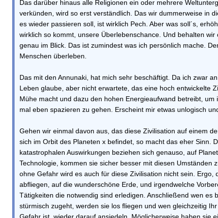
Das darüber hinaus alle Religionen ein oder mehrere Weltunte
verkünden, wird so erst verständlich. Das wir dummerweise in die
es wieder passieren soll, ist wirklich Pech. Aber was soll´s, erh
wirklich so kommt, unsere Überlebenschance. Und behalten wir 
genau im Blick. Das ist zumindest was ich persönlich mache. D
Menschen überleben.
Das mit den Annunaki, hat mich sehr beschäftigt. Da ich zwar an
Leben glaube, aber nicht erwartete, das eine hoch entwickelte Zivi
Mühe macht und dazu den hohen Energieaufwand betreibt, um
mal eben spazieren zu gehen. Erscheint mir etwas unlogisch und 
Gehen wir einmal davon aus, das diese Zivilisation auf einem de
sich im Orbit des Planeten x befindet, so macht das eher Sinn. 
katastrophalen Auswirkungen beziehen sich genauso, auf Planet 
Technologie, kommen sie sicher besser mit diesen Umständen zu
ohne Gefahr wird es auch für diese Zivilisation nicht sein. Ergo, 
abfliegen, auf die wunderschöne Erde, und irgendwelche Vorbe
Tätigkeiten die notwendig sind erledigen. Anschließend wen es 
stürmisch zugeht, werden sie los fliegen und wen gleichzeitig Ihr
Gefahr ist, wieder darauf ansiedeln. Möglicherweise haben sie e