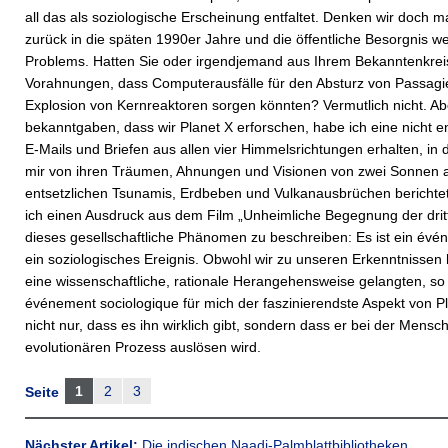
all das als soziologische Erscheinung entfaltet. Denken wir doch m
zurück in die späten 1990er Jahre und die öffentliche Besorgnis 
Problems. Hatten Sie oder irgendjemand aus Ihrem Bekanntenkre
Vorahnungen, dass Computerausfälle für den Absturz von Passagie
Explosion von Kernreaktoren sorgen könnten? Vermutlich nicht. Abe
bekanntgaben, dass wir Planet X erforschen, habe ich eine nicht e
E-Mails und Briefen aus allen vier Himmelsrichtungen erhalten, i
mir von ihren Träumen, Ahnungen und Visionen von zwei Sonnen
entsetzlichen Tsunamis, Erdbeben und Vulkanausbrüchen berichte
ich einen Ausdruck aus dem Film „Unheimliche Begegnung der dritt
dieses gesellschaftliche Phänomen zu beschreiben: Es ist ein évé
ein soziologisches Ereignis. Obwohl wir zu unseren Erkenntnissen
eine wissenschaftliche, rationale Herangehensweise gelangten, so
événement sociologique für mich der faszinierendste Aspekt von Pl
nicht nur, dass es ihn wirklich gibt, sondern dass er bei der Mensc
evolutionären Prozess auslösen wird.
1
2
3
Seite
Nächster Artikel:
Die indischen Naadi-Palmblattbibliotheken