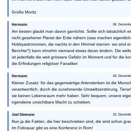
Grüße Moritz
Hermann
06. Dezembe
Am besten glaubt man davon garnichts. Sollte sich tatsächlich ein
nicht gesehener Planet der Erde nähern (was machen eigentlich 
Hobbyastronomen, die nachts in den Himmel starren- wo sind 
Berichte?) kann ohnehin niemand etwas daran ändern. Die weltwe
ist jedenfalls die weit grössere Gefahr im Moment und für die 
die Erfindungen religiöser Fanatiker.
Hermann
06. Dezembe
Kleiner Zusatz: für das gegenwärtige Artensterben ist die Mensch
verantwortlich, durch die zunehmende Umweltzerstörung, Tiera
sie keinen Lebensraum mehr haben. Sehr bequem, unsere eige
irgendeine unsichtbare Macht zu schieben.
Joel Ginmann
20. Dezembe
Nun ja die Fakten, die hier beschrieben sind, die sind schon gra
Im Febrauar gibt es eine Konferenz in Rom!