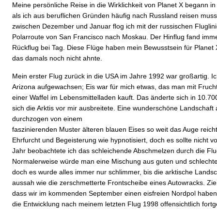
Meine persönliche Reise in die Wirklichkeit von Planet X begann i
als ich aus beruflichen Gründen häufig nach Russland reisen muss
zwischen Dezember und Januar flog ich mit der russischen Fluglinie
Polarroute von San Francisco nach Moskau. Der Hinflug fand immer
Rückflug bei Tag. Diese Flüge haben mein Bewusstsein für Planet
das damals noch nicht ahnte.
Mein erster Flug zurück in die USA im Jahre 1992 war großartig. Ic
Arizona aufgewachsen; Eis war für mich etwas, das man mit Fruch
einer Waffel im Lebensmittelladen kauft. Das änderte sich in 10.7
sich die Arktis vor mir ausbreitete. Eine wunderschöne Landschaft
durchzogen von einem
faszinierenden Muster älteren blauen Eises so weit das Auge reicht
Ehrfurcht und Begeisterung wie hypnotisiert, doch es sollte nicht 
Jahr beobachtete ich das schleichende Abschmelzen durch die Flu
Normalerweise würde man eine Mischung aus guten und schlechte
doch es wurde alles immer nur schlimmer, bis die arktische Lands
aussah wie die zerschmetterte Frontscheibe eines Autowracks. Zie
dass wir im kommenden September einen eisfreien Nordpol haben 
die Entwicklung nach meinem letzten Flug 1998 offensichtlich fortg