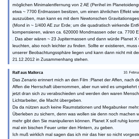
möglichen Minimalentfernung von 2 AE (Perihel im Planetoidengür
etwa ~ 7700 Erdmassen besitzen, um einen ähnlichen Effekt wi
auszuüben, man kann es mit dem Newtonschen Gravitationsgese
(Mond in ~ 1/400 AE zur Erde; um die quadratisch wirkende Ent
kompensieren, wären ca. 620000 Mondmassen oder ca. 7700 E
. Das aber wären ~ 23 Jupitermassen und dann würde Planet X 
leuchten, also noch leichter zu finden. Sollte er existieren, mus
unserer Beobachtungssphäre liegen und kann dann nicht mit 
21.12.2012 in Zusammenhang stehen.
Ralf aus Mallorca
10. Febru
Das Zenario erinnert mich an den Film :Planet der Affen, nach 
Affen die Herrschaft übernommen, aber nun wird es umgekehrt se
jetzt dran sich zu verabschieden und werden den waren Mensche
Lichtarbeiter, die Macht übergeben.
Da da nützen auch keine Raumstationen und Megabunker mehr, 
Überleben zu sichern, denn was wollen sie denn noch machen
mehr gibt den Sie manipulieren können. Planet X soll ruhig ko
mal ein bischen Feuer unter den Hintern, zu geben.
Ich muß wirklich mal sagen das ich mir das hier so nicht vorges