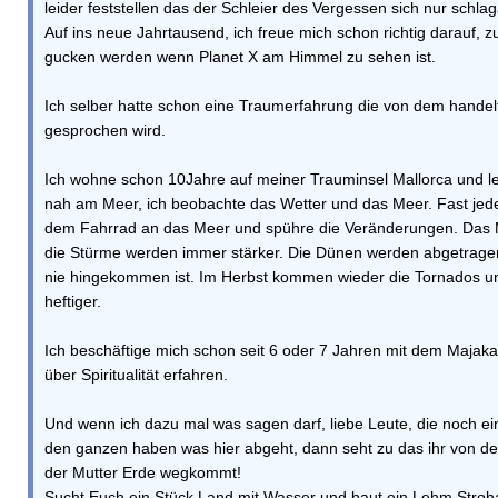
leider feststellen das der Schleier des Vergessen sich nur schlag
Auf ins neue Jahrtausend, ich freue mich schon richtig darauf, z
gucken werden wenn Planet X am Himmel zu sehen ist.
Ich selber hatte schon eine Traumerfahrung die von dem handel
gesprochen wird.
Ich wohne schon 10Jahre auf meiner Trauminsel Mallorca und leb
nah am Meer, ich beobachte das Wetter und das Meer. Fast jede
dem Fahrrad an das Meer und spühre die Veränderungen. Das Me
die Stürme werden immer stärker. Die Dünen werden abgetrage
nie hingekommen ist. Im Herbst kommen wieder die Tornados 
heftiger.
Ich beschäftige mich schon seit 6 oder 7 Jahren mit dem Majaka
über Spiritualität erfahren.
Und wenn ich dazu mal was sagen darf, liebe Leute, die noch ei
den ganzen haben was hier abgeht, dann seht zu das ihr von d
der Mutter Erde wegkommt!
Sucht Euch ein Stück Land mit Wasser und baut ein Lehm Stroh