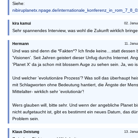
Siehe:
nibiruplanetx.npage.de/internationale_konferenz_in_rom_7_8
kira kamui
02. Janu
Sehr spannendes Interview, was wohl die Zukunft wirklich bring
Hermann
11. Janu
Und was sind denn die *Fakten*? Ich finde keine....statt desse
'Visionen'. Seit Jahren geistert dieser Unfug durchs Internet. Ang
'Planet X' da ja schon mit blossem Auge zu sehen sein. Ja, wo 
Und welcher 'evolutionäre Prozess'? Was soll das überhaupt hei
mit Schlagworten ohne Bedeutung hantiert, die Ängste der Men
Mittelalter- wirklich sehr 'evolutionär'!
Wers glauben will, bitte sehr. Und wenn der angebliche Planet 
nicht aufgetaucht ist, gibt es bestimmt ein neues Datum, das dürf
Problem sein.
Klaus Deistung
13. Janu