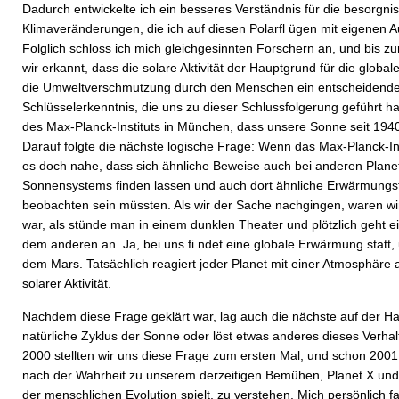
Dadurch entwickelte ich ein besseres Verständnis für die besorgn
Klimaveränderungen, die ich auf diesen Polarfl ügen mit eigenen 
Folglich schloss ich mich gleichgesinnten Forschern an, und bis z
wir erkannt, dass die solare Aktivität der Hauptgrund für die globa
die Umweltverschmutzung durch den Menschen ein entscheidender 
Schlüsselerkenntnis, die uns zu dieser Schlussfolgerung geführt h
des Max-Planck-Instituts in München, dass unsere Sonne seit 1940 
Darauf folgte die nächste logische Frage: Wenn das Max-Planck-Inst
es doch nahe, dass sich ähnliche Beweise auch bei anderen Plan
Sonnensystems finden lassen und auch dort ähnliche Erwärmung
beobachten sein müssten. Als wir der Sache nachgingen, waren wir v
war, als stünde man in einem dunklen Theater und plötzlich geht e
dem anderen an. Ja, bei uns fi ndet eine globale Erwärmung statt, 
dem Mars. Tatsächlich reagiert jeder Planet mit einer Atmosphäre 
solarer Aktivität.
Nachdem diese Frage geklärt war, lag auch die nächste auf der Han
natürliche Zyklus der Sonne oder löst etwas anderes dieses Verha
2000 stellten wir uns diese Frage zum ersten Mal, und schon 2001
nach der Wahrheit zu unserem derzeitigen Bemühen, Planet X und d
der menschlichen Evolution spielt, zu verstehen. Mich persönlich fa