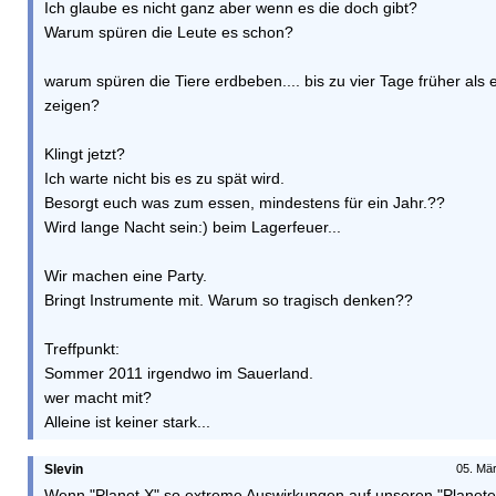
Ich glaube es nicht ganz aber wenn es die doch gibt?
Warum spüren die Leute es schon?
warum spüren die Tiere erdbeben.... bis zu vier Tage früher als
zeigen?
Klingt jetzt?
Ich warte nicht bis es zu spät wird.
Besorgt euch was zum essen, mindestens für ein Jahr.??
Wird lange Nacht sein:) beim Lagerfeuer...
Wir machen eine Party.
Bringt Instrumente mit. Warum so tragisch denken??
Treffpunkt:
Sommer 2011 irgendwo im Sauerland.
wer macht mit?
Alleine ist keiner stark...
Slevin
05. Mä
Wenn "Planet X" so extreme Auswirkungen auf unseren "Planeten 