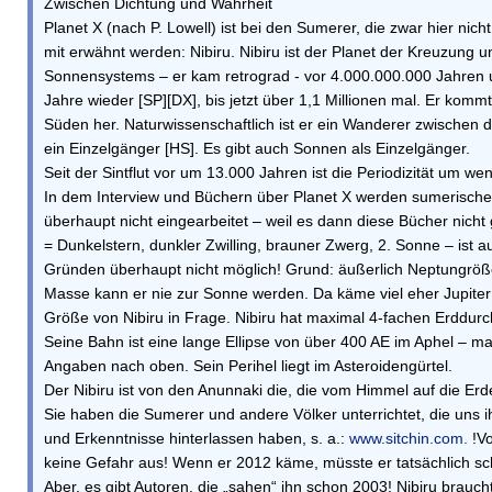
Zwischen Dichtung und Wahrheit
Planet X (nach P. Lowell) ist bei den Sumerer, die zwar hier nich
mit erwähnt werden: Nibiru. Nibiru ist der Planet der Kreuzung 
Sonnensystems – er kam retrograd - vor 4.000.000.000 Jahren
Jahre wieder [SP][DX], bis jetzt über 1,1 Millionen mal. Er kommt
Süden her. Naturwissenschaftlich ist er ein Wanderer zwischen
ein Einzelgänger [HS]. Es gibt auch Sonnen als Einzelgänger.
Seit der Sintflut vor um 13.000 Jahren ist die Periodizität um we
In dem Interview und Büchern über Planet X werden sumerische
überhaupt nicht eingearbeitet – weil es dann diese Bücher nicht
= Dunkelstern, dunkler Zwilling, brauner Zwerg, 2. Sonne – ist au
Gründen überhaupt nicht möglich! Grund: äußerlich Neptungröß
Masse kann er nie zur Sonne werden. Da käme viel eher Jupiter
Größe von Nibiru in Frage. Nibiru hat maximal 4-fachen Erddur
Seine Bahn ist eine lange Ellipse von über 400 AE im Aphel – ma
Angaben nach oben. Sein Perihel liegt im Asteroidengürtel.
Der Nibiru ist von den Anunnaki die, die vom Himmel auf die Er
Sie haben die Sumerer und andere Völker unterrichtet, die uns 
und Erkenntnisse hinterlassen haben, s. a.:
www.sitchin.com.
!Vo
keine Gefahr aus! Wenn er 2012 käme, müsste er tatsächlich sc
Aber, es gibt Autoren, die „sahen“ ihn schon 2003! Nibiru brauc