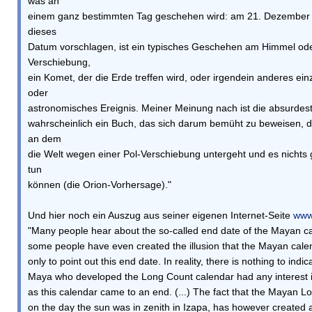
was an
einem ganz bestimmten Tag geschehen wird: am 21. Dezember 
dieses
Datum vorschlagen, ist ein typisches Geschehen am Himmel ode
Verschiebung,
ein Komet, der die Erde treffen wird, oder irgendein anderes ein
oder
astronomisches Ereignis. Meiner Meinung nach ist die absurdes
wahrscheinlich ein Buch, das sich darum bemüht zu beweisen, da
an dem
die Welt wegen einer Pol-Verschiebung untergeht und es nichts 
tun
können (die Orion-Vorhersage)."
Und hier noch ein Auszug aus seiner eigenen Internet-Seite
www
"Many people hear about the so-called end date of the Mayan c
some people have even created the illusion that the Mayan cal
only to point out this end date. In reality, there is nothing to indi
Maya who developed the Long Count calendar had any interest 
as this calendar came to an end. (...) The fact that the Mayan
on the day the sun was in zenith in Izapa, has however created a