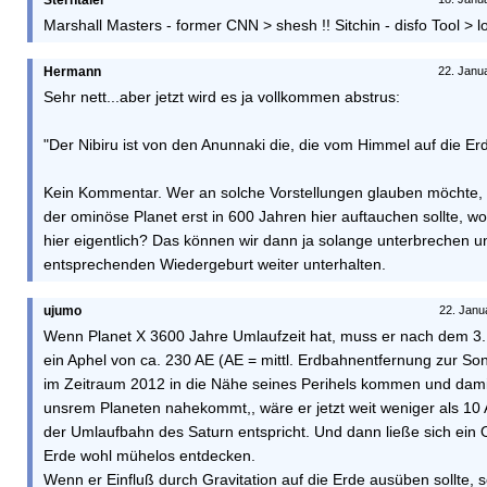
Sterntaler
Marshall Masters - former CNN > shesh !! Sitchin - disfo Tool > lo
Hermann
22. Janu
Sehr nett...aber jetzt wird es ja vollkommen abstrus:
"Der Nibiru ist von den Anunnaki die, die vom Himmel auf die E
Kein Kommentar. Wer an solche Vorstellungen glauben möchte, b
der ominöse Planet erst in 600 Jahren hier auftauchen sollte, wo
hier eigentlich? Das können wir dann ja solange unterbrechen 
entsprechenden Wiedergeburt weiter unterhalten.
ujumo
22. Janu
Wenn Planet X 3600 Jahre Umlaufzeit hat, muss er nach dem 3
ein Aphel von ca. 230 AE (AE = mittl. Erdbahnentfernung zur Son
im Zeitraum 2012 in die Nähe seines Perihels kommen und damit
unsrem Planeten nahekommt,, wäre er jetzt weit weniger als 10 
der Umlaufbahn des Saturn entspricht. Und dann ließe sich ein O
Erde wohl mühelos entdecken.
Wenn er Einfluß durch Gravitation auf die Erde ausüben sollte, 