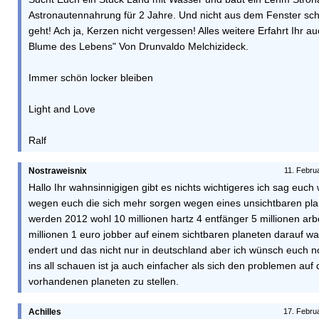
Astronautennahrung für 2 Jahre. Und nicht aus dem Fenster s
geht! Ach ja, Kerzen nicht vergessen! Alles weitere Erfahrt Ihr a
Blume des Lebens" Von Drunvaldo Melchizideck.
Immer schön locker bleiben
Light and Love
Ralf
Nostraweisnix
11. Febru
Hallo Ihr wahnsinnigigen gibt es nichts wichtigeres ich sag euch
wegen euch die sich mehr sorgen wegen eines unsichtbaren p
werden 2012 wohl 10 millionen hartz 4 entfänger 5 millionen arb
millionen 1 euro jobber auf einem sichtbaren planeten darauf wa
endert und das nicht nur in deutschland aber ich wünsch euch n
ins all schauen ist ja auch einfacher als sich den problemen au
vorhandenen planeten zu stellen.
Achilles
17. Febru