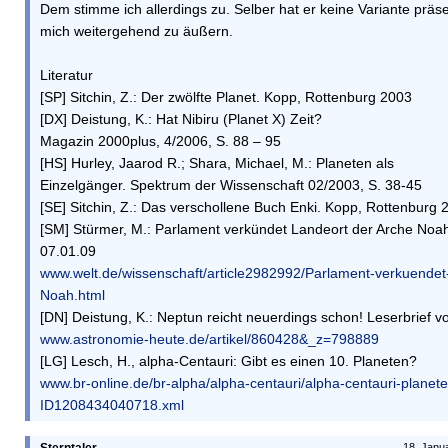
Dem stimme ich allerdings zu. Selber hat er keine Variante präsent
mich weitergehend zu äußern.
Literatur
[SP] Sitchin, Z.: Der zwölfte Planet. Kopp, Rottenburg 2003
[DX] Deistung, K.: Hat Nibiru (Planet X) Zeit?
Magazin 2000plus, 4/2006, S. 88 – 95
[HS] Hurley, Jaarod R.; Shara, Michael, M.: Planeten als
Einzelgänger. Spektrum der Wissenschaft 02/2003, S. 38-45
[SE] Sitchin, Z.: Das verschollene Buch Enki. Kopp, Rottenburg 
[SM] Stürmer, M.: Parlament verkündet Landeort der Arche Noa
07.01.09
www.welt.de/wissenschaft/article2982992/Parlament-verkuendet
Noah.html
[DN] Deistung, K.: Neptun reicht neuerdings schon! Leserbrief 
www.astronomie-heute.de/artikel/860428&_z=798889
[LG] Lesch, H., alpha-Centauri: Gibt es einen 10. Planeten?
www.br-online.de/br-alpha/alpha-centauri/alpha-centauri-planet
ID1208434040718.xml
18. Janu