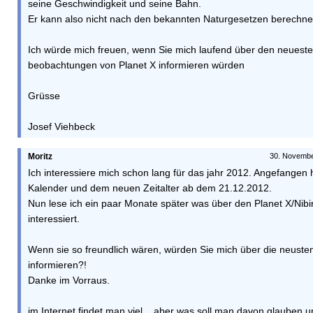
seine Geschwindigkeit und seine Bahn.
Er kann also nicht nach den bekannten Naturgesetzen berechne
Ich würde mich freuen, wenn Sie mich laufend über den neuest
beobachtungen von Planet X informieren würden
Grüsse
Josef Viehbeck
Moritz
30. Novembe
Ich interessiere mich schon lang für das jahr 2012. Angefangen
Kalender und dem neuen Zeitalter ab dem 21.12.2012.
Nun lese ich ein paar Monate später was über den Planet X/Nibi
interessiert.
Wenn sie so freundlich wären, würden Sie mich über die neuste
informieren?!
Danke im Vorraus.
im Internet findet man viel....aber was soll man davon glauben u