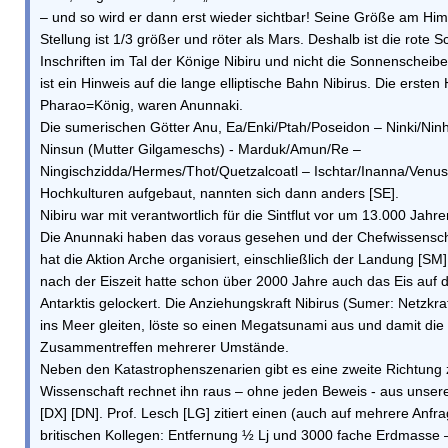
– und so wird er dann erst wieder sichtbar! Seine Größe am Him
Stellung ist 1/3 größer und röter als Mars. Deshalb ist die rote S
Inschriften im Tal der Könige Nibiru und nicht die Sonnenscheib
ist ein Hinweis auf die lange elliptische Bahn Nibirus. Die ersten
Pharao=König, waren Anunnaki.
Die sumerischen Götter Anu, Ea/Enki/Ptah/Poseidon – Ninki/Ninh
Ninsun (Mutter Gilgameschs) - Marduk/Amun/Re –
Ningischzidda/Hermes/Thot/Quetzalcoatl – Ischtar/Inanna/Venus
Hochkulturen aufgebaut, nannten sich dann anders [SE].
Nibiru war mit verantwortlich für die Sintflut vor um 13.000 Jahre
Die Anunnaki haben das voraus gesehen und der Chefwissenscha
hat die Aktion Arche organisiert, einschließlich der Landung [SM
nach der Eiszeit hatte schon über 2000 Jahre auch das Eis auf 
Antarktis gelockert. Die Anziehungskraft Nibirus (Sumer: Netzkra
ins Meer gleiten, löste so einen Megatsunami aus und damit die S
Zusammentreffen mehrerer Umstände.
Neben den Katastrophenszenarien gibt es eine zweite Richtung 
Wissenschaft rechnet ihn raus – ohne jeden Beweis - aus uns
[DX] [DN]. Prof. Lesch [LG] zitiert einen (auch auf mehrere Anf
britischen Kollegen: Entfernung ½ Lj und 3000 fache Erdmasse –