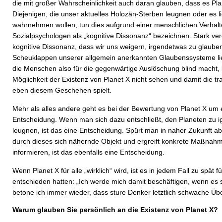
die mit großer Wahrscheinlichkeit auch daran glauben, dass es Plane
Diejenigen, die unser aktuelles Holozän-Sterben leugnen oder es li
wahrnehmen wollen, tun dies aufgrund einer menschlichen Verhalt
Sozialpsychologen als „kognitive Dissonanz“ bezeichnen. Stark ver
kognitive Dissonanz, dass wir uns weigern, irgendetwas zu glaube
Scheuklappen unserer allgemein anerkannten Glaubenssysteme li
die Menschen also für die gegenwärtige Auslöschung blind macht, l
Möglichkeit der Existenz von Planet X nicht sehen und damit die tra
eben diesem Geschehen spielt.
Mehr als alles andere geht es bei der Bewertung von Planet X um 
Entscheidung. Wenn man sich dazu entschließt, den Planeten zu i
leugnen, ist das eine Entscheidung. Spürt man in naher Zukunft 
durch dieses sich nähernde Objekt und ergreift konkrete Maßnahm
informieren, ist das ebenfalls eine Entscheidung.
Wenn Planet X für alle „wirklich“ wird, ist es in jedem Fall zu spät fü
entschieden hatten: „Ich werde mich damit beschäftigen, wenn es s
betone ich immer wieder, dass sture Denker letztlich schwache Üb
Warum glauben Sie persönlich an die Existenz von Planet X?