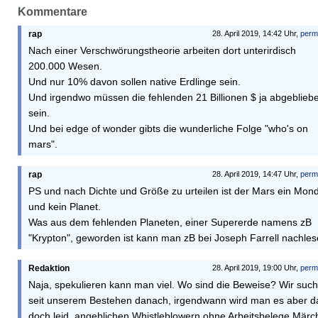
Kommentare
rap
28. April 2019, 14:42 Uhr,
perm
Nach einer Verschwörungstheorie arbeiten dort unterirdisch
200.000 Wesen.
Und nur 10% davon sollen native Erdlinge sein.
Und irgendwo müssen die fehlenden 21 Billionen $ ja abgeblieb
sein.
Und bei edge of wonder gibts die wunderliche Folge "who's on
mars".
rap
28. April 2019, 14:47 Uhr,
perm
PS und nach Dichte und Größe zu urteilen ist der Mars ein Mond
und kein Planet.
Was aus dem fehlenden Planeten, einer Supererde namens zB
"Krypton", geworden ist kann man zB bei Joseph Farrell nachles
Redaktion
28. April 2019, 19:00 Uhr,
perm
Naja, spekulieren kann man viel. Wo sind die Beweise? Wir suc
seit unserem Bestehen danach, irgendwann wird man es aber 
doch leid, angeblichen Whistleblowern ohne Arbeitsbelege Märc