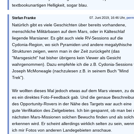
textbookunartigen Helligkeit, sogar blau.
Stefan Franke
07. Juni 2019, 16:46 Uhr,
perm
Natürlich gibt es viele Geschichten über bereits vorhandene,
menschliche Militärbasen auf dem Mars, oder in Kälteschlaf
liegende Marsianer. Es gibt auch viele RV-Sessions auf die
Cydonia-Region, wo sich Pyramiden und andere megalythische
Strukturen zeigen, wenn man in der Zeit zurückgeht (das
"Marsgesicht" hat bisher übrigens kein Viewer als Gesicht
wahrgenommen). Dazu empfehle ich die z.B. Cydonia-Sessions
Joseph McMoneagle (nachzulesen z.B. in seinem Buch "Mind
Trek").
Wir wollten dieses Mal jedoch etwas auf dem Mars viewen, zu 
es ein direktes Foto-Feedback gab. Und die genaue Beschreibu
des Opportunity-Rovers in der Nähe des Targets war auch eine
gute Verifikation des Zielgebietes. Ich bin gespannt, ob man bei
nächsten Mars-Missionen solchen Bewuchs finden und als solc
erkennen wird. Er scheint allerdings wirklich selten zu sein, wen
ich mir Fotos von anderen Landegebieten anschaue.