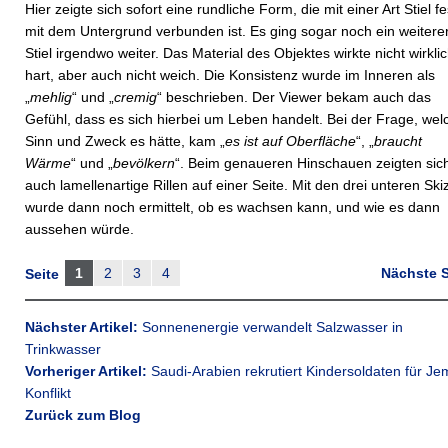
Hier zeigte sich sofort eine rundliche Form, die mit einer Art Stiel fe
mit dem Untergrund verbunden ist. Es ging sogar noch ein weitere
Stiel irgendwo weiter. Das Material des Objektes wirkte nicht wirkli
hart, aber auch nicht weich. Die Konsistenz wurde im Inneren als
„
mehlig
“ und „
cremig
“ beschrieben. Der Viewer bekam auch das
Gefühl, dass es sich hierbei um Leben handelt. Bei der Frage, wel
Sinn und Zweck es hätte, kam „
es ist auf Oberfläche
“, „
braucht
Wärme
“ und „
bevölkern
“. Beim genaueren Hinschauen zeigten sic
auch lamellenartige Rillen auf einer Seite. Mit den drei unteren Sk
wurde dann noch ermittelt, ob es wachsen kann, und wie es dann
aussehen würde.
1
2
3
4
Nächste S
Seite
Nächster Artikel:
Sonnenenergie verwandelt Salzwasser in
Trinkwasser
Vorheriger Artikel:
Saudi-Arabien rekrutiert Kindersoldaten für J
Konflikt
Zurück zum Blog