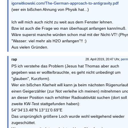
igorwitkowski.com/The-German-approach-to-antigravity.pdf
(wer ein bißchen Ahnung von Physik hat...)
Ich will mich auch nicht zu weit aus dem Fenster lehnen.
Bzw ist auch die Frage wo man überhaupt anfangen kann/muß.
Wäre superst manche würden schon mal mit der Nicht-VT! (Phys
"Wasser: viel mehr als H2O anfangen"!! :)
Aus vielen Gründen.
rap
28. April 2019, 20:47 Uhr,
perm
PS ich verstehe das Problem (Jesus hat Thomas aber auch
gegeben was er wollte/brauchte, es geht nicht unbedingt um
"glauben", Kurzform).
Wer ein bißchen Klarheit will kann ja beim nächsten Rügenurlau
einen Geigerzähler (zur Not verleihe ich meinen) mitnehmen un
an dieser Position nach erhöhter Radioaktivität suchen (dort soll
zweite KW-Test stattgefunden haben):
54°34'13.48"N 13°11'0.69"E
Das ursprünglich größere Loch wurde wohl weitgehend wieder
zugeschüttet.