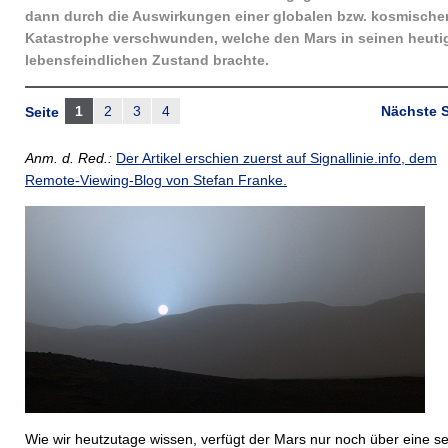
dann durch die Auswirkungen einer globalen bzw. kosmische
Katastrophe verschwunden, welche den Mars in seinen heuti
lebensfeindlichen Zustand brachte.
1
2
3
4
Nächste S
Seite
Anm. d. Red.:
Der Artikel erschien zuerst auf Signallinie.info, dem
Remote-Viewing-Blog von Stefan Franke.
Wie wir heutzutage wissen, verfügt der Mars nur noch über eine s