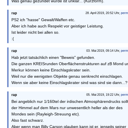
Was genau gezündet wurde ist unklar... (Kurzform).
rap
28. April 2019, 20:52 Uhr,
perm
PS2 ich "hasse" Gewalt/Waffen etc.
Aber ich habe auch Respekt vor geistiger Leistung.
Ist leider nicht bei allen so.
:(
rap
03. Mai 2019, 09:14 Uhr,
perm
Hab jetzt tatsächlich einen "Beweis" gefunden.
Die ganzen KREISrunden Oberflächenstrukturen auf zB Mond u
Merkur können keine Einschlagskrater sein.
Weil nur die wenigsten Objekte genau senkrecht einschlagen.
Wenn sie aber keine Einschlagskrater sind was sind sie dann...?
rap
05. Mai 2019, 19:22 Uhr,
perm
Bei angeblich nur 1/160tel der irdischen Atmosphärendrucks soll
der Himmel auf dem Mars nur unwesentlich heller als der des
Mondes sein (Rayleigh-Streuung etc).
Also fast schwarz.
Aber wenn man Billy Carson glauben kann ist er, jenseits seiner