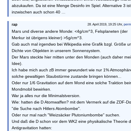
abzukaufen. Da ist eine Menge Desinfo im Spiel. Alternative 3 ist
inzwischen auch schon 40 …
rap
28. April 2019, 19:25 Uhr,
perm
Mars und diverse andere Monde: <4g/cm^3, Felsplaneten (der
Merkur ist übrigens kleiner) >5g/cm^3.
Gab auch mal irgendwo bei Wikipedia eine Grafik bzgl. Größe u
Dichte von Objekten in unserem Sonnensystem.
Der Mars steckte hier mitten unter den Monden (auch daher me
Idee).
Ich habe mich auch zB immer gewundert wie nur 1% Atmosphär
solche gewaltigen Staubstürme zustande bringen können...
Oder nur 1/6 Gravitation auf dem Mond eine solche Traktion be
Mondmobil bewirken.
War ja alles nur die Minimalstversion.
Wie: hatten die D Atomwaffen? mit dem Vermerk auf die ZDF-D
"die Suche nach Hitlers Atombombe".
Oder nur mal nach "Weizsäcker Plutoniumbombe" suchen.
Und daß die D schon vor dem WK2 eine physikalische Theorie d
Antigravitation hatten: