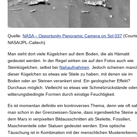
Quelle:
NASA – Opportunity Panoramic Camera on Sol 037
(Court
NASA/JPL-Caltech)
Man sieht dort viele Kügelchen auf dem Boden, die als Hämatit
gedeutet werden. In der Regel wirken sie auf den Fotos auch wie
Steinkügelchen, selbst bei
Nahaufnahmen
. Jedoch scheinen manc
dieser Kügelchen so etwas wie Stiele zu haben, mit denen sie im
Boden oder an Steinen verankert sind. Ein geologischer Effekt?
Durchaus möglich. Vielleicht so etwas wie Schmelzrückstände ode
witterungsbedingte Formen durch einstige Feuchtigkeit.
Es ist momentan definitiv ein kontroverses Thema, denn wie oft sa
man schon in der Grenzwissen-Szene, dass irgendwelche Steine a
dem Mars in verpixelten Bildausschnitten als Skelette, Fossilien,
Maschinenteile oder Statuen gedeutet werden. Eine optische
Täuschung ist in Kombination mit der menschlichen Mustererkenn