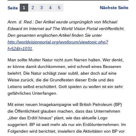
1
2
3
4
5
Nächste Seite
Seite
Anm. d. Red.: Der Artikel wurde ursprünglich von Michael
Edward im Internet auf The World Vision Portal veröffentlicht.
Den gesamten englischen Artikel finden Sie unter
http://worldvisionportal.org/wvpforum/viewtopic.php?
f=52&t=1031
.
Man sollte Mutter Natur nicht zum Narren halten. Wer denkt,
er könne damit durchkommen, wird schnell eines Besseren
belehrt. Die Natur schlägt zwar subtil, aber doch auf eine
Weise zurück, die die Grundfesten dieser Erde und des
Lebens selbst erschüttert. Gott spielen zu wollen ist ein sehr
gefährliches Unterfangen.
Mit einer neuen Imagekampagne will British Petroleum (BP)
die Öffentlichkeit glauben machen, dass das Unternehmen
„über das Erdöl hinaus“ plant, wie das aktuelle Logo
suggeriert. BP ist weit mehr als nur ein Erdölunternehmen. Im
Folgenden wird berichtet, inwiefern die Aktivitäten von BP vor