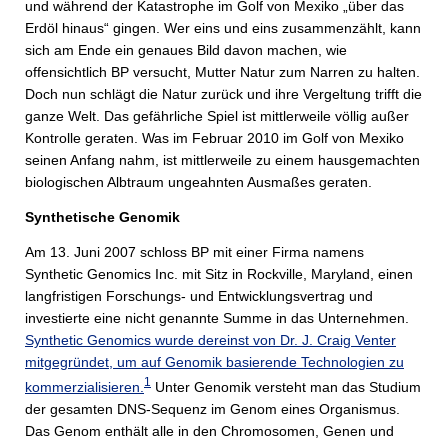
und während der Katastrophe im Golf von Mexiko „über das
Erdöl hinaus“ gingen. Wer eins und eins zusammenzählt, kann
sich am Ende ein genaues Bild davon machen, wie
offensichtlich BP versucht, Mutter Natur zum Narren zu halten.
Doch nun schlägt die Natur zurück und ihre Vergeltung trifft die
ganze Welt. Das gefährliche Spiel ist mittlerweile völlig außer
Kontrolle geraten. Was im Februar 2010 im Golf von Mexiko
seinen Anfang nahm, ist mittlerweile zu einem hausgemachten
biologischen Albtraum ungeahnten Ausmaßes geraten.
Synthetische Genomik
Am 13. Juni 2007 schloss BP mit einer Firma namens
Synthetic Genomics Inc. mit Sitz in Rockville, Maryland, einen
langfristigen Forschungs- und Entwicklungsvertrag und
investierte eine nicht genannte Summe in das Unternehmen.
Synthetic Genomics wurde dereinst von Dr. J. Craig Venter
mitgegründet, um auf Genomik basierende Technologien zu
1
kommerzialisieren.
Unter Genomik versteht man das Studium
der gesamten DNS-Sequenz im Genom eines Organismus.
Das Genom enthält alle in den Chromosomen, Genen und