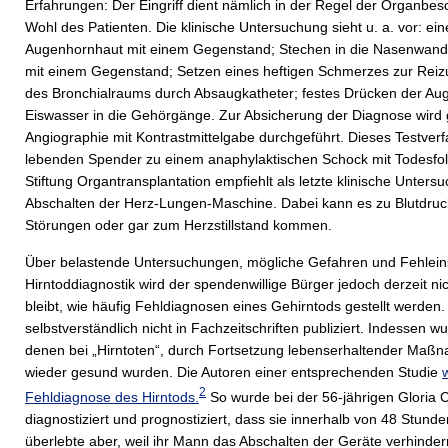
Erfahrungen: Der Eingriff dient nämlich in der Regel der Organbes
Wohl des Patienten. Die klinische Untersuchung sieht u. a. vor: ei
Augenhornhaut mit einem Gegenstand; Stechen in die Nasenwan
mit einem Gegenstand; Setzen eines heftigen Schmerzes zur Reiz
des Bronchialraums durch Absaugkatheter; festes Drücken der Au
Eiswasser in die Gehörgänge. Zur Absicherung der Diagnose wird g
Angiographie mit Kontrastmittelgabe durchgeführt. Dieses Testve
lebenden Spender zu einem anaphylaktischen Schock mit Todesfol
Stiftung Organtransplantation empfiehlt als letzte klinische Unter
Abschalten der Herz-Lungen-Maschine. Dabei kann es zu Blutdruc
Störungen oder gar zum Herzstillstand kommen.
Über belastende Untersuchungen, mögliche Gefahren und Fehlein
Hirntoddiagnostik wird der spendenwillige Bürger jedoch derzeit ni
bleibt, wie häufig Fehldiagnosen eines Gehirntods gestellt werden.
selbstverständlich nicht in Fachzeitschriften publiziert. Indessen w
denen bei „Hirntoten“, durch Fortsetzung lebenserhaltender Maß
wieder gesund wurden. Die Autoren einer entsprechenden Studie
2
Fehldiagnose des Hirntods.
So wurde bei der 56-jährigen Gloria C
diagnostiziert und prognostiziert, dass sie innerhalb von 48 Stund
überlebte aber, weil ihr Mann das Abschalten der Geräte verhinder