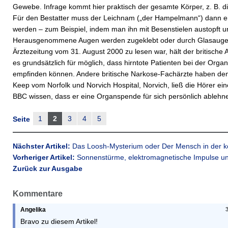
Gewebe. Infrage kommt hier praktisch der gesamte Körper, z. B. 
Für den Bestatter muss der Leichnam („der Hampelmann“) dann erst
werden – zum Beispiel, indem man ihn mit Besenstielen austopft u
Herausgenommene Augen werden zugeklebt oder durch Glasaugen 
Ärztezeitung vom 31. August 2000 zu lesen war, hält der britische 
es grundsätzlich für möglich, dass hirntote Patienten bei der O
empfinden können. Andere britische Narkose-Fachärzte haben dem
Keep vom Norfolk und Norvich Hospital, Norvich, ließ die Hörer e
BBC wissen, dass er eine Organspende für sich persönlich ablehne.
1
2
3
4
5
Seite
Nächster Artikel:
Das Loosh-Mysterium oder Der Mensch in der 
Vorheriger Artikel:
Sonnenstürme, elektromagnetische Impulse un
Zurück zur Ausgabe
Kommentare
Angelika
Bravo zu diesem Artikel!