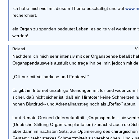
ich habe mich viel mit diesem Thema beschäftigt und auf
www.me
recherchiert.
ein Organ zu spenden bedeutet Leben. es sollte viel weniger m
werden!
Roland
30
Nachdem ich mich sehr intensiv mit der Organspende befaßt ha
Organspendausweis ausfüllt und trage ihn bei mir, jedoch mit d
„Gilt nur mit Vollnarkose und Fentanyl.“
Es gibt im Internet unzählige Meinungen mit für und wider zum Hi
sicher, daß nicht sicher ist, daß ein Hirntoter keine Schmerzen 
hohen Blutdruck- und Adrenalinanstieg noch als „Reflex“ abtun.
Laut Renate Greinert (Internetauftritt: „Organspende – nie wiede
(Deutsche Stiftung Organtransplantation) zunächst auch die Schm
aber dann im nächsten Satz, zur Optimierung des chirurgischen 
Fentanyl (sehr starkes Schmerzmittel) zu verabreichen. Und - na