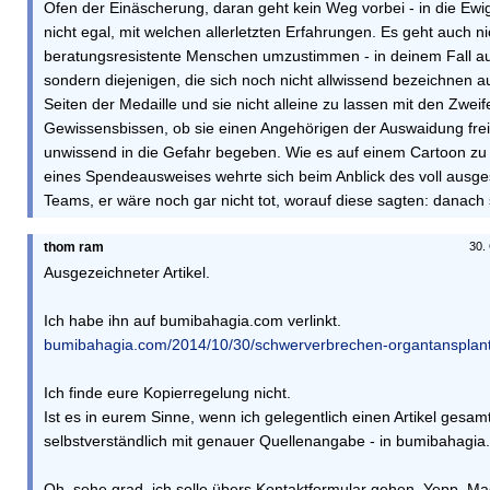
Ofen der Einäscherung, daran geht kein Weg vorbei - in die Ewi
nicht egal, mit welchen allerletzten Erfahrungen. Es geht auch n
beratungsresistente Menschen umzustimmen - in deinem Fall a
sondern diejenigen, die sich noch nicht allwissend bezeichnen a
Seiten der Medaille und sie nicht alleine zu lassen mit den Zwe
Gewissensbissen, ob sie einen Angehörigen der Auswaidung fre
unwissend in die Gefahr begeben. Wie es auf einem Cartoon zu
eines Spendeausweises wehrte sich beim Anblick des voll ausges
Teams, er wäre noch gar nicht tot, worauf diese sagten: danach
thom ram
30.
Ausgezeichneter Artikel.
Ich habe ihn auf bumibahagia.com verlinkt.
bumibahagia.com/2014/10/30/schwerverbrechen-organtansplant
Ich finde eure Kopierregelung nicht.
Ist es in eurem Sinne, wenn ich gelegentlich einen Artikel gesam
selbstverständlich mit genauer Quellenangabe - in bumibahagia.
Oh, sehe grad, ich solle übers Kontaktformular gehen. Yepp. Ma