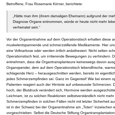
Betroffene, Frau Rosemarie Körner, berichtete:
„Hätte man ihm (ihrem damaligen Ehemann) aufgrund der meh
Diagnose Organe entnommen, würde er heute nicht mehr leben,
verheiratet sein.“
Vor der Organentnahme auf dem Operationstisch erhalten diese an
muskelentspannende und schmerzstillende Medikamente. Hier un
eine Vollnarkose oder werden örtlich anästhesiert. Nicht selten sc
Operationstisch fest, um irritierende Bewegungen zu verhindern. 
entnehmen, dass die Organtransplanteure keineswegs davon ausg
Organspender, dem auf dem Operationstisch lebendfrische, warm
schlagende Herz – herausgeschnitten werden, bereits im eigentlic
jedes Schmerzempfinden sei. Ganz im Gegenteil! Wie bei einem op
Patienten reagiert auch der Hirntote auf unbewusste Schmerzen: D
hoch, der Blutdruck verändert sich, Hormone werden ausgeschüttet. 
Leichnam, ist zu solchen Reaktionen selbstverständlich nicht mehr 
Schmerzempfinden in solchen Fällen nicht mit letzter Sicherheit 
ist in der Schweiz bei der Organentnahme am „Toten“ inzwischen e
vorgeschrieben. Selbst die Deutsche Stiftung Organtransplantation