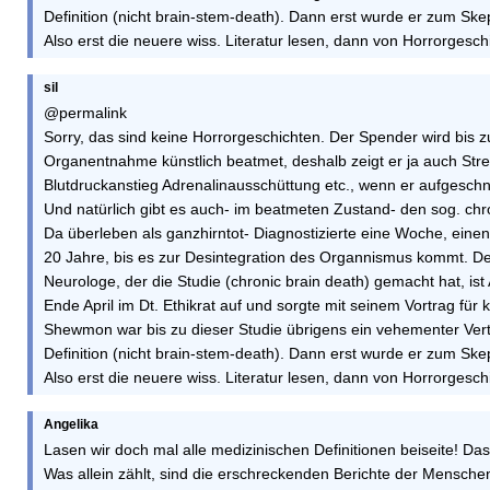
Definition (nicht brain-stem-death). Dann erst wurde er zum Skep
Also erst die neuere wiss. Literatur lesen, dann von Horrorgesc
sil
@permalink
Sorry, das sind keine Horrorgeschichten. Der Spender wird bis
Organentnahme künstlich beatmet, deshalb zeigt er ja auch St
Blutdruckanstieg Adrenalinausschüttung etc., wenn er aufgeschni
Und natürlich gibt es auch- im beatmeten Zustand- den sog. chr
Da überleben als ganzhirntot- Diagnostizierte eine Woche, einen
20 Jahre, bis es zur Desintegration des Organnismus kommt. D
Neurologe, der die Studie (chronic brain death) gemacht hat, ist
Ende April im Dt. Ethikrat auf und sorgte mit seinem Vortrag für
Shewmon war bis zu dieser Studie übrigens ein vehementer Vert
Definition (nicht brain-stem-death). Dann erst wurde er zum Skep
Also erst die neuere wiss. Literatur lesen, dann von Horrorgesc
Angelika
Lasen wir doch mal alle medizinischen Definitionen beiseite! Das
Was allein zählt, sind die erschreckenden Berichte der Mensche