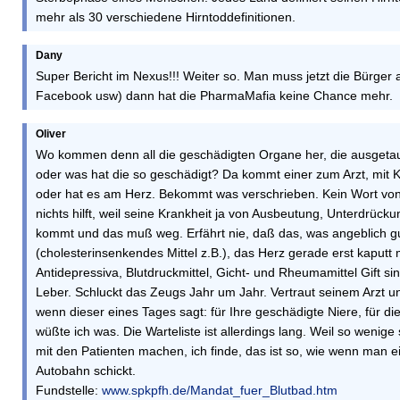
mehr als 30 verschiedene Hirntoddefinitionen.
Dany
Super Bericht im Nexus!!! Weiter so. Man muss jetzt die Bürger a
Facebook usw) dann hat die PharmaMafia keine Chance mehr.
Oliver
Wo kommen denn all die geschädigten Organe her, die ausgeta
oder was hat die so geschädigt? Da kommt einer zum Arzt, mi
oder hat es am Herz. Bekommt was verschrieben. Kein Wort von
nichts hilft, weil seine Krankheit ja von Ausbeutung, Unterdrüc
kommt und das muß weg. Erfährt nie, daß das, was angeblich gu
(cholesterinsenkendes Mittel z.B.), das Herz gerade erst kaputt 
Antidepressiva, Blutdruckmittel, Gicht- und Rheumamittel Gift sin
Leber. Schluckt das Zeugs Jahr um Jahr. Vertraut seinem Arzt u
wenn dieser eines Tages sagt: für Ihre geschädigte Niere, für di
wüßte ich was. Die Warteliste ist allerdings lang. Weil so wenig
mit den Patienten machen, ich finde, das ist so, wie wenn man ei
Autobahn schickt.
Fundstelle:
www.spkpfh.de/Mandat_fuer_Blutbad.htm