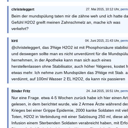
christeleggert
27. Mai 2015, 10:12 Uhr,
perm
Beim der mundspülung taten mir die zähne weh und ich hatte d
Gefühl H2O2 greift meinen Zahnschmelz an, mache ich was
verkehrt?
kirti
04. Juni 2015, 21:43 Uhr,
perm
@christeleggert, das 3%ige H2O2 ist mit Phosphorsäure stabilisi
und deswegen sollte man es nicht unverdünnt für die Mundspül
hernehmen, in der Apotheke kann man sich auch eines
herstellenlassen ohne Stabilisator, auch höher %tigeres, kostet h
etwas mehr. Ich nehme zum Mundspülen das 3%tige mit Stab. a
verdünnt, auf 100ml Wasser 2 EL H2O2, da kann nix passieren
Binder Fritz
24. Juli 2015, 16:51 Uhr,
perm
Nur eine Frage. etwa 4-5 Wochen zurück habe ich hier einen Art
gelesen, in dem berichtet wurde, wie 2 Armee Ärzte während de
Krieges bei einer Grippe Epidemie, 2000 kanke Soldaten mit vie
Toten, H2O2 in Verbindung mit einer Salzösung 250 ml, diese al
Infusion einem Sterbenden Soldaten verabreicht haben, mit Erfo