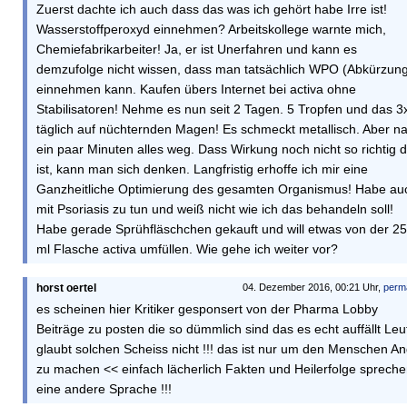
Zuerst dachte ich auch dass das was ich gehört habe Irre ist!
Wasserstoffperoxyd einnehmen? Arbeitskollege warnte mich,
Chemiefabrikarbeiter! Ja, er ist Unerfahren und kann es
demzufolge nicht wissen, dass man tatsächlich WPO (Abkürzun
einnehmen kann. Kaufen übers Internet bei activa ohne
Stabilisatoren! Nehme es nun seit 2 Tagen. 5 Tropfen und das 3
täglich auf nüchternden Magen! Es schmeckt metallisch. Aber n
ein paar Minuten alles weg. Dass Wirkung noch nicht so richtig 
ist, kann man sich denken. Langfristig erhoffe ich mir eine
Ganzheitliche Optimierung des gesamten Organismus! Habe au
mit Psoriasis zu tun und weiß nicht wie ich das behandeln soll!
Habe gerade Sprühfläschchen gekauft und will etwas von der 2
ml Flasche activa umfüllen. Wie gehe ich weiter vor?
horst oertel
04. Dezember 2016, 00:21 Uhr,
perm
es scheinen hier Kritiker gesponsert von der Pharma Lobby
Beiträge zu posten die so dümmlich sind das es echt auffällt Leu
glaubt solchen Scheiss nicht !!! das ist nur um den Menschen An
zu machen << einfach lächerlich Fakten und Heilerfolge sprech
eine andere Sprache !!!