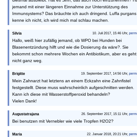
diesmal ausbleibt. Hat es Sinn, das auch noch einzunehmen? H
jemand mit einer längeren Einnahme zur Unterstützung des
Immunsystems? Das bräuchte ich auch dringend. Luffa purgans
kenne ich nicht, ich wird mich mal schlau machen.
Silvia
10. Juli 2017, 15:46 Uhr,
perm
Hallo, weiß hier zufällig jemand, ob WPO bei Hunden bei
Blasenentzündung hilft und wie die Dosierung da wäre?. Sie
bekommt schon mehrere Wochen ein Antibiotikum, aber es geht
nicht ganz weg.
Brigitte
19. September 2017, 14:56 Uhr,
perm
Mein Zahnarzt hat letztens an einem Eckzahn eine Zahnfistel
festgestellt. Diese muss wahrscheinlich aufgeschnitten werden.
Kann ich diese mit Wasserstoffperoxid behandeln?
Vielen Dank!
Augustatrajana
26. September 2017, 15:11 Uhr,
perm
Bei benutzen mit Vernebler wie viele Tropfen H2O2?
Maria
22. Januar 2018, 20:21 Uhr,
perm