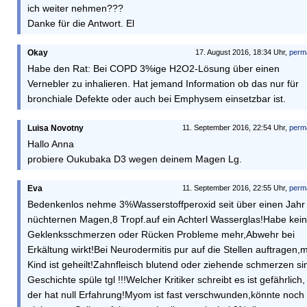
ich weiter nehmen???
Danke für die Antwort. El
Okay
17. August 2016, 18:34 Uhr,
perm
Habe den Rat: Bei COPD 3%ige H2O2-Lösung über einen
Vernebler zu inhalieren. Hat jemand Information ob das nur für
bronchiale Defekte oder auch bei Emphysem einsetzbar ist.
Luisa Novotny
11. September 2016, 22:54 Uhr,
perm
Hallo Anna
probiere Oukubaka D3 wegen deinem Magen Lg.
Eva
11. September 2016, 22:55 Uhr,
perm
Bedenkenlos nehme 3%Wasserstoffperoxid seit über einen Jahr
nüchternen Magen,8 Tropf.auf ein Achterl Wasserglas!Habe kei
Geklenksschmerzen oder Rücken Probleme mehr,Abwehr bei
Erkältung wirkt!Bei Neurodermitis pur auf die Stellen auftragen,
Kind ist geheilt!Zahnfleisch blutend oder ziehende schmerzen si
Geschichte spüle tgl !!!Welcher Kritiker schreibt es ist gefährlich,
der hat null Erfahrung!Myom ist fast verschwunden,könnte noch