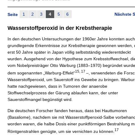
1
2
3
4
5
6
Nächste S
Seite
Wasserstoffperoxid in der Krebstherapie
In den deutschen Untersuchungen der 1960er Jahre konnten auch
grundlegende Erkenntnisse zur Krebstherapie gewonnen werden, 
erst 50 Jahre später in Japan völlig selbstständig wiederentdeckt
wurden. Ausgehend von der Hypothese zum Krebsstoffwechsel, di
vom Nobelpreisträger Otto Warburg (1883–1970) begründet wurde
15, 17
dem sogenannten „Warburg-Effekt“
–, verwendeten die Forsc
Wasserstoffperoxid, um Sauerstoff ins Gewebe zu bringen. Warbu
hatte nachgewiesen, dass in Tumoren der anaerobe
Stoffwechselprozess der Gärung ablaufen kann, der unter
Sauerstoffmangel begünstigt wird.
Die deutschen Forscher fanden heraus, dass bei Hauttumoren
(Basaliome), nachdem sie mit Wasserstoffperoxid-Salbe vorbehand
worden waren, die halbe Dosis einer punktförmigen Bestrahlung mi
17
Röntgenstrahlen genügte, um sie vernichten zu können.