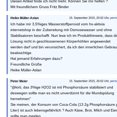
Diesen Artikel finde ich nicht mehr. Können Sie mir helfen ?
Mit freundlichem Gruss Fritz Binder
Heike Müller-Aslan
15. September 2015, 20:02 Uhr,
perm
Ich habe mir 3,5%iges Wasserstoffperoxid vom hs-aktivia
internetshop in der Zubereitung mit Osmosewasser und ohne
Stabilisatoren beschafft. Nun lese ich im Produkthinweis, dass d
Lösung nicht in geschlossenenen Körperhöhlen angewendet
werden darf und bin verunsichert, da ich den innerlichen Gebra
beabsichtige.
Hat jemand Erfahrungen dazu?
Freundliche Grüße
Heike Müller-Aslan
Peter Meier
15. September 2015, 20:02 Uhr,
perm
"@kirti, das 3%ige H2O2 ist mit Phosphorsäure stabilisiert und
deswegen sollte man es nicht unverdünnt für die Mundspülung
hernehmen"
Sie meinen, der Konsum von Coca-Cola (13.2g Phosphorsäure 
Liter) ist auch lebensgefährlich ? Auch Käse, Brot, Milch und Eie
sollte man meiden.