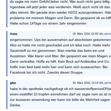
da sagte mir mein Gefühl,lieber nicht. War auch nicht ganz billig.
Irgendwie will jetzt jeder was verdienen. Weiß auch nicht ob das
alles stimmt. Bin gerade dran wieder H2O2 auszuprobieren. Ha
probleme mit meinem Magen und Darm. Bin gespannt ob es hilft
Hatte schon 14Tage vor einem Jahr eingenomen
Anna
18. März 2016, 01:03 Uhr,
perm
eingenommen. Ups bin ausversehen auf abschicken gekommen
Also es hatte mir nicht geschadet und ich lebe noch. Hatte mehr
Sauerstoff zu mir genommen. Man merkte das beim ein und
Ausatmen. War klarer und fitter. Bin gespannt wie mein Magen 
Darm verkraftet. Hoffe es hilft. Kein Bock auf Antibiotika und Co. 
hoffe man liest bald mehr hier und kann sich austauschen. Bei
Facebook bin ich nicht. Zwecks dieser Gruppe.
gitte
30. März 2016, 14:14 Uhr,
perm
habe in der apotheke nachgefragt ob ich wasserstoffperoxid3%a
einen esslöffel 10 tropfen einnehmen darf sie sagte nein es ist n
zur äusseren anwendung wer kann mir bitte die Wahrheit sagen
Danke.