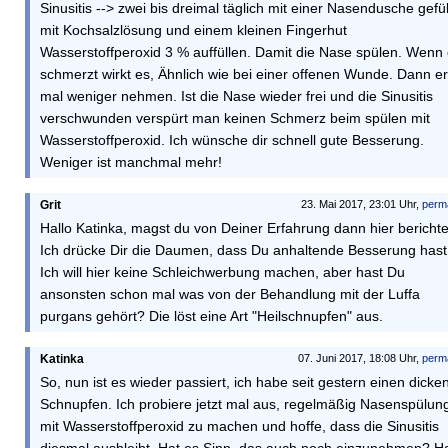
Sinusitis --> zwei bis dreimal täglich mit einer Nasendusche gefül
mit Kochsalzlösung und einem kleinen Fingerhut
Wasserstoffperoxid 3 % auffüllen. Damit die Nase spülen. Wenn
schmerzt wirkt es, Ähnlich wie bei einer offenen Wunde. Dann er
mal weniger nehmen. Ist die Nase wieder frei und die Sinusitis
verschwunden verspürt man keinen Schmerz beim spülen mit
Wasserstoffperoxid. Ich wünsche dir schnell gute Besserung.
Weniger ist manchmal mehr!
Grit
23. Mai 2017, 23:01 Uhr,
perm
Hallo Katinka, magst du von Deiner Erfahrung dann hier bericht
Ich drücke Dir die Daumen, dass Du anhaltende Besserung hast
Ich will hier keine Schleichwerbung machen, aber hast Du
ansonsten schon mal was von der Behandlung mit der Luffa
purgans gehört? Die löst eine Art "Heilschnupfen" aus.
Katinka
07. Juni 2017, 18:08 Uhr,
perm
So, nun ist es wieder passiert, ich habe seit gestern einen dicke
Schnupfen. Ich probiere jetzt mal aus, regelmäßig Nasenspülun
mit Wasserstoffperoxid zu machen und hoffe, dass die Sinusitis