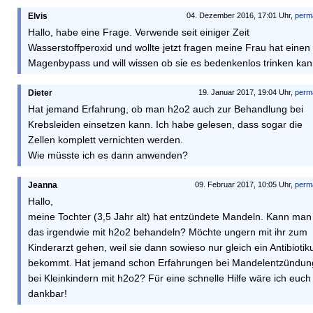
Elvis
04. Dezember 2016, 17:01 Uhr,
perm
Hallo, habe eine Frage. Verwende seit einiger Zeit
Wasserstoffperoxid und wollte jetzt fragen meine Frau hat einen
Magenbypass und will wissen ob sie es bedenkenlos trinken ka
Dieter
19. Januar 2017, 19:04 Uhr,
perm
Hat jemand Erfahrung, ob man h2o2 auch zur Behandlung bei
Krebsleiden einsetzen kann. Ich habe gelesen, dass sogar die
Zellen komplett vernichten werden.
Wie müsste ich es dann anwenden?
Jeanna
09. Februar 2017, 10:05 Uhr,
perm
Hallo,
meine Tochter (3,5 Jahr alt) hat entzündete Mandeln. Kann man
das irgendwie mit h2o2 behandeln? Möchte ungern mit ihr zum
Kinderarzt gehen, weil sie dann sowieso nur gleich ein Antibioti
bekommt. Hat jemand schon Erfahrungen bei Mandelentzündun
bei Kleinkindern mit h2o2? Für eine schnelle Hilfe wäre ich euch
dankbar!