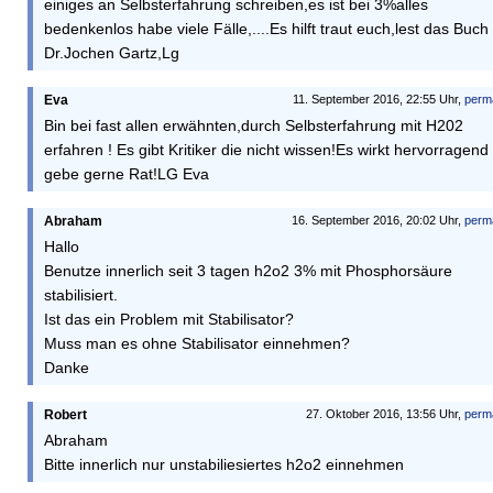
einiges an Selbsterfahrung schreiben,es ist bei 3%alles
bedenkenlos habe viele Fälle,....Es hilft traut euch,lest das Buch
Dr.Jochen Gartz,Lg
Eva
11. September 2016, 22:55 Uhr,
perm
Bin bei fast allen erwähnten,durch Selbsterfahrung mit H202
erfahren ! Es gibt Kritiker die nicht wissen!Es wirkt hervorragend
gebe gerne Rat!LG Eva
Abraham
16. September 2016, 20:02 Uhr,
perm
Hallo
Benutze innerlich seit 3 tagen h2o2 3% mit Phosphorsäure
stabilisiert.
Ist das ein Problem mit Stabilisator?
Muss man es ohne Stabilisator einnehmen?
Danke
Robert
27. Oktober 2016, 13:56 Uhr,
perm
Abraham
Bitte innerlich nur unstabiliesiertes h2o2 einnehmen