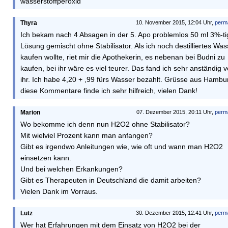
wasserstoffperoxid
Thyra
10. November 2015, 12:04 Uhr,
perm
Ich bekam nach 4 Absagen in der 5. Apo problemlos 50 ml 3%-ti
Lösung gemischt ohne Stabilisator. Als ich noch destilliertes Was
kaufen wollte, riet mir die Apothekerin, es nebenan bei Budni zu
kaufen, bei ihr wäre es viel teurer. Das fand ich sehr anständig 
ihr. Ich habe 4,20 + ,99 fürs Wasser bezahlt. Grüsse aus Hambu
diese Kommentare finde ich sehr hilfreich, vielen Dank!
Marion
07. Dezember 2015, 20:11 Uhr,
perm
Wo bekomme ich denn nun H2O2 ohne Stabilisator?
Mit wielviel Prozent kann man anfangen?
Gibt es irgendwo Anleitungen wie, wie oft und wann man H2O2
einsetzen kann.
Und bei welchen Erkankungen?
Gibt es Therapeuten in Deutschland die damit arbeiten?
Vielen Dank im Vorraus.
Lutz
30. Dezember 2015, 12:41 Uhr,
perm
Wer hat Erfahrungen mit dem Einsatz von H2O2 bei der