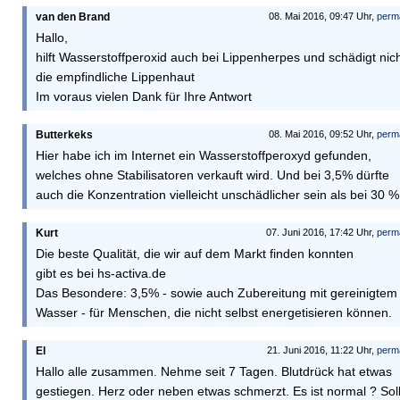
van den Brand
08. Mai 2016, 09:47 Uhr,
perm
Hallo,
hilft Wasserstoffperoxid auch bei Lippenherpes und schädigt nic
die empfindliche Lippenhaut
Im voraus vielen Dank für Ihre Antwort
Butterkeks
08. Mai 2016, 09:52 Uhr,
perm
Hier habe ich im Internet ein Wasserstoffperoxyd gefunden,
welches ohne Stabilisatoren verkauft wird. Und bei 3,5% dürfte
auch die Konzentration vielleicht unschädlicher sein als bei 30 %
Kurt
07. Juni 2016, 17:42 Uhr,
perm
Die beste Qualität, die wir auf dem Markt finden konnten
gibt es bei hs-activa.de
Das Besondere: 3,5% - sowie auch Zubereitung mit gereinigtem
Wasser - für Menschen, die nicht selbst energetisieren können.
El
21. Juni 2016, 11:22 Uhr,
perm
Hallo alle zusammen. Nehme seit 7 Tagen. Blutdrück hat etwas
gestiegen. Herz oder neben etwas schmerzt. Es ist normal ? Sol