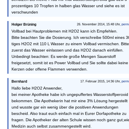
prozentiges 10 Tropfen in halben glas Wasser und siehe es ist
verschwunden
Holger Brüning
26. November 2014, 15:48 Uhr,
perm
Vollbad bei Hautproblemen mit H2O2 kann ich Empfehlen.
Bitte beachten Sie die Dosierung. Ich verschreibe 500ml eines 
tiges H2O2 mit 110 L Wasser zu einem Vollbad vermischen. Bitte
zuerst das Wasser einlassen und das H2O2 danach einfüllen.
Unbedingt beachten: Es werde große Mengen Sauerstoff
freigesetzt, somit ist es Power Vollbad und Sie sollte dabei keine
Kerzen oder offene Flammen verwenden.
Bernhard
17. Februar 2015, 14:36 Uhr,
perm
Hallo liebe H2O2 Anwender,
bei meiner Apotheke habe ich ungepuffertes Wasserstoffperoxid
bekommen. Die Apothekerin hat mir eine 3% Lösung hergestellt
und wusste gar ein wenig über die positiven Anwendungen
bescheid. Also traut euch einfach mal in Eurer Dorfapotheke zu
fragen. Die Apotheker der alten Schule wissen noch ganz gut,wi
Medizin auch selbst zusammengestellt wird.