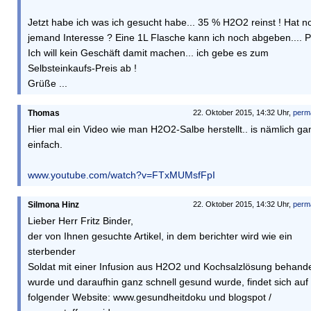
Jetzt habe ich was ich gesucht habe... 35 % H2O2 reinst ! Hat n
jemand Interesse ? Eine 1L Flasche kann ich noch abgeben.... P
Ich will kein Geschäft damit machen... ich gebe es zum
Selbsteinkaufs-Preis ab !
Grüße ...
Thomas
22. Oktober 2015, 14:32 Uhr,
perm
Hier mal ein Video wie man H2O2-Salbe herstellt.. is nämlich ga
einfach.
www.youtube.com/watch?v=FTxMUMsfFpI
Silmona Hinz
22. Oktober 2015, 14:32 Uhr,
perm
Lieber Herr Fritz Binder,
der von Ihnen gesuchte Artikel, in dem berichter wird wie ein
sterbender
Soldat mit einer Infusion aus H2O2 und Kochsalzlösung behande
wurde und daraufhin ganz schnell gesund wurde, findet sich auf
folgender Website: www.gesundheitdoku und blogspot /