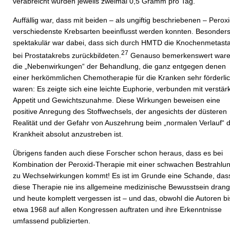
verabreicht wurden jeweils zweimal 0,5 Gramm pro Tag.
Auffällig war, dass mit beiden – als ungiftig beschriebenen – Perox
verschiedenste Krebsarten beeinflusst werden konnten. Besonder
spektakulär war dabei, dass sich durch HMTD die Knochenmetast
27
bei Prostatakrebs zurückbildeten.
Genauso bemerkenswert war
die „Nebenwirkungen“ der Behandlung, die ganz entgegen denen
einer herkömmlichen Chemotherapie für die Kranken sehr förderli
waren: Es zeigte sich eine leichte Euphorie, verbunden mit verstä
Appetit und Gewichtszunahme. Diese Wirkungen beweisen eine
positive Anregung des Stoffwechsels, der angesichts der düsteren
Realität und der Gefahr von Auszehrung beim „normalen Verlauf“ 
Krankheit absolut anzustreben ist.
Übrigens fanden auch diese Forscher schon heraus, dass es bei
Kombination der Peroxid-Therapie mit einer schwachen Bestrahlu
zu Wechselwirkungen kommt! Es ist im Grunde eine Schande, das
diese Therapie nie ins allgemeine medizinische Bewusstsein drang
und heute komplett vergessen ist – und das, obwohl die Autoren bi
etwa 1968 auf allen Kongressen auftraten und ihre Erkenntnisse
umfassend publizierten.