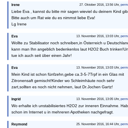
Irene
27. Oktober 2016, 13:56 Uhr,
perm
Liebe Eva , kannst du bitte mir sagen wieviel du deinem Kind gib
Bitte auch um Rat wie du es nimmst liebe Eva!
Lg Irene
Eva
13. November 2016, 13:03 Uhr,
perm
Wollte zu Stabilisator noch schreiben,in Österreich u Deutschlan
kann man Ihn angeblich bedenkenlos laut H2O2 Buch trinken!U
tue ich auch seit über einen Jahr!
Eva
13. November 2016, 13:03 Uhr,
perm
Mein Kind ist schon fünfzehn,gebe ca.3-5-7Trpf in ein Glas mit
Zitronensaft gemischt!Kinder wo Schleimhäute noch sehr
zart,sollten es noch nicht nehmen, laut Dr.Jochen Gartz!
Ingrid
13. November 2016, 13:05 Uhr,
perm
Wo erhalte ich unstabilisiertes H2O2 zur inneren Einnahme. Ha
schon im Internet u in mehreren Apotheken nachgefragt.
Reymond
25. November 2016, 16:44 Uhr,
perm