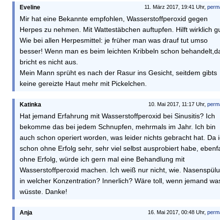
Eveline
11. März 2017, 19:41 Uhr,
perm
Mir hat eine Bekannte empfohlen, Wasserstoffperoxid gegen
Herpes zu nehmen. Mit Wattestäbchen auftupfen. Hilft wirklich gu
Wie bei allen Herpesmittel: je früher man was drauf tut umso
besser! Wenn man es beim leichten Kribbeln schon behandelt,d
bricht es nicht aus.
Mein Mann sprüht es nach der Rasur ins Gesicht, seitdem gibts
keine gereizte Haut mehr mit Pickelchen.
Katinka
10. Mai 2017, 11:17 Uhr,
perm
Hat jemand Erfahrung mit Wasserstoffperoxid bei Sinusitis? Ich
bekomme das bei jedem Schnupfen, mehrmals im Jahr. Ich bin
auch schon operiert worden, was leider nichts gebracht hat. Da 
schon ohne Erfolg sehr, sehr viel selbst ausprobiert habe, ebenfa
ohne Erfolg, würde ich gern mal eine Behandlung mit
Wasserstoffperoxid machen. Ich weiß nur nicht, wie. Nasenspül
in welcher Konzentration? Innerlich? Wäre toll, wenn jemand wa
wüsste. Danke!
Anja
16. Mai 2017, 00:48 Uhr,
perm