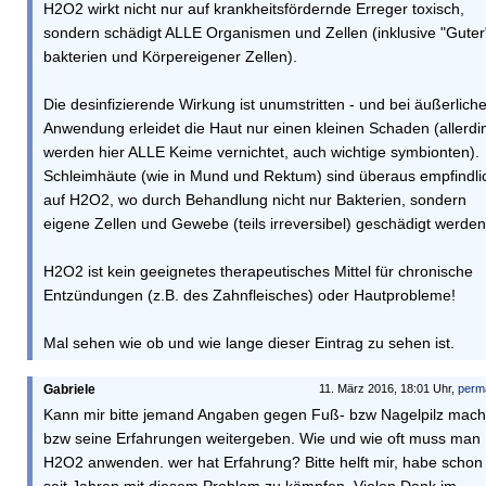
H2O2 wirkt nicht nur auf krankheitsfördernde Erreger toxisch,
sondern schädigt ALLE Organismen und Zellen (inklusive "Guter
bakterien und Körpereigener Zellen).
Die desinfizierende Wirkung ist unumstritten - und bei äußerliche
Anwendung erleidet die Haut nur einen kleinen Schaden (allerdi
werden hier ALLE Keime vernichtet, auch wichtige symbionten).
Schleimhäute (wie in Mund und Rektum) sind überaus empfindli
auf H2O2, wo durch Behandlung nicht nur Bakterien, sondern
eigene Zellen und Gewebe (teils irreversibel) geschädigt werden
H2O2 ist kein geeignetes therapeutisches Mittel für chronische
Entzündungen (z.B. des Zahnfleisches) oder Hautprobleme!
Mal sehen wie ob und wie lange dieser Eintrag zu sehen ist.
Gabriele
11. März 2016, 18:01 Uhr,
perm
Kann mir bitte jemand Angaben gegen Fuß- bzw Nagelpilz mac
bzw seine Erfahrungen weitergeben. Wie und wie oft muss man
H2O2 anwenden. wer hat Erfahrung? Bitte helft mir, habe schon