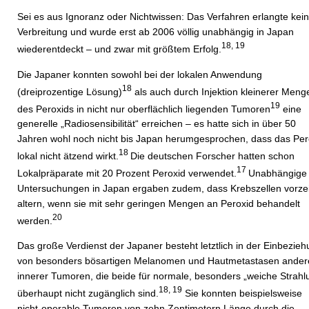
Sei es aus Ignoranz oder Nichtwissen: Das Verfahren erlangte kei
Verbreitung und wurde erst ab 2006 völlig unabhängig in Japan
18, 19
wiederentdeckt – und zwar mit größtem Erfolg.
Die Japaner konnten sowohl bei der lokalen Anwendung
18
(dreiprozentige Lösung)
als auch durch Injektion kleinerer Meng
19
des Peroxids in nicht nur oberflächlich liegenden Tumoren
eine
generelle „Radiosensibilität“ erreichen – es hatte sich in über 50
Jahren wohl noch nicht bis Japan herumgesprochen, dass das Per
18
lokal nicht ätzend wirkt.
Die deutschen Forscher hatten schon
17
Lokalpräparate mit 20 Prozent Peroxid verwendet.
Unabhängige
Untersuchungen in Japan ergaben zudem, dass Krebszellen vorzei
altern, wenn sie mit sehr geringen Mengen an Peroxid behandelt
20
werden.
Das große Verdienst der Japaner besteht letztlich in der Einbezie
von besonders bösartigen Melanomen und Hautmetastasen andere
innerer Tumoren, die beide für normale, besonders „weiche Strahl
18, 19
überhaupt nicht zugänglich sind.
Sie konnten beispielsweise
nicht-operable Tumoren von zehn Zentimetern Länge durch die