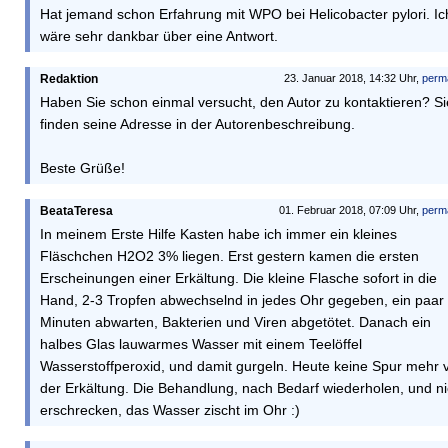
Hat jemand schon Erfahrung mit WPO bei Helicobacter pylori. Ic
wäre sehr dankbar über eine Antwort.
Redaktion
23. Januar 2018, 14:32 Uhr,
perm
Haben Sie schon einmal versucht, den Autor zu kontaktieren? Si
finden seine Adresse in der Autorenbeschreibung.
Beste Grüße!
BeataTeresa
01. Februar 2018, 07:09 Uhr,
perm
In meinem Erste Hilfe Kasten habe ich immer ein kleines
Fläschchen H2O2 3% liegen. Erst gestern kamen die ersten
Erscheinungen einer Erkältung. Die kleine Flasche sofort in die
Hand, 2-3 Tropfen abwechselnd in jedes Ohr gegeben, ein paar
Minuten abwarten, Bakterien und Viren abgetötet. Danach ein
halbes Glas lauwarmes Wasser mit einem Teelöffel
Wasserstoffperoxid, und damit gurgeln. Heute keine Spur mehr 
der Erkältung. Die Behandlung, nach Bedarf wiederholen, und ni
erschrecken, das Wasser zischt im Ohr :)