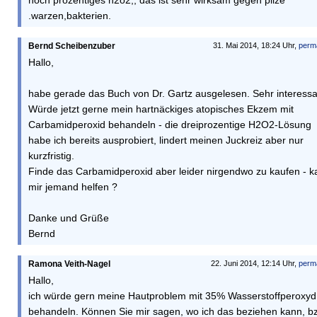
hoch prozentiges h2o2,, das ist sehr wirksam gegen pilze
.warzen,bakterien.
Bernd Scheibenzuber
31. Mai 2014, 18:24 Uhr,
perm
Hallo,
habe gerade das Buch von Dr. Gartz ausgelesen. Sehr interessa
Würde jetzt gerne mein hartnäckiges atopisches Ekzem mit
Carbamidperoxid behandeln - die dreiprozentige H2O2-Lösung
habe ich bereits ausprobiert, lindert meinen Juckreiz aber nur
kurzfristig.
Finde das Carbamidperoxid aber leider nirgendwo zu kaufen - k
mir jemand helfen ?
Danke und Grüße
Bernd
Ramona Veith-Nagel
22. Juni 2014, 12:14 Uhr,
perm
Hallo,
ich würde gern meine Hautproblem mit 35% Wasserstoffperoxyd
behandeln. Können Sie mir sagen, wo ich das beziehen kann, b