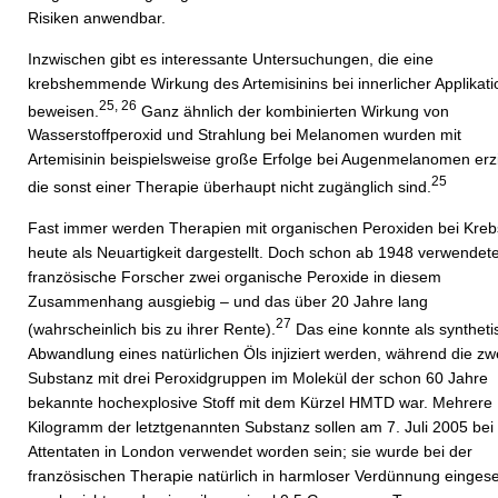
Risiken anwendbar.
Inzwischen gibt es interessante Untersuchungen, die eine
krebshemmende Wirkung des Artemisinins bei innerlicher Applikati
25, 26
beweisen.
Ganz ähnlich der kombinierten Wirkung von
Wasserstoffperoxid und Strahlung bei Melanomen wurden mit
Artemisinin beispielsweise große Erfolge bei Augenmelanomen erzi
25
die sonst einer Therapie überhaupt nicht zugänglich sind.
Fast immer werden Therapien mit organischen Peroxiden bei Kreb
heute als Neuartigkeit dargestellt. Doch schon ab 1948 verwendet
französische Forscher zwei organische Peroxide in diesem
Zusammenhang ausgiebig – und das über 20 Jahre lang
27
(wahrscheinlich bis zu ihrer Rente).
Das eine konnte als syntheti
Abwandlung eines natürlichen Öls injiziert werden, während die zw
Substanz mit drei Peroxidgruppen im Molekül der schon 60 Jahre
bekannte hochexplosive Stoff mit dem Kürzel HMTD war. Mehrere
Kilogramm der letztgenannten Substanz sollen am 7. Juli 2005 bei
Attentaten in London verwendet worden sein; sie wurde bei der
französischen Therapie natürlich in harmloser Verdünnung eingese