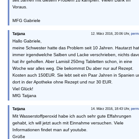
seit Jahren mit diesem Problem zu kämpfen. Vielen Dank im
Voraus.
MFG Gabriele
Tatjana
12. März 2016, 20:06 Uhr,
perm
Hallo Gabriele,
meine Schwester hatte das Problem seit 10 Jahren. Hautarzt hat
immer irgendwelche Salben und Lacke verschrieben, nichts dav
hat ihr geholfen. Aber Lamisil 250mg Tabletten schon, in eine
Woche war alles weg. Die bekommst Du aber nur auf Rezept.
Kosten auch 150EUR. Sie lebt seit ein Paar Jahren in Spanien u
dort in der Apotheke ohne Rezept und nur 30 EUR.
Viel Glück!
MfG Tatjana
Tatjana
14. März 2016, 18:43 Uhr,
perm
Mit Wasserstoffperoxid habe ich auch sehr gute Effahrungen
gehabt, ich will jetzt auch mit Einnahme versuchen. Viele
Informationen findet man auf youtube.
Grüße