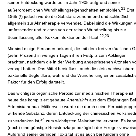
seiner Entdeckung wurde es im Jahr 1905 aufgrund seiner
21
außerordentlichen Wundheilungseigenschaften empfohlen.
Erst 
1965 (!) jedoch wurde die Substanz zunehmend und schließlich
allgemein zur Aknetherapie verwendet. Dabei sind die Wirkungen v
umfassender und reichen von der reinen Wundheilung bis zur
22,23
Beeinflussung aller Kokkeninfektionen der Haut.
Mir sind einige Personen bekannt, die mit dem frei verkäuflichen G
(zehn Prozent) in wenigen Tagen ihren Fußpilz zum Abklingen
brachten, nachdem die in der Werbung angepriesenen Arzneien völ
versagt hatten. Das Mittel beeinflusst auch die stets nachweisbare
bakterielle Begleitflora, während die Wundheilung einen zusätzlich
Faktor für den Erfolg darstellt.
Das wichtigste organische Peroxid zur medizinischen Therapie ist
heute das kompliziert gebaute
Artemisinin
aus dem Einjährigen Be
Artemisia annua. Mittlerweile wurde die durch seine Peroxidgruppe
wirkende Substanz, deren Entdeckung der chinesischen Volksmedi
24
zu verdanken ist,
zum wichtigsten Malariamittel erkoren. Es kan
(noch) eine günstige Resistenzlage bezüglich der Erreger vorweise
Aufgrund seiner geringen Toxizität ist es auch bei Kindern ohne