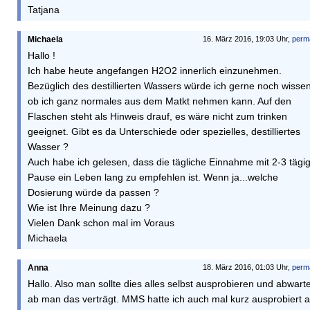
Tatjana
Michaela
16. März 2016, 19:03 Uhr,
perm
Hallo !
Ich habe heute angefangen H2O2 innerlich einzunehmen.
Bezüglich des destillierten Wassers würde ich gerne noch wissen
ob ich ganz normales aus dem Matkt nehmen kann. Auf den
Flaschen steht als Hinweis drauf, es wäre nicht zum trinken
geeignet. Gibt es da Unterschiede oder spezielles, destilliertes
Wasser ?
Auch habe ich gelesen, dass die tägliche Einnahme mit 2-3 tägi
Pause ein Leben lang zu empfehlen ist. Wenn ja...welche
Dosierung würde da passen ?
Wie ist Ihre Meinung dazu ?
Vielen Dank schon mal im Voraus
Michaela
Anna
18. März 2016, 01:03 Uhr,
perm
Hallo. Also man sollte dies alles selbst ausprobieren und abwart
ab man das verträgt. MMS hatte ich auch mal kurz ausprobiert 