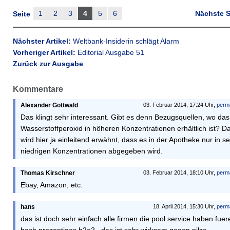
1
2
3
4
5
6
Nächste S
Seite
Nächster Artikel:
Weltbank-Insiderin schlägt Alarm
Vorheriger Artikel:
Editorial Ausgabe 51
Zurück zur Ausgabe
Kommentare
Alexander Gottwald
03. Februar 2014, 17:24 Uhr,
perm
Das klingt sehr interessant. Gibt es denn Bezugsquellen, wo das
Wasserstoffperoxid in höheren Konzentrationen erhältlich ist? D
wird hier ja einleitend erwähnt, dass es in der Apotheke nur in s
niedrigen Konzentrationen abgegeben wird.
Thomas Kirschner
03. Februar 2014, 18:10 Uhr,
perm
Ebay, Amazon, etc.
hans
18. April 2014, 15:30 Uhr,
perm
das ist doch sehr einfach alle firmen die pool service haben fuer