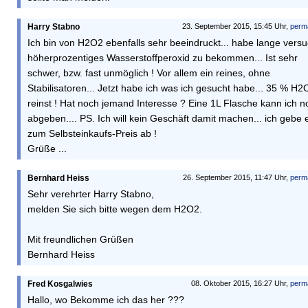
Harry Stabno
23. September 2015, 15:45 Uhr,
perm
Ich bin von H2O2 ebenfalls sehr beeindruckt... habe lange versu
höherprozentiges Wasserstoffperoxid zu bekommen... Ist sehr
schwer, bzw. fast unmöglich ! Vor allem ein reines, ohne
Stabilisatoren... Jetzt habe ich was ich gesucht habe... 35 % H2
reinst ! Hat noch jemand Interesse ? Eine 1L Flasche kann ich n
abgeben.... PS. Ich will kein Geschäft damit machen... ich gebe 
zum Selbsteinkaufs-Preis ab !
Grüße ...
Bernhard Heiss
26. September 2015, 11:47 Uhr,
perm
Sehr verehrter Harry Stabno,
melden Sie sich bitte wegen dem H2O2.
Mit freundlichen Grüßen
Bernhard Heiss
Fred Kosgalwies
08. Oktober 2015, 16:27 Uhr,
perm
Hallo, wo Bekomme ich das her ???