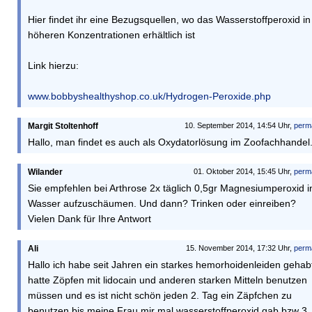
Hier findet ihr eine Bezugsquellen, wo das Wasserstoffperoxid in
höheren Konzentrationen erhältlich ist
Link hierzu:
www.bobbyshealthyshop.co.uk/Hydrogen-Peroxide.php
Margit Stoltenhoff
10. September 2014, 14:54 Uhr,
perm
Hallo, man findet es auch als Oxydatorlösung im Zoofachhandel
Wilander
01. Oktober 2014, 15:45 Uhr,
perm
Sie empfehlen bei Arthrose 2x täglich 0,5gr Magnesiumperoxid i
Wasser aufzuschäumen. Und dann? Trinken oder einreiben?
Vielen Dank für Ihre Antwort
Ali
15. November 2014, 17:32 Uhr,
perm
Hallo ich habe seit Jahren ein starkes hemorhoidenleiden gehab
hatte Zöpfen mit lidocain und anderen starken Mitteln benutzen
müssen und es ist nicht schön jeden 2. Tag ein Zäpfchen zu
benutzen bis meine Frau mir mal wasserstoffperoxid gab bzw 3