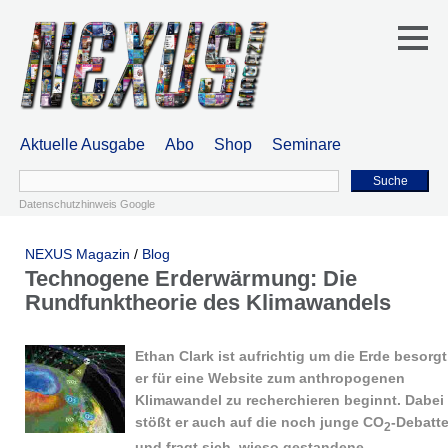
Aktuelle Ausgabe
Abo
Shop
Seminare
Suche
Datenschutzhinweis Google
NEXUS Magazin
/
Blog
Technogene Erderwärmung: Die
Rundfunktheorie des Klimawandels
Ethan Clark ist aufrichtig um die Erde besorgt
er für eine Website zum anthropogenen
Klimawandel zu recherchieren beginnt. Dabei
stößt er auch auf die noch junge CO
-Debatt
2
und fragt sich, wieso gestandene