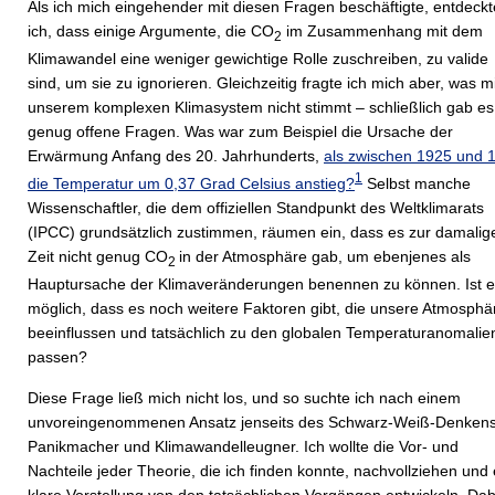
Als ich mich eingehender mit diesen Fragen beschäftigte, entdeckt
ich, dass einige Argumente, die CO
im Zusammenhang mit dem
2
Klimawandel eine weniger gewichtige Rolle zuschreiben, zu valide
sind, um sie zu ignorieren. Gleichzeitig fragte ich mich aber, was mi
unserem komplexen Klimasystem nicht stimmt – schließlich gab es
genug offene Fragen. Was war zum Beispiel die Ursache der
Erwärmung Anfang des 20. Jahrhunderts,
als zwischen 1925 und 
1
die Temperatur um 0,37 Grad Celsius anstieg?
Selbst manche
Wissenschaftler, die dem offiziellen Standpunkt des Weltklimarats
(IPCC) grundsätzlich zustimmen, räumen ein, dass es zur damalig
Zeit nicht genug CO
in der Atmosphäre gab, um ebenjenes als
2
Hauptursache der Klimaveränderungen benennen zu können. Ist 
möglich, dass es noch weitere Faktoren gibt, die unsere Atmosphä
beeinflussen und tatsächlich zu den globalen Temperaturanomalie
passen?
Diese Frage ließ mich nicht los, und so suchte ich nach einem
unvoreingenommenen Ansatz jenseits des Schwarz-Weiß-Denkens
Panikmacher und Klima­wandelleugner. Ich wollte die Vor- und
Nachteile jeder Theorie, die ich finden konnte, nachvollziehen und 
klare Vorstellung von den tatsächlichen Vorgängen entwickeln. Dab