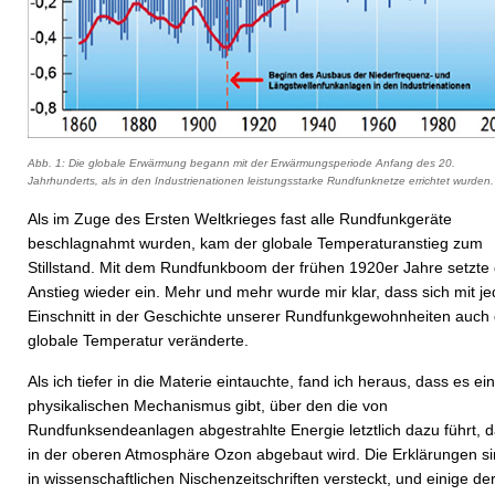
Abb. 1: Die globale Erwärmung begann mit der Erwärmungsperiode Anfang des 20.
Jahrhunderts, als in den Industrienationen leistungsstarke Rundfunknetze errichtet wurden.
Als im Zuge des Ersten Weltkrieges fast alle Rundfunkgeräte
beschlagnahmt wurden, kam der globale Temperaturanstieg zum
Stillstand. Mit dem Rundfunkboom der frühen 1920er Jahre setzte
Anstieg wieder ein. Mehr und mehr wurde mir klar, dass sich mit j
Einschnitt in der Geschichte unserer Rundfunkgewohnheiten auch 
globale Temperatur veränderte.
Als ich tiefer in die Materie eintauchte, fand ich heraus, dass es ei
physikalischen Mechanismus gibt, über den die von
Rundfunksendeanlagen abgestrahlte Energie letztlich dazu führt, 
in der oberen Atmosphäre Ozon abgebaut wird. Die Erklärungen s
in wissenschaftlichen Nischenzeitschriften versteckt, und einige de