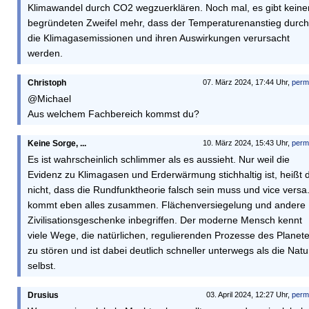
Klimawandel durch CO2 wegzuerklären. Noch mal, es gibt keine
begründeten Zweifel mehr, dass der Temperaturenanstieg durch
die Klimagasemissionen und ihren Auswirkungen verursacht
werden.
Christoph
07. März 2024, 17:44 Uhr,
perm
@Michael
Aus welchem Fachbereich kommst du?
Keine Sorge, ...
10. März 2024, 15:43 Uhr,
perm
Es ist wahrscheinlich schlimmer als es aussieht. Nur weil die
Evidenz zu Klimagasen und Erderwärmung stichhaltig ist, heißt 
nicht, dass die Rundfunktheorie falsch sein muss und vice versa
kommt eben alles zusammen. Flächenversiegelung und andere
Zivilisationsgeschenke inbegriffen. Der moderne Mensch kennt
viele Wege, die natürlichen, regulierenden Prozesse des Planet
zu stören und ist dabei deutlich schneller unterwegs als die Natu
selbst.
Drusius
03. April 2024, 12:27 Uhr,
perm