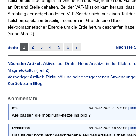
Teilchen die Erde umgibt. Er wird durch das Magnetfeld des Plane
an Ort und Stelle gehalten. Bei der VAP-Mission kam heraus, dass 
Strahlung der erdgebundenen VLF-Sender nicht nur einen Teil der
Teilchenpopulation beseitigt, sondern im Grunde eine Blase
elektromagnetischer Energie um die Erde herum geschaffen hatte
(siehe Abb. 2).
1
2
3
4
5
6
7
Nächste S
Seite
Nächster Artikel:
Aktivist auf Draht: Neue Ansätze in der Elektro- 
Magnetokultur (Teil 2)
Vorheriger Artikel:
Rizinusöl und seine vergessenen Anwendunge
Zurück zum Blog
Kommentare
ms
03. März 2024, 21:59 Uhr,
perm
wie passen die mobilfunk-netze ins bild ?
Redaktion
04. März 2024, 09:58 Uhr,
perm
Das ist der noch nicht geschriebene Teil des Artikels. Ethan mein