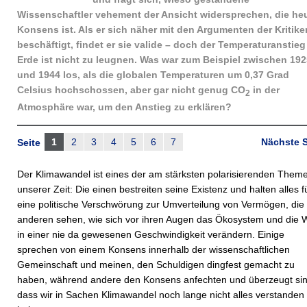
Wissenschaftler vehement der Ansicht widersprechen, die he
Konsens ist. Als er sich näher mit den Argumenten der Kritike
beschäftigt, findet er sie valide – doch der Temperaturanstieg
Erde ist nicht zu leugnen. Was war zum Beispiel zwischen 192
und 1944 los, als die globalen Temperaturen um 0,37 Grad
Celsius hochschossen, aber gar nicht genug CO
in der
2
Atmosphäre war, um den Anstieg zu erklären?
1
2
3
4
5
6
7
Nächste S
Seite
Der Klimawandel ist eines der am stärksten polarisierenden Them
unserer Zeit: Die einen bestreiten seine Existenz und halten alles f
eine politische Verschwörung zur Umverteilung von Vermögen, die
anderen sehen, wie sich vor ihren Augen das Ökosystem und die W
in einer nie da gewesenen Geschwindigkeit verändern. Einige
sprechen von einem Konsens innerhalb der wissenschaftlichen
Gemeinschaft und meinen, den Schuldigen dingfest gemacht zu
haben, während andere den Konsens anfechten und überzeugt sin
dass wir in Sachen Klimawandel noch lange nicht alles verstanden