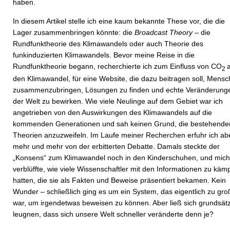
haben.
In diesem Artikel stelle ich eine kaum bekannte These vor, die die
Lager zusammenbringen könnte: die
Broadcast Theory
– die
Rundfunktheorie des Klimawandels oder auch Theorie des
funkinduzierten Klimawandels. Bevor meine Reise in die
Rundfunktheorie begann, recherchierte ich zum Einfluss von CO
2
den Klima­wandel, für eine Website, die dazu beitragen soll, Mens
zusammenzubringen, Lösungen zu finden und echte Veränderunge
der Welt zu bewirken. Wie viele Neulinge auf dem Gebiet war ich
angetrieben von den Auswirkungen des Klimawandels auf die
kommenden Generationen und sah keinen Grund, die bestehende
Theorien anzuzweifeln. Im Laufe meiner Recherchen erfuhr ich ab
mehr und mehr von der erbitterten Debatte. Damals steckte der
„Konsens“ zum Klimawandel noch in den Kinderschuhen, und mich
verblüffte, wie viele Wissenschaftler mit den Informationen zu käm
hatten, die sie als Fakten und Beweise präsentiert bekamen. Kein
Wunder – schließlich ging es um ein System, das eigentlich zu gro
war, um irgendetwas beweisen zu können. Aber ließ sich grundsätz
leugnen, dass sich unsere Welt schneller veränderte denn je?