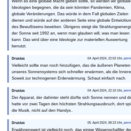
Wenn es eine globale Macht geben sollte, so werden wir global
Ideologien begegnen, die da sein könnten Pandemien, Klima,
globale Veränderungen. Das würde in dem Fall globalen Zielen
dienen und würde auf der anderen Seite eine globale Entwicklu
des Bewußtseins bewirken. Übrigens steigt die Strahlungsenerg
der Sonne seit 1992 an, wenn man glauben will, was man lesen
kann. Das wird über eine Ideologie zur materiellen Auswertung
benutzt.
Drusius
04. April 2024, 22:02 Uhr,
perm
Vielleicht sollte man noch hinzufügen, das die äußeren Planeten
unseres Sonnensystems sich schneller erwärmen, als die Innere
Soweit zur technogenen Erderwärmung. Schaut einfach nach.
Drusius
04. April 2024, 22:10 Uhr,
perm
Der Apparat, der dahinter steht dürfte sich Sonne nennen und di
hatte vor zwei Tagen den höchsten Strahlungsausbruch, dort spi
die Musik, nicht auf den Handys..
Drusius
05. April 2024, 08:23 Uhr,
perm
Erwähnenswert ist vielleicht noch, das einige Wissenschaftler de