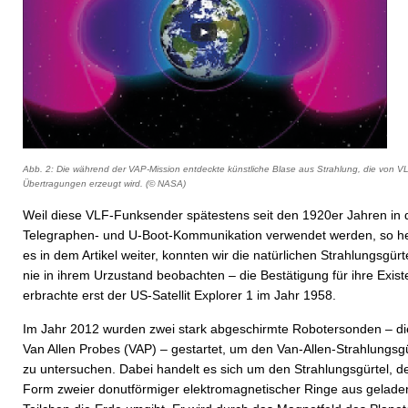
Abb. 2: Die während der VAP-Mission entdeckte künstliche Blase aus Strahlung, die von V
Übertragungen erzeugt wird. (© NASA)
Weil diese VLF-Funksender spätestens seit den 1920er Jahren in 
Telegraphen- und U-Boot-Kommunikation verwendet werden, so he
es in dem Artikel weiter, konnten wir die natürlichen Strahlungsgürt
nie in ihrem Urzustand beobachten – die Bestätigung für ihre Exist
erbrachte erst der US-Satellit Explorer 1 im Jahr 1958.
Im Jahr 2012 wurden zwei stark abgeschirmte Robotersonden – di
Van Allen Probes (VAP) – gestartet, um den Van-Allen-Strahlungsgü
zu untersuchen. Dabei handelt es sich um den Strahlungsgürtel, de
Form zweier donutförmiger elektromagnetischer Ringe aus gelad