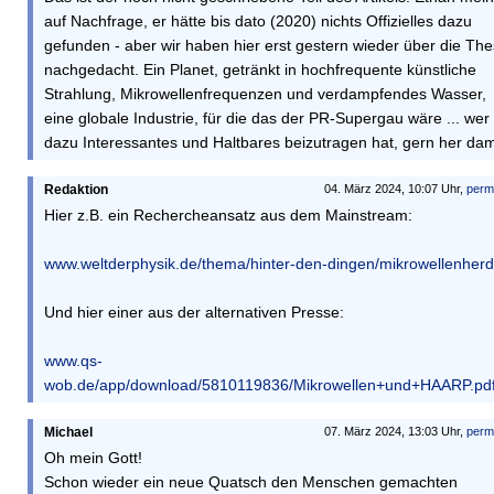
auf Nachfrage, er hätte bis dato (2020) nichts Offizielles dazu
gefunden - aber wir haben hier erst gestern wieder über die Th
nachgedacht. Ein Planet, getränkt in hochfrequente künstliche
Strahlung, Mikrowellenfrequenzen und verdampfendes Wasser,
eine globale Industrie, für die das der PR-Supergau wäre ... wer
dazu Interessantes und Haltbares beizutragen hat, gern her dam
Redaktion
04. März 2024, 10:07 Uhr,
perm
Hier z.B. ein Rechercheansatz aus dem Mainstream:
www.weltderphysik.de/thema/hinter-den-dingen/mikrowellenherd
Und hier einer aus der alternativen Presse:
www.qs-
wob.de/app/download/5810119836/Mikrowellen+und+HAARP.pd
Michael
07. März 2024, 13:03 Uhr,
perm
Oh mein Gott!
Schon wieder ein neue Quatsch den Menschen gemachten