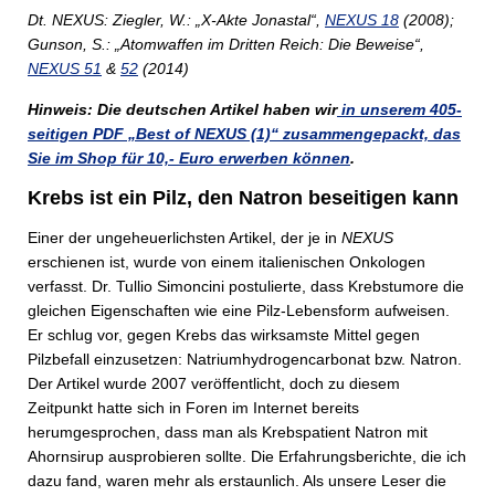
Dt. NEXUS: Ziegler, W.: „X-Akte Jonastal“,
NEXUS 18
(2008);
Gunson, S.: „Atomwaffen im Dritten Reich: Die Beweise“,
NEXUS 51
&
52
(2014)
Hinweis: Die deutschen Artikel haben wir
in unserem 405-
seitigen PDF „Best of NEXUS (1)“ zusammengepackt, das
Sie im Shop für 10,- Euro erwerben können
.
Krebs ist ein Pilz, den Natron beseitigen kann
Einer der ungeheuerlichsten Artikel, der je in
NEXUS
erschienen ist, wurde von einem italienischen Onkologen
verfasst. Dr. Tullio Simoncini postulierte, dass Krebstumore die
gleichen Eigenschaften wie eine Pilz-Lebensform aufweisen.
Er schlug vor, gegen Krebs das wirksamste Mittel gegen
Pilzbefall einzusetzen: Natriumhydrogencarbonat bzw. Natron.
Der Artikel wurde 2007 veröffentlicht, doch zu diesem
Zeitpunkt hatte sich in Foren im Internet bereits
herumgesprochen, dass man als Krebspatient Natron mit
Ahornsirup ausprobieren sollte. Die Erfahrungsberichte, die ich
dazu fand, waren mehr als erstaunlich. Als unsere Leser die