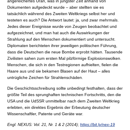
angereichertes Uran, was in jüngster Zeit anhand von
Dokumenten aufgedeckt wurde – aber stellten sie es
tatsächlich während des Zweiten Weltkriegs selbst her und
testeten es auch? Die Antwort lautet: ja, und zwar mehrmals.
Jedes dieser Ereignisse wurde von Zeugen beobachtet und
aufgezeichnet, und man hat auch die Auswirkungen der
Strahlung auf den Menschen dokumentiert und untersucht.
Diplomaten berichteten ihrer jeweiligen politischen Führung,
dass die Deutschen die neue Bombe erprobt hätten. Tausende
Zivilisten sahen zum ersten Mal pilzförmige Explosionswolken.
Menschen, die sich in den Testregionen aufhielten, fielen die
Haare aus und sie bekamen Blasen auf der Haut – alles
untrügliche Zeichen für Strahlenschäden.
Die Geschichtsschreibung sollte unbedingt festhalten, dass der
größte Teil des sprunghaften technischen Fortschritts, den die
USA und die UdSSR unmittelbar nach dem Zweiten Weltkrieg
erlebten, ein direktes Ergebnis der Erbeutung deutscher
Wissenschaftler, Patente und Geräte war.
Engl. NEXUS: Vol. 21, Nr. 1 & 2 (2014);
https://bit.ly/nex-19