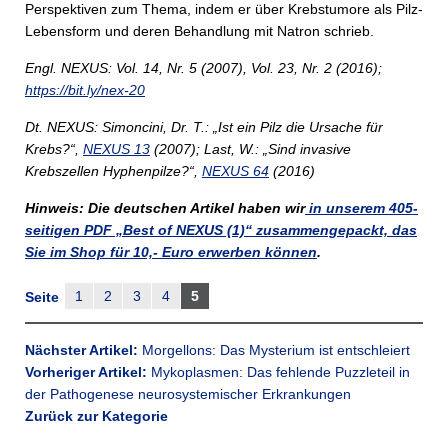
Perspektiven zum Thema, indem er über Krebstumore als Pilz-
Lebensform und deren Behandlung mit Natron schrieb.
Engl. NEXUS: Vol. 14, Nr. 5 (2007), Vol. 23, Nr. 2 (2016);
https://bit.ly/nex-20
Dt. NEXUS: Simoncini, Dr. T.: „Ist ein Pilz die Ursache für
Krebs?“,
NEXUS 13
(2007); Last, W.: „Sind invasive
Krebszellen Hyphenpilze?“,
NEXUS 64
(2016)
Hinweis: Die deutschen Artikel haben wir
in unserem 405-
seitigen PDF „Best of NEXUS (1)“ zusammengepackt, das
Sie im Shop für 10,- Euro erwerben können
.
1
2
3
4
5
Seite
Nächster Artikel:
Morgellons: Das Mysterium ist entschleiert
Vorheriger Artikel:
Mykoplasmen: Das fehlende Puzzleteil in
der Pathogenese neurosystemischer Erkrankungen
Zurück zur Kategorie