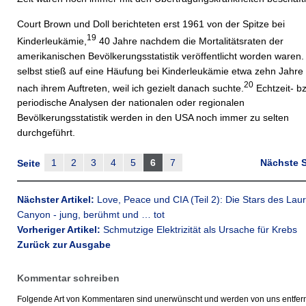
Court Brown und Doll berichteten erst 1961 von der Spitze bei
19
Kinderleukämie,
40 Jahre nachdem die Mortalitätsraten der
amerikanischen Bevölkerungsstatistik veröffentlicht worden waren.
selbst stieß auf eine Häufung bei Kinderleukämie etwa zehn Jahre
20
nach ihrem Auftreten, weil ich gezielt danach suchte.
Echtzeit- b
periodische Analysen der nationalen oder regionalen
Bevölkerungsstatistik werden in den USA noch immer zu selten
durchgeführt.
1
2
3
4
5
6
7
Nächste S
Seite
Nächster Artikel:
Love, Peace und CIA (Teil 2): Die Stars des Laur
Canyon - jung, berühmt und … tot
Vorheriger Artikel:
Schmutzige Elektrizität als Ursache für Krebs
Zurück zur Ausgabe
Kommentar schreiben
Folgende Art von Kommentaren sind unerwünscht und werden von uns entfern