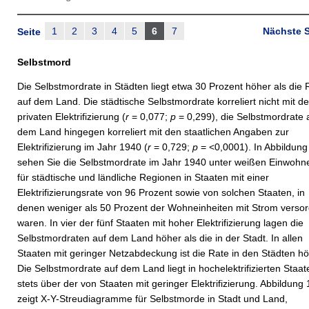
1
2
3
4
5
6
7
Nächste S
Seite
Selbstmord
Die Selbstmordrate in Städten liegt etwa 30 Prozent höher als die 
auf dem Land. Die städtische Selbstmordrate korreliert nicht mit de
privaten Elektrifizierung (
r
= 0,077;
p
= 0,299), die Selbstmordrate 
dem Land hingegen korreliert mit den staatlichen Angaben zur
Elektrifizierung im Jahr 1940 (
r
= 0,729;
p
= <0,0001). In Abbildung
sehen Sie die Selbstmordrate im Jahr 1940 unter weißen Einwohn
für städtische und ländliche Regionen in Staaten mit einer
Elektrifizierungsrate von 96 Prozent sowie von solchen Staaten, in
denen weniger als 50 Prozent der Wohneinheiten mit Strom versor
waren. In vier der fünf Staaten mit hoher Elektrifizierung lagen die
Selbstmordraten auf dem Land höher als die in der Stadt. In allen
Staaten mit geringer Netzabdeckung ist die Rate in den Städten hö
Die Selbstmordrate auf dem Land liegt in hochelektrifizierten Staat
stets über der von Staaten mit geringer Elektrifizierung. Abbildung 
zeigt X-Y-Streudiagramme für Selbstmorde in Stadt und Land,