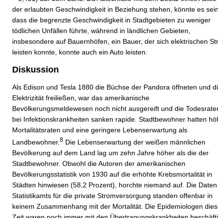
der erlaubten Geschwindigkeit in Beziehung stehen, könnte es sein
dass die begrenzte Geschwindigkeit in Stadtgebieten zu weniger
tödlichen Unfällen führte, während in ländlichen Gebieten,
insbesondere auf Bauernhöfen, ein Bauer, der sich elektrischen S
leisten konnte, konnte auch ein Auto leisten.
Diskussion
Als Edison und Tesla 1880 die Büchse der Pandora öffneten und d
Elektrizität freiließen, war das amerikanische
Bevölkerungsmeldewesen noch nicht ausgereift und die Todesrate
bei Infektionskrankheiten sanken rapide. Stadtbewohner hatten hö
Mortalitätsraten und eine geringere Lebenserwartung als
8
Landbewohner.
Die Lebenserwartung der weißen männlichen
Bevölkerung auf dem Land lag um zehn Jahre höher als die der
Stadtbewohner. Obwohl die Autoren der amerikanischen
Bevölkerungsstatistik von 1930 auf die erhöhte Krebsmortalität in
Städten hinwiesen (58,2 Prozent), horchte niemand auf. Die Daten
Statistikamts für die private Stromversorgung standen offenbar in
keinem Zusammenhang mit der Mortalität. Die Epidemiologen dies
Zeit waren noch immer mit den Übertragungskrankheiten beschäfti