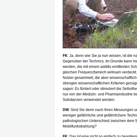
FK
: Ja, denn wie Sie ja nun wissen, ist die 
Gegenüber der Technics. Im Grunde kann hier
werden, die mit einem additiv emittierten Sc
gleichen Frequenzbereich wirksam verdeckt
Nutzer gesammelt, die aber wissenschaftlich 
strengen wissenschaftlichen Kriterien genüge
sagen: Es fördert oder stimuliert die Selbsth
nur von der Medizin- und Pharmaindustrie be
Substanzen verwendet werden.
DW
: Sind Sie denn nach Ihren Messungen un
weniger gefährliche und gefährlichere Techni
pathologischen Unterschied zwischen dem 5
Mobilfunkstrahlung?
FK
: Das ist eine nicht so einfach zu beantw