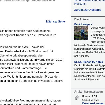
Wiederentdeckung einer
. Seine Entdeckungen zeigen, dass eine
Heilkunst
Zurück zur Ausgabe
Die Autoren
Nächste Seite
Daniel Wagner
Daniel Wagne
– Sie haben natürlich auch Studien dazu
Herausgebe
Chefredakte
ich begleitet. Können Sie die Umstände kurz
NEXUS-Maga
nicht gerade
ist, fremde Texte zu bewer
 das Wann, Wo und Wie – sowie der
bürokratischen Apparat zu fü
ner Doktorarbeit, die ich 2004 in den USA
selbst zur Feder. Seine Int
über eine privat gesponserte, aber
am Horizont.
die ausgewählt. Durchgeführt wurde sie von 2012
Dr. Sc. Florian M. König
hen Instituts der Uni Freiburg sowie unter
Dr. Sc. Florian M. König, 
lomforstwirt und Biometeorologe. Die
studierte bis 1988 Elektrot
nen unter www.Wetterfuehligkeit.eu eingesehen
München mit dem Schwerp
Nachrichtentechnik und sc
s bei Wetterfühligen und normalen Probanden
Studium mit Diplom ab.
gen Minuten eine organisch nachweisbare, positive
Artikel herunterladen
Format: PDF
Größe: 3,4 MB
und wetterfühlige Probanden untersuchten, haben
Download starten
chen auf die Schönwetterfelder mittels Hand-