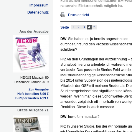
künstlichen menschengemachten EM-Felder
Impressum
naturnahe Elektrotechnik möglich ist.
Datenschutz
Druckansicht
1
2
3
4
5
Seite
Aus der Ausgabe
DW
: Sie haben es ja bereits angeschnitten 
durchgeführt und den Prozess wissenschaftl
schildern?
FK
: An den Grundlagen der Aufzeichnung –
Signaloptimierung arbeitete ich während mei
verfasste. Das passende Sferics-Feld wurde 
industrieunabhängige wissenschaftliche Stu
NEXUS Magazin 80
bis 2014 unter Supervision des meteorologisc
Dezember-Januar 2019
Mitarbeit der GSF mit meinem Bruder als Dip
Zur Ausgabe
Studienergebnisse sind signifikant und kön
Heft bestellen 8,90 €
werden. Wenn man diese Schönwetter-Sferic
E-Paper kaufen 4,99 €
anwendet, zeigt sich oft innerhalb von weni
Reaktion. Diese ist auch messbar.
Gratis Ausgabe 71
DW
: Inwiefern messbar?
FK
: In unserer Studie, bei der wir normale 
wir körperliche Kurzzeitreaktionen des Mens