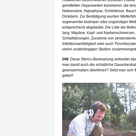
Reaktionen beschriebenen positiven Effekte e
gemittelten Organwerten korrelieren, die tend
Nebenniere, Hypophyse, Schilddrüse, Bauch
Dickdarm. Zur Bestätigung wurden Wetterfü
sogenannter biotroper oder ungünstiger Wet
entsprechend abgetastet. Die Liste der Befin
lang: Migräne, Kopf- und Narbenschmerzen, 
Schlafstörungen, Zunahme von zerebralen/ep
Infektionsanfälligkeit oder auch Thrombozyt
vielen unabhängigen Studien zusammenget
DW
: Diese Sferics-Berieselung verbreitet a
man damit auch die schädliche Dauerbestra
gewissermaßen übertönen? Setzt man sich Ihr
gefeit?