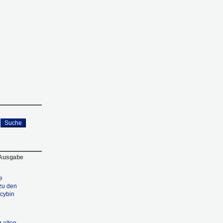
Suche
 Ausgabe
e
zu den
cybin