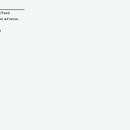
l Feed
ngen auf nexus-
n