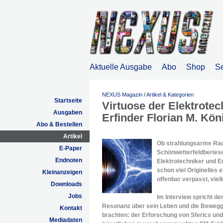
Aktuelle Ausgabe
Abo
Shop
S
NEXUS Magazin
/
Artikel & Kategorien
Startseite
Virtuose der Elektrotec
Ausgaben
Erfinder Florian M. Kön
Abo & Bestellen
Artikel
Ob strahlungsarme Rau
E-Paper
Schönwetterfeldberiese
Endnoten
Elektrotechniker und E
schon viel Originelles 
Kleinanzeigen
offenbar verpasst, viell
Downloads
Jobs
Im Interview spricht d
Resonanz über sein Leben und die Beweggrü
Kontakt
brachten: der Erforschung von Sferics un
Mediadaten