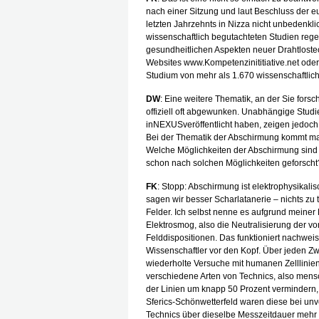
nach einer Sitzung und laut Beschluss der 
letzten Jahrzehnts in Nizza nicht unbedenkli
wissenschaftlich begutachteten Studien regel
gesundheitlichen Aspekten neuer Drahtlostec
Websites www.Kompetenzinititiative.net oder 
Studium von mehr als 1.670 wissenschaftlich
DW
: Eine weitere Thematik, an der Sie forsc
offiziell oft abgewunken. Unabhängige Stud
inNEXUSveröffentlicht haben, zeigen jedoch,
Bei der Thematik der Abschirmung kommt man
Welche Möglichkeiten der Abschirmung sind 
schon nach solchen Möglichkeiten geforscht
FK
: Stopp: Abschirmung ist elektrophysikalis
sagen wir besser Scharlatanerie – nichts zu 
Felder. Ich selbst nenne es aufgrund meiner 
Elektrosmog, also die Neutralisierung der 
Felddispositionen. Das funktioniert nachwei
Wissenschaftler vor den Kopf. Über jeden Z
wiederholte Versuche mit humanen Zelllini
verschiedene Arten von Technics, also mensc
der Linien um knapp 50 Prozent vermindern,
Sferics-Schönwetterfeld waren diese bei unv
Technics über dieselbe Messzeitdauer mehr 