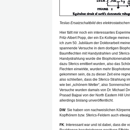
Teslas Ersatzschaltbild des elektrostatisch
Hier fällt mir noch ein interessantes Experi
Fritz-Albert Popp, der ein Ex-Kollege mein
ich zum 50. Jubiläum der Doktorarbeit meine
spannende Versuche in dem dortigen Biopho
Baumflechten mit Handystrahlen und Sferics-
Handystrahlung wurde die Biophotonenabstra
dazu Sferics emittiert wurden, also das Schö
Flechten einwirkte, wurden mehr Biophotonen
gekommen sein, da zu dieser Zeit eine regne
also schließen, dass die Sferics-Strahlung im
wie bei „schönem Wetter“, also Sonnenschei
Versuche wurden damals von Dr. Michael Dr
Prasad Bajpai von der North Eastern Hill Uni
allerdings bislang unveröffentlicht.
DW
: Sie haben von nachweislichen Körperr
Kopfhörern bzw. Sferics-Feldern auch etwaig
FK
: Interessant war und ist dabei, dass die