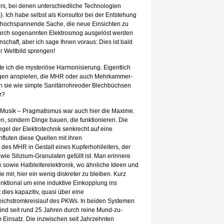
rs, bei denen unterschiedliche
Technologien
. Ich habe selbst als Konsultor bei der Entstehung
e hochspannende Sache, die neue Einsichten zu
durch sogenannten Elektrosmog ausgelöst werden
haft, aber ich sage Ihnen voraus: Dies ist bald
r Weltbild sprengen!
nte ich die mysteriöse Harmonisierung. Eigentlich
ungen anspielen, die MHR oder auch Mehrkammer-
 sie wie simple Sanitärrohreoder Blechbüchsen
r?
 Musik – Pragmatismus war auch hier die Maxime.
n, sondern Dinge bauen, die funktionieren. Die
el der Elektrotechnik senkrecht auf eine
hfluten diese Quellen mit ihren
des MHR in Gestalt eines Kupferhohlleiters, der
wie Silizium-Granulaten gefüllt ist. Man erinnere
 sowie Halbleiterelektronik, wo ähnliche Ideen und
 mir, hier ein wenig diskreter zu bleiben. Kurz
nktional um eine induktive Einkopplung ins
ies kapazitiv, quasi über eine
ichstromkreislauf des PKWs. In beiden Systemen
sind seit rund 25 Jahren durch reine Mund-zu-
Einsatz. Die inzwischen seit Jahrzehnten