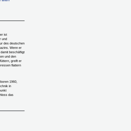
 alten
r ist
r und
ur des deutschen
zins. Wenn er
 damit beschäftigt
ten und den
ttern, greift er
eressen flattern
geboren 1960,
echnik in
unkt
hloss das