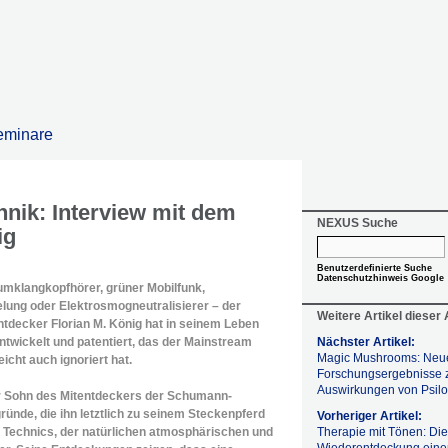
eminare
hnik: Interview mit dem
NEXUS Suche
ig
Benutzerdefinierte Suche
Datenschutzhinweis Google
mklangkopfhörer, grüner Mobilfunk,
lung oder Elektrosmogneutralisierer – der
Weitere Artikel dieser
ntdecker Florian M. König hat in seinem Leben
entwickelt und patentiert, das der Mainstream
Nächster Artikel:
Magic Mushrooms: Neu
eicht auch ignoriert hat.
Forschungsergebnisse 
Auswirkungen von Psilo
er Sohn des Mitentdeckers der Schumann-
nde, die ihn letztlich zu seinem Steckenpferd
Vorheriger Artikel:
d Technics, der natürlichen atmosphärischen und
Therapie mit Tönen: Die