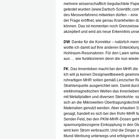
mehrere wissenschaftlich begutachtete Pape
getestet wurden (www.Dartsch-Scientific.com)
des Messverfahrens mitwirken dürfen – ein
der Frage eröffnet, wie genau Krankheiten 
können. Das ist momentan noch Grenzwissensc
akzeptiert und wird als neue Erkenntnis unse
DW
: Danke für die Korrektur – natürlich mei
wollte ich damit auf Ihre anderen Entwickl
Hohlraum-Resonatoren. Für den Laien sehen
aus … wie funktionieren denn die nun wiede
FK
: Das Innenleben macht bei den MHR die
Ich will ja keinen Designwettbewerb gewinne
rohrartigen MHR sollen gemäß Lenzscher Reg
Strahlenquelle ausgerichtet sein. Damit durc
elektromagnetischen Wellen das Innenleben 
mit Metallplatten und diversen Steinkohle- so
sich an die Mikrowellen-Übertragungstechnik
Materialien genutzt werden. Aber erlauben Sie
gesagt, handelt es sich bei den Rohr-MHR fu
Sender-Feld, bei den PKW-MHR-Dosen geht d
spannungsbezogene Einkopplung in den Gle
wird kein Strom verbraucht. Und die Dinger 
Mund-Werbung unterwegs und erfolgreich im 