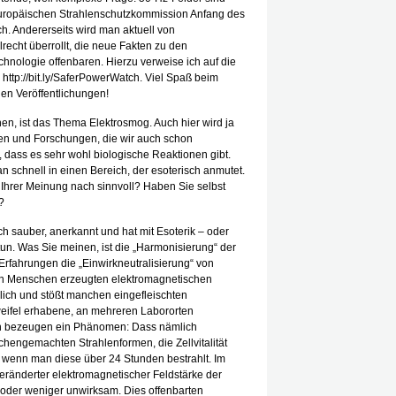
europäischen Strahlenschutzkommission Anfang des
ch. Andererseits wird man aktuell von
recht überrollt, die neue Fakten zu den
hnologie offenbaren. Hierzu verweise ich auf die
http://bit.ly/SaferPowerWatch. Viel Spaß beim
en Veröffentlichungen!
hen, ist das Thema Elektrosmog. Auch hier wird ja
ien und Forschungen, die wir auch schon
 dass es sehr wohl biologische Reaktionen gibt.
 schnell in einen Bereich, der esoterisch anmutet.
Ihrer Meinung nach sinnvoll? Haben Sie selbst
?
ch sauber, anerkannt und hat mit Esoterik – oder
tun. Was Sie meinen, ist die „Harmonisierung“ der
Erfahrungen die „Einwirkneutralisierung“ von
von Menschen erzeugten elektromagnetischen
slich und stößt manchen eingefleischten
weifel erhabene, an mehreren Labororten
en bezeugen ein Phänomen: Dass nämlich
hengemachten Strahlenformen, die Zellvitalität
 wenn man diese über 24 Stunden bestrahlt. Im
eränderter elektromagnetischer Feldstärke der
oder weniger unwirksam. Dies offenbarten