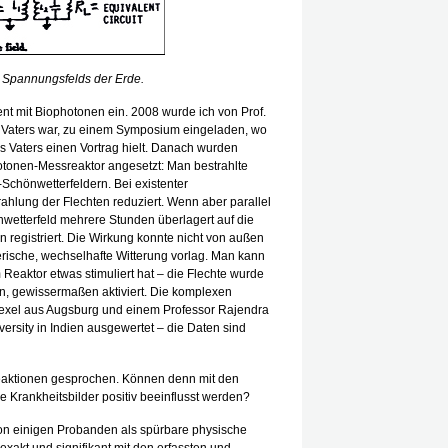
en Spannungsfelds der Erde.
ment mit Biophotonen ein. 2008 wurde ich von Prof.
es Vaters war, zu einem Symposium eingeladen, wo
s Vaters einen Vortrag hielt. Danach wurden
tonen-Messreaktor angesetzt: Man bestrahlte
Schönwetterfeldern. Bei existenter
hlung der Flechten reduziert. Wenn aber parallel
nwetterfeld mehrere Stunden überlagert auf die
 registriert. Die Wirkung konnte nicht von außen
rische, wechselhafte Witterung vorlag. Man kann
 Reaktor etwas stimuliert hat – die Flechte wurde
n, gewissermaßen aktiviert. Die komplexen
exel aus Augsburg und einem Professor Rajendra
versity in Indien ausgewertet – die Daten sind
eaktionen gesprochen. Können denn mit den
e Krankheitsbilder positiv beeinflusst werden?
 von einigen Probanden als spürbare physische