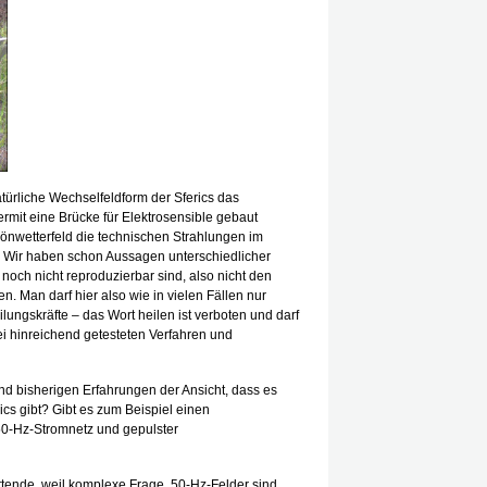
natürliche Wechselfeldform der Sferics das
mit eine Brücke für Elektrosensible gebaut
hönwetterfeld die technischen Strahlungen im
. Wir haben schon Aussagen unterschiedlicher
noch nicht reproduzierbar sind, also nicht den
n. Man darf hier also wie in vielen Fällen nur
eilungskräfte – das Wort heilen ist verboten und darf
i hinreichend getesteten Verfahren und
d bisherigen Erfahrungen der Ansicht, dass es
cs gibt? Gibt es zum Beispiel einen
0-Hz-Stromnetz und gepulster
ortende, weil komplexe Frage. 50-Hz-Felder sind