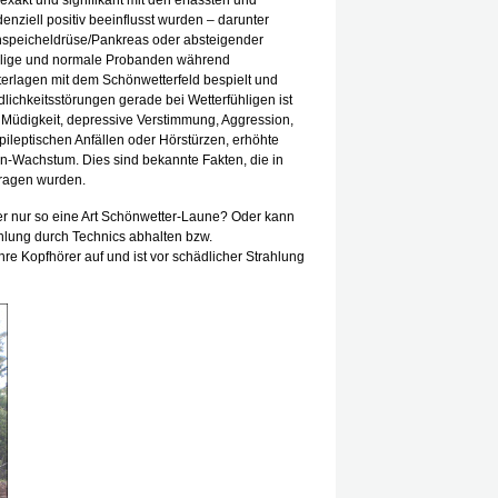
xakt und signifikant mit den erfassten und
enziell positiv beeinflusst wurden – darunter
speicheldrüse/Pankreas oder absteigender
hlige und normale Probanden während
terlagen mit dem Schönwetterfeld bespielt und
dlichkeitsstörungen gerade bei Wetterfühligen ist
Müdigkeit, depressive Verstimmung, Aggression,
ileptischen Anfällen oder Hörstürzen, erhöhte
en-Wachstum. Dies sind bekannte Fakten, die in
ragen wurden.
ber nur so eine Art Schönwetter-Laune? Oder kann
hlung durch Technics abhalten bzw.
e Kopfhörer auf und ist vor schädlicher Strahlung