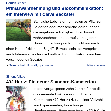
Derrick Jensen
Primärwahrnehmung und Biokommunikation:
ein Interview mit Cleve Backster
Sämtliche Lebensformen, seien es Pflanzen,
Bakterien oder menschliche Zellen, haben
die angeborene Fähigkeit, ihre Umwelt
wahrzunehmen und darauf zu reagieren.
Diese Entdeckung verlangt nicht nur nach
einer Neudefinition des Begriffs Bewusstsein, sie verspricht
auch Interessantes für die künftige Kommunikation zwischen
verschiedenen Spezies.
»
Gesellschaft
,
Umwelt
,
Spiritualität
0 Kommentare
Simone Vitale
432 Hertz: Ein neuer Standard-Kammerton
In den vergangenen zehn Jahren führte die
grassierende Diskussion zum Thema
Kammerton 432 Hertz (Hz) zu einer Vielzahl
von Experimenten, Forschungen und
Überlegungen. Wenn man heute „432 Hz“ als