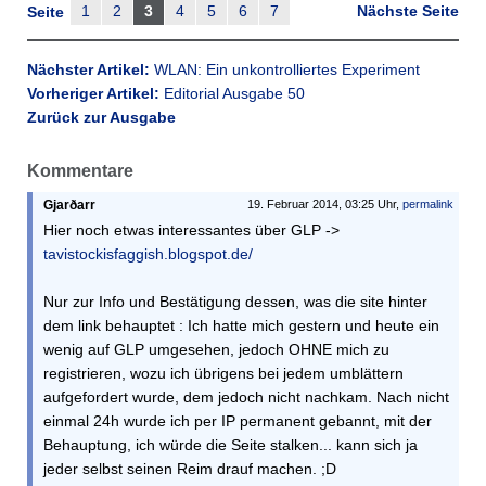
1
2
3
4
5
6
7
Nächste Seite
Seite
Nächster Artikel:
WLAN: Ein unkontrolliertes Experiment
Vorheriger Artikel:
Editorial Ausgabe 50
Zurück zur Ausgabe
Kommentare
Gjarðarr
19. Februar 2014, 03:25 Uhr,
permalink
Hier noch etwas interessantes über GLP ->
tavistockisfaggish.blogspot.de/
Nur zur Info und Bestätigung dessen, was die site hinter
dem link behauptet : Ich hatte mich gestern und heute ein
wenig auf GLP umgesehen, jedoch OHNE mich zu
registrieren, wozu ich übrigens bei jedem umblättern
aufgefordert wurde, dem jedoch nicht nachkam. Nach nicht
einmal 24h wurde ich per IP permanent gebannt, mit der
Behauptung, ich würde die Seite stalken... kann sich ja
jeder selbst seinen Reim drauf machen. ;D