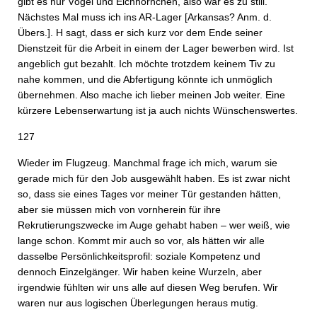
gibt es nur Vögel und Eichhörnchen, also war es zu still.
Nächstes Mal muss ich ins AR-Lager [Arkansas? Anm. d.
Übers.]. H sagt, dass er sich kurz vor dem Ende seiner
Dienstzeit für die Arbeit in einem der Lager bewerben wird. Ist
angeblich gut bezahlt. Ich möchte trotzdem keinem Tiv zu
nahe kommen, und die Abfertigung könnte ich unmöglich
übernehmen. Also mache ich lieber meinen Job weiter. Eine
kürzere Lebenserwartung ist ja auch nichts Wünschenswertes.
127
Wieder im Flugzeug. Manchmal frage ich mich, warum sie
gerade mich für den Job ausgewählt haben. Es ist zwar nicht
so, dass sie eines Tages vor meiner Tür gestanden hätten,
aber sie müssen mich von vornherein für ihre
Rekrutierungszwecke im Auge gehabt haben – wer weiß, wie
lange schon. Kommt mir auch so vor, als hätten wir alle
dasselbe Persönlichkeitsprofil: soziale Kompetenz und
dennoch Einzelgänger. Wir haben keine Wurzeln, aber
irgendwie fühlten wir uns alle auf diesen Weg berufen. Wir
waren nur aus logischen Überlegungen heraus mutig.