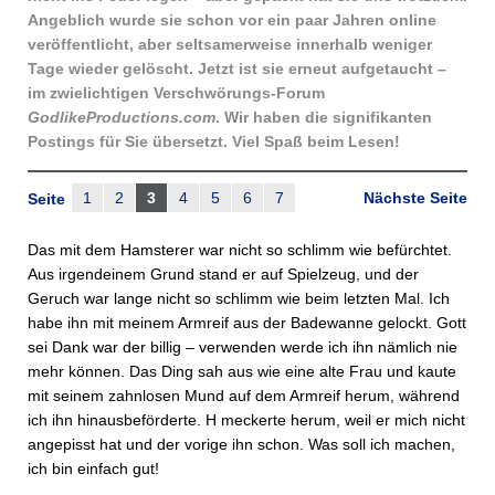
Angeblich wurde sie schon vor ein paar Jahren online
veröffentlicht, aber seltsamerweise innerhalb weniger
Tage wieder gelöscht. Jetzt ist sie erneut aufgetaucht –
im zwielichtigen Verschwörungs-Forum
GodlikeProductions.com
. Wir haben die signifikanten
Postings für Sie übersetzt. Viel Spaß beim Lesen!
1
2
3
4
5
6
7
Nächste Seite
Seite
Das mit dem Hamsterer war nicht so schlimm wie befürchtet.
Aus irgendeinem Grund stand er auf Spielzeug, und der
Geruch war lange nicht so schlimm wie beim letzten Mal. Ich
habe ihn mit meinem Armreif aus der Badewanne gelockt. Gott
sei Dank war der billig – verwenden werde ich ihn nämlich nie
mehr können. Das Ding sah aus wie eine alte Frau und kaute
mit seinem zahnlosen Mund auf dem Armreif herum, während
ich ihn hinausbeförderte. H meckerte herum, weil er mich nicht
angepisst hat und der vorige ihn schon. Was soll ich machen,
ich bin einfach gut!