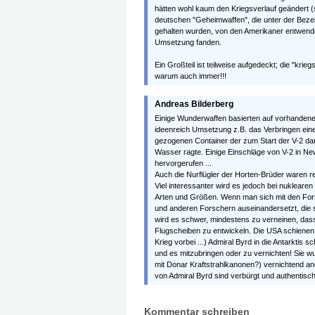
hätten wohl kaum den Kriegsverlauf geändert (
deutschen "Geheimwaffen", die unter der Beze
gehalten wurden, von den Amerikaner entwendet
Umsetzung fanden.
Ein Großteil ist teilweise aufgedeckt; die "krie
warum auch immer!!!
Andreas Bilderberg
Einige Wunderwaffen basierten auf vorhandener
ideenreich Umsetzung z.B. das Verbringen eine
gezogenen Container der zum Start der V-2 dan
Wasser ragte. Einige Einschläge von V-2 in New
hervorgerufen ...
Auch die Nurflügler der Horten-Brüder waren re
Viel interessanter wird es jedoch bei nuklear
Arten und Größen. Wenn man sich mit den For
und anderen Forschern auseinandersetzt, die si
wird es schwer, mindestens zu verneinen, da
Flugscheiben zu entwickeln. Die USA schienen
Krieg vorbei ...) Admiral Byrd in die Antarkti
und es mitzubringen oder zu vernichten! Sie wu
mit Donar Kraftstrahlkanonen?) vernichtend an
von Admiral Byrd sind verbürgt und authentisch 
Kommentar schreiben