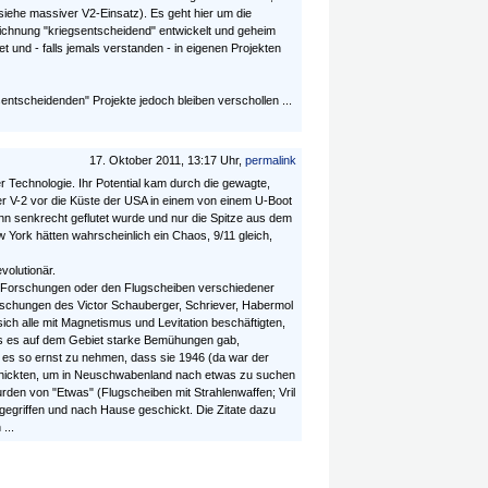
siehe massiver V2-Einsatz). Es geht hier um die
ichnung "kriegsentscheidend" entwickelt und geheim
 und - falls jemals verstanden - in eigenen Projekten
gsentscheidenden" Projekte jedoch bleiben verschollen ...
17. Oktober 2011, 13:17 Uhr,
permalink
 Technologie. Ihr Potential kam durch die gewagte,
r V-2 vor die Küste der USA in einem von einem U-Boot
n senkrecht geflutet wurde und nur die Spitze aus dem
 York hätten wahrscheinlich ein Chaos, 9/11 gleich,
volutionär.
en Forschungen oder den Flugscheiben verschiedener
schungen des Victor Schauberger, Schriever, Habermol
ch alle mit Magnetismus und Levitation beschäftigten,
ss es auf dem Gebiet starke Bemühungen gab,
 es so ernst zu nehmen, dass sie 1946 (da war der
s schickten, um in Neuschwabenland nach etwas zu suchen
rden von "Etwas" (Flugscheiben mit Strahlenwaffen; Vril
gegriffen und nach Hause geschickt. Die Zitate dazu
...