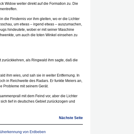
ack Widow weiter direkt auf die Formation zu. Die
mentreffen.
n die Finsternis vor ihm gleiten, wo er die Lichter
 Ausschau, um etwas – irgend etwas – auszumachen,
ugs hindeutete, wobei er mit seiner Maschine
chwenkte, um auch die toten Winkel einsehen zu
 zurückkehren, als Ringwald ihm sagte, daß die
ald ihm wies, und sah sie in weiter Entfernung. In
och in Reichweite des Radars. Er funkte Meiers an,
he Probleme mit seinem Gerät.
sammenprall mit dem Feind vor, aber die Lichter
e sich tief in deutsches Gebiet zurückzogen und
Nächste Seite
rüherkennung von Erdbeben