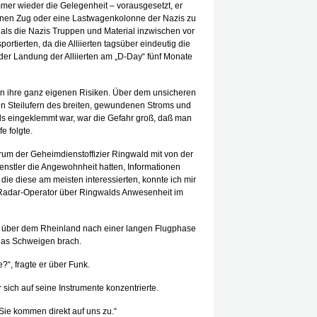
mer wieder die Gelegenheit – vorausgesetzt, er
nen Zug oder eine Lastwagenkolonne der Nazis zu
als die Nazis Truppen und Material inzwischen vor
ortierten, da die Alliierten tagsüber eindeutig die
der Landung der Alliierten am „D-Day“ fünf Monate
 ihre ganz eigenen Risiken. Über dem unsicheren
en Steilufern des breiten, gewundenen Stroms und
s eingeklemmt war, war die Gefahr groß, daß man
e folgte.
arum der Geheimdienstoffizier Ringwald mit von der
enstler die Angewohnheit hatten, Informationen
ie diese am meisten interessierten, konnte ich mir
n Radar-Operator über Ringwalds Anwesenheit im
 über dem Rheinland nach einer langen Flugphase
das Schweigen brach.
?“, fragte er über Funk.
 sich auf seine Instrumente konzentrierte.
„Sie kommen direkt auf uns zu.“