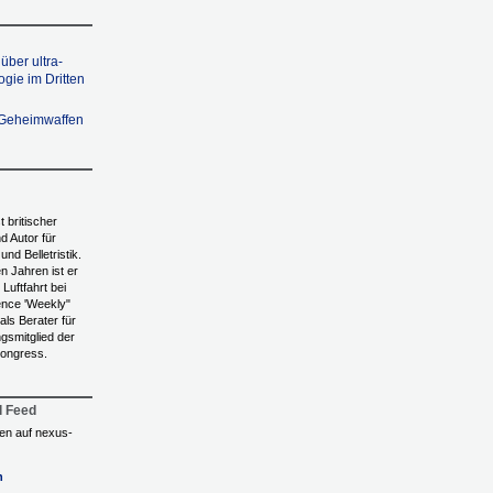
über ultra-
gie im Dritten
 Geheimwaffen
t britischer
d Autor für
nd Belletristik.
n Jahren ist er
 Luftfahrt bei
ence 'Weekly"
 als Berater für
gsmitglied der
Congress.
l Feed
ngen auf nexus-
n