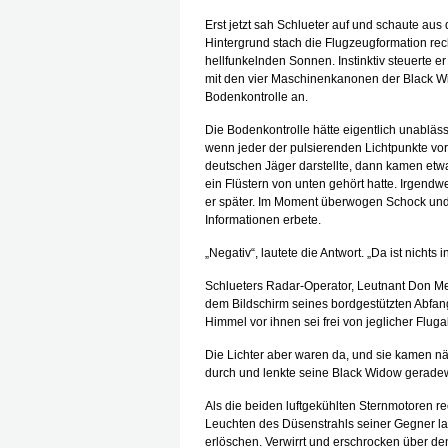
Erst jetzt sah Schlueter auf und schaute a
Hintergrund stach die Flugzeugformation rech
hellfunkelnden Sonnen. Instinktiv steuerte 
mit den vier Maschinenkanonen der Black Wid
Bodenkontrolle an.
Die Bodenkontrolle hätte eigentlich unabläs
wenn jeder der pulsierenden Lichtpunkte vor
deutschen Jäger darstellte, dann kamen etw
ein Flüstern von unten gehört hatte. Irgend
er später. Im Moment überwogen Schock und
Informationen erbete.
„Negativ“, lautete die Antwort. „Da ist nichts i
Schlueters Radar-Operator, Leutnant Don Meie
dem Bildschirm seines bordgestützten Abfan
Himmel vor ihnen sei frei von jeglicher Flugakt
Die Lichter aber waren da, und sie kamen nä
durch und lenkte seine Black Widow gerade
Als die beiden luftgekühlten Sternmotoren re
Leuchten des Düsenstrahls seiner Gegner l
erlöschen. Verwirrt und erschrocken über den