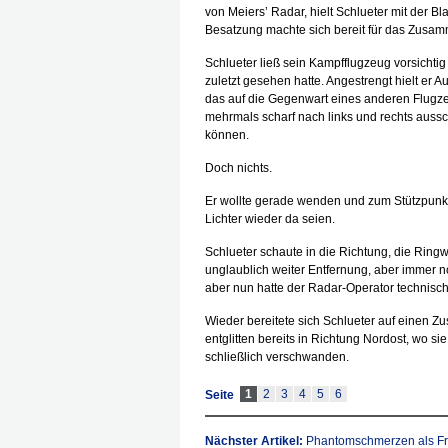
von Meiers’ Radar, hielt Schlueter mit der Bl
Besatzung machte sich bereit für das Zusam
Schlueter ließ sein Kampfflugzeug vorsichtig i
zuletzt gesehen hatte. Angestrengt hielt er
das auf die Gegenwart eines anderen Flugze
mehrmals scharf nach links und rechts auss
können.
Doch nichts.
Er wollte gerade wenden und zum Stützpunkt
Lichter wieder da seien.
Schlueter schaute in die Richtung, die Ringw
unglaublich weiter Entfernung, aber immer n
aber nun hatte der Radar-Operator technisc
Wieder bereitete sich Schlueter auf einen Zu
entglitten bereits in Richtung Nordost, wo si
schließlich verschwanden.
1
2
3
4
5
6
Seite
Nächster Artikel:
Phantomschmerzen als F