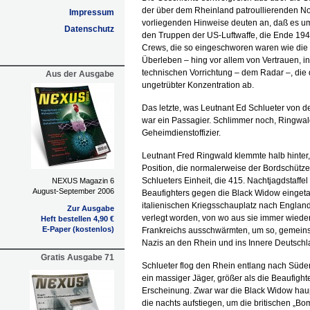
der über dem Rheinland patroullierenden No
Impressum
vorliegenden Hinweise deuten an, daß es um
Datenschutz
den Truppen der US-Luftwaffe, die Ende 194
Crews, die so eingeschworen waren wie die de
Überleben – hing vor allem von Vertrauen, in
technischen Vorrichtung – dem Radar –, die
Aus der Ausgabe
ungetrübter Konzentration ab.
Das letzte, was Leutnant Ed Schlueter von de
war ein Passagier. Schlimmer noch, Ringwald
Geheimdienstoffizier.
Leutnant Fred Ringwald klemmte halb hinter, 
Position, die normalerweise der Bordschütze
Schlueters Einheit, die 415. Nachtjagdstaffel d
NEXUS Magazin 6
August-September 2006
Beaufighters gegen die Black Widow eingetau
italienischen Kriegsschauplatz nach England
Zur Ausgabe
verlegt worden, von wo aus sie immer wiede
Heft bestellen 4,90 €
E-Paper (kostenlos)
Frankreichs ausschwärmten, um so, gemeinsa
Nazis an den Rhein und ins Innere Deutsch
Gratis Ausgabe 71
Schlueter flog den Rhein entlang nach Süde
ein massiger Jäger, größer als die Beaufighte
Erscheinung. Zwar war die Black Widow haup
die nachts aufstiegen, um die britischen „