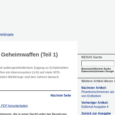
eminare
 Geheimwaffen (Teil 1)
NEXUS Suche
it außergewöhnlichem Zugang zu Schaltstellen
Benutzerdefinierte Suche
Datenschutzhinweis Google
fen ein interessantes Licht auf viele UFO-
eiten Weltkriegs und den Jahren danach.
Weitere Artikel dieser
Nächster Artikel:
Phantomschmerzen als
Nächste Seite
von Erdbeben
Vorheriger Artikel:
ls PDF herunterladen
.
Editorial Ausgabe 6
Zurück zur Ausgabe
timmung, die in jener Nacht unter der Besatzung