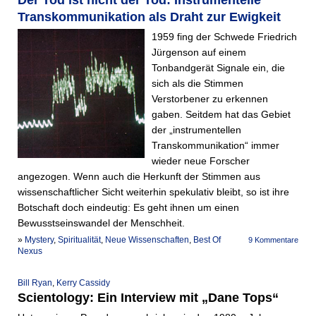
Der Tod ist nicht der Tod: Instrumentelle
Transkommunikation als Draht zur Ewigkeit
1959 fing der Schwede Friedrich
Jürgenson auf einem
Tonbandgerät Signale ein, die
sich als die Stimmen
Verstorbener zu erkennen
gaben. Seitdem hat das Gebiet
der „instrumentellen
Transkommunikation“ immer
wieder neue Forscher
angezogen. Wenn auch die Herkunft der Stimmen aus
wissenschaftlicher Sicht weiterhin spekulativ bleibt, so ist ihre
Botschaft doch eindeutig: Es geht ihnen um einen
Bewusstseinswandel der Menschheit.
»
Mystery
,
Spiritualität
,
Neue Wissenschaften
,
Best Of
9 Kommentare
Nexus
Bill Ryan
,
Kerry Cassidy
Scientology: Ein Interview mit „Dane Tops“