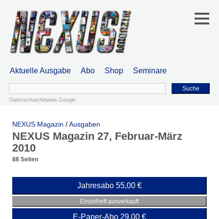
Aktuelle Ausgabe
Abo
Shop
Seminare
Suche
Datenschutzhinweis Google
NEXUS Magazin
/
Ausgaben
NEXUS Magazin 27, Februar-März
2010
88 Seiten
Jahresabo 55,00 €
Einzelheft ausverkauft
E-Paper-Abo 29,00 €