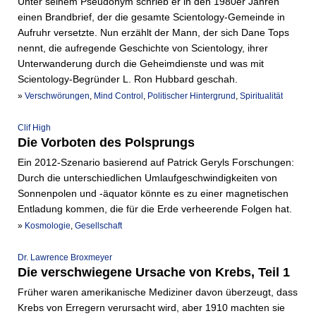
Unter seinem Pseudonym schrieb er in den 1980er Jahren
einen Brandbrief, der die gesamte Scientology-Gemeinde in
Aufruhr versetzte. Nun erzählt der Mann, der sich Dane Tops
nennt, die aufregende Geschichte von Scientology, ihrer
Unterwanderung durch die Geheimdienste und was mit
Scientology-Begründer L. Ron Hubbard geschah.
»
Verschwörungen
,
Mind Control
,
Politischer Hintergrund
,
Spiritualität
Clif High
Die Vorboten des Polsprungs
Ein 2012-Szenario basierend auf Patrick Geryls Forschungen:
Durch die unterschiedlichen Umlaufgeschwindigkeiten von
Sonnenpolen und -äquator könnte es zu einer magnetischen
Entladung kommen, die für die Erde verheerende Folgen hat.
»
Kosmologie
,
Gesellschaft
Dr. Lawrence Broxmeyer
Die verschwiegene Ursache von Krebs, Teil 1
Früher waren amerikanische Mediziner davon überzeugt, dass
Krebs von Erregern verursacht wird, aber 1910 machten sie