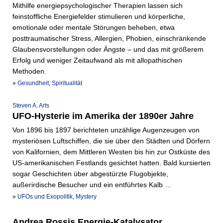
Mithilfe energiepsychologischer Therapien lassen sich
feinstoffliche Energiefelder stimulieren und körperliche,
emotionale oder mentale Störungen beheben, etwa
posttraumatischer Stress, Allergien, Phobien, einschränkende
Glaubensvorstellungen oder Ängste – und das mit größerem
Erfolg und weniger Zeitaufwand als mit allopathischen
Methoden.
»
Gesundheit
,
Spiritualität
Steven A. Arts
UFO-Hysterie im Amerika der 1890er Jahre
Von 1896 bis 1897 berichteten unzählige Augenzeugen von
mysteriösen Luftschiffen, die sie über den Städten und Dörfern
von Kalifornien, dem Mittleren Westen bis hin zur Ostküste des
US-amerikanischen Festlands gesichtet hatten. Bald kursierten
sogar Geschichten über abgestürzte Flugobjekte,
außerirdische Besucher und ein entführtes Kalb …
»
UFOs und Exopolitik
,
Mystery
Andrea Rossis Energie-Katalysator