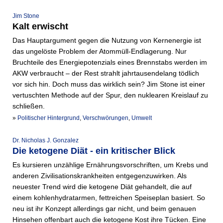
Jim Stone
Kalt erwischt
Das Hauptargument gegen die Nutzung von Kernenergie ist
das ungelöste Problem der Atommüll-Endlagerung. Nur
Bruchteile des Energiepotenzials eines Brennstabs werden im
AKW verbraucht – der Rest strahlt jahrtausendelang tödlich
vor sich hin. Doch muss das wirklich sein? Jim Stone ist einer
vertuschten Methode auf der Spur, den nuklearen Kreislauf zu
schließen.
»
Politischer Hintergrund
,
Verschwörungen
,
Umwelt
Dr. Nicholas J. Gonzalez
Die ketogene Diät - ein kritischer Blick
Es kursieren unzählige Ernährung­svorschriften, um Krebs und
anderen Zivilisationskrankheiten entgegenzuwirken. Als
neuester Trend wird die ketogene Diät gehandelt, die auf
einem kohlenhydratarmen, fettreichen Speiseplan basiert. So
neu ist ihr Konzept allerdings gar nicht, und beim genauen
Hinsehen offenbart auch die ketogene Kost ihre Tücken. Eine