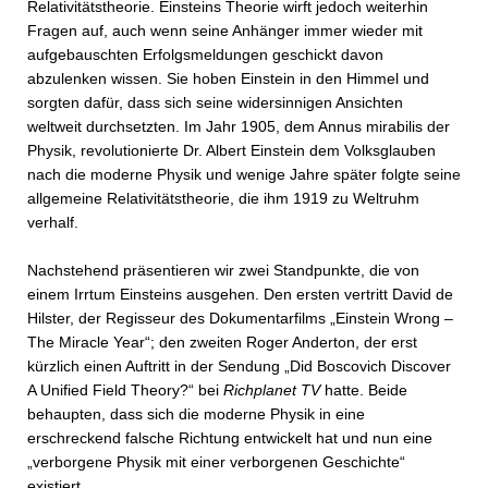
Relativitätstheorie. Einsteins Theorie wirft jedoch weiterhin
Fragen auf, auch wenn seine Anhänger immer wieder mit
aufgebauschten Erfolgsmeldungen geschickt davon
abzulenken wissen. Sie hoben Einstein in den Himmel und
sorgten dafür, dass sich seine widersinnigen Ansichten
weltweit durchsetzten. Im Jahr 1905, dem Annus mirabilis der
Physik, revolutionierte Dr. Albert Einstein dem Volksglauben
nach die moderne Physik und wenige Jahre später folgte seine
allgemeine Relativitätstheorie, die ihm 1919 zu Weltruhm
verhalf.
Nachstehend präsentieren wir zwei Standpunkte, die von
einem Irrtum Einsteins ausgehen. Den ersten vertritt David de
Hilster, der Regisseur des Dokumentarfilms „Einstein Wrong –
The Miracle Year“; den zweiten Roger Anderton, der erst
kürzlich einen Auftritt in der Sendung „Did Boscovich Discover
A Unified Field Theory?“ bei
Richplanet TV
hatte. Beide
behaupten, dass sich die moderne Physik in eine
erschreckend falsche Richtung entwickelt hat und nun eine
„verborgene Physik mit einer verborgenen Geschichte“
existiert.