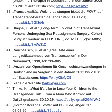
(endokrine Therapie) in Deutschland in den Jahren 2005
bis 2017“ auf Statista.com;
https://bit.ly/32f8VVz
„Transsexualität: Welche Leistungen bietet die PKV?“ auf
Transparent-Beraten.de, abgerufen: 08.09.20;
https://bit.ly/2GI3d6r
Dhejne, C. et al.: „Long-Term Follow-Up of Transsexual
Persons Undergoing Sex Reassignment Surgery: Cohort
Study in Sweden“ in PLOS ONE, 22.02.11, 6(2):e16885;
https://bit.ly/3kdWZtD
Rauchfleisch, U. et al.: „Resultate einer
Langzeitkatamnese von Transsexuellen“ in Der
Nervenarzt, 1998, 69:799–805
„Anzahl von Operationen für Geschlechtsumwandlungen in
Deutschland im Vergleich in den Jahren 2012 bis 2018“
auf Statista.com;
https://bit.ly/3ibfyO9
Siehe die Website
WaltHeyer.com
Trinko, K.: „What It’s Like to Lose Your Children to the
‚Transgender Cult‘, From a Mom Who Knows“ auf
DailySignal.com, 30.10.19;
https://dailysign.al/2GMlWxJ
„Hormonstörende Stoffe“ auf BBFU.de, abgerufen:
08.09.20;
https://bit.ly/32bgL2y