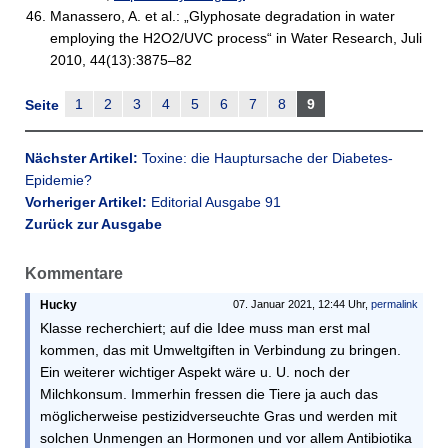
Manassero, A. et al.: „Glyphosate degradation in water
employing the H2O2/UVC process“ in Water Research, Juli
2010, 44(13):3875–82
1
2
3
4
5
6
7
8
9
Seite
Nächster Artikel:
Toxine: die Hauptursache der Diabetes-
Epidemie?
Vorheriger Artikel:
Editorial Ausgabe 91
Zurück zur Ausgabe
Kommentare
Hucky
07. Januar 2021, 12:44 Uhr,
permalink
Klasse recherchiert; auf die Idee muss man erst mal
kommen, das mit Umweltgiften in Verbindung zu bringen.
Ein weiterer wichtiger Aspekt wäre u. U. noch der
Milchkonsum. Immerhin fressen die Tiere ja auch das
möglicherweise pestizidverseuchte Gras und werden mit
solchen Unmengen an Hormonen und vor allem Antibiotika