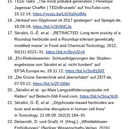
TEDx Talks: „The most polluted generation | Penelope
Jagessar Chaffer | TEDxBrussels“ auf YouTube.com,
15.12.14;
https://youtu.be/LlQXs0yofMs
„Verkauf von Glyphosat ist 2017 gestiegen“ auf Spiegel.de,
18.09.18;
https://bit.ly/3h9NCJe
Séralini, G.-È. et al.: „RETRACTED: Long term toxicity of a
Roundup herbicide and a Roundup-tolerant genetically
modified maize“ in Food and Chemical Toxicology, 2012,
50(11):4221–31;
https://bit.ly/3byUGy9
„EU-Risikobewerter: Schlussfolgerungen der Studien­
ergebnisse von Séralini et al. nicht fundiert“ auf
EFSA.Europa.eu, 28.11.12;
https://bit.ly/3m818AT
„Die Grüne Gentechnik wird überschätzt“ auf ZEIT.de,
07.03.12;
https://bit.ly/2FrD0bt
„Séralini et al.: gv-Mais Langzeitfütterungsstudie mit
Ratten“ auf Biotech-GM-Food.com;
https://bit.ly/3maYpXl
Séralini, G.-È. et al.: „Glyphosate-based herbicides are
toxic and endocrine disruptors in human cell lines“
in Toxicology, 21.08.09, 262(3):184–91
Deiseroth, D. und Graßl, H. (Hrsg.): „Whistleblower-
Enthüllungen“ (Berliner Wissenschafts-Verlag, 2016)