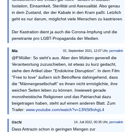
Isolation, Einsamkeit, Sterilität und Asexualität. Also genau
in dem Zustand, der der Kabale in den Kram paßt. Letzlich
geht es nur darum, möglichst viele Menschen zu kastrieren.
Der Kastration dient ja auch die Corona-Impfung und die
penetrante pro LGBT-Propaganda der Medien.
Mia
01. September 2021, 12:07 Uhr,
permalink
@P.Müller: So sieht's aus. Aber den Müttern generell die
Verantwortung zuzuschieben, ist etwas zu kurz gedacht,
siehe den Artikel über "Endokrine Disruption". In dem Film
"Free to love" äußern sich Betroffene dahingehend, dass
die "Männergesellschaft" es ihnen nicht ermöglichte, ihre
weichen Seiten leben zu können. Inwieweit gerade
monotheistische Religionen und das Patriarchat dazu
beigetragen haben, steht auf einem anderen Blatt. Zum
Trailer:
www.youtube.com/watch?v=13NSt9ohgL4
Uschi
14. Juli 2022, 00:35 Uhr,
permalink
Dass Antrazin schon in geringen Mengen zur