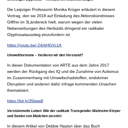
Die Leipziger Professorin Monika Krüger erläutert in diesem
Vortrag, den sie 2018 auf Einladung des Aktionsbündnisses
Giftfrei im 3Länder­eck hielt, warum wegen der vielen
Nebenwirkungen des Herbizids dringend ein radikaler
Glyphosat­ausstieg einzufordern ist.
https://youtu.be/-24rbHGVc1A
Umwelthormone – Verlieren wir den Verstand?
In dieser Dokumentation von ARTE aus dem Jahre 2017
werden der Rückgang des IQ und die Zunahme von Autismus
im Zusammenhang mit Umweltschadstoffen, endokriner
Disruption und anderen dafür infrage kommenden Ursachen
thematisiert.
https://bit.ly/35liww8
Verstümmelte Leben: Wie der radikale Transgender-Wahnsinn Körper
und Seelen von Mädchen zerstört
In diesem Artikel von Debbie Hayton über das Buch