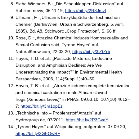
Siehe Wiemers, B.: „Die Scheuklappen-Diskussion“ auf
Rubikon.news, 06.11.19;
https://bit.ly/2R8Jmzf
Ullmann, F.: „Ullmanns Enzyklopädie der technischen
Chemie“ (Berlin/Wien: Urban & Schwarzenberg, 5. Aufl.
1985), Bd. A8, Stichwort: „Crop Protection“, S. 66 ff.
Rose, D.: „Atrazine Chemical Induces Homosexuality and
Sexual Confusion said, Tyrone Hayes“ auf
NaturalKnow.com, 22.03.20;
https://bit.ly/3lZtZrb
Hayes, T. B. et al.: „Pesticide Mixtures, Endocrine
Disruption, and Amphibian Declines: Are We
Underestimating the Impact?“ in Environmental Health
Perspectives, 2006, 114(Suppl 1):40–50
Hayes, T. B. et al.: „Atrazine induces complete feminization
and chemical castration in male African clawed
frogs (Xenopus laevis)“ in PNAS, 09.03.10, 107(10):4612–
7;
https://bit.ly/3m1opEs
„Technische Info – Problemstoff Atrazin“ auf
Hydrogroup.de, 07/2011;
https://bit.ly/2R3GvaY
„Tyrone Hayes“ auf Wikipedia.org, aufgerufen: 07.09.20;
https://bit.ly/2GEOwRF