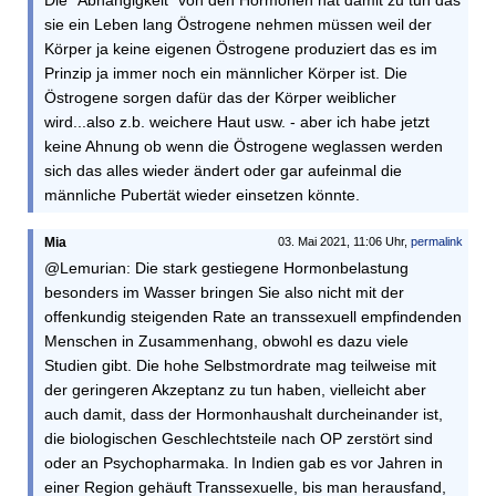
Die "Abhängigkeit" von den Hormonen hat damit zu tun das
sie ein Leben lang Östrogene nehmen müssen weil der
Körper ja keine eigenen Östrogene produziert das es im
Prinzip ja immer noch ein männlicher Körper ist. Die
Östrogene sorgen dafür das der Körper weiblicher
wird...also z.b. weichere Haut usw. - aber ich habe jetzt
keine Ahnung ob wenn die Östrogene weglassen werden
sich das alles wieder ändert oder gar aufeinmal die
männliche Pubertät wieder einsetzen könnte.
Mia
03. Mai 2021, 11:06 Uhr,
permalink
@Lemurian: Die stark gestiegene Hormonbelastung
besonders im Wasser bringen Sie also nicht mit der
offenkundig steigenden Rate an transsexuell empfindenden
Menschen in Zusammenhang, obwohl es dazu viele
Studien gibt. Die hohe Selbstmordrate mag teilweise mit
der geringeren Akzeptanz zu tun haben, vielleicht aber
auch damit, dass der Hormonhaushalt durcheinander ist,
die biologischen Geschlechtsteile nach OP zerstört sind
oder an Psychopharmaka. In Indien gab es vor Jahren in
einer Region gehäuft Transsexuelle, bis man herausfand,