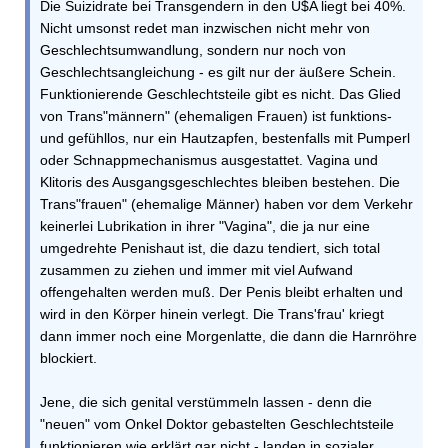
Die Suizidrate bei Transgendern in den U$A liegt bei 40%.
Nicht umsonst redet man inzwischen nicht mehr von
Geschlechtsumwandlung, sondern nur noch von
Geschlechtsangleichung - es gilt nur der äußere Schein.
Funktionierende Geschlechtsteile gibt es nicht. Das Glied
von Trans"männern" (ehemaligen Frauen) ist funktions-
und gefühllos, nur ein Hautzapfen, bestenfalls mit Pumperl
oder Schnappmechanismus ausgestattet. Vagina und
Klitoris des Ausgangsgeschlechtes bleiben bestehen. Die
Trans"frauen" (ehemalige Männer) haben vor dem Verkehr
keinerlei Lubrikation in ihrer "Vagina", die ja nur eine
umgedrehte Penishaut ist, die dazu tendiert, sich total
zusammen zu ziehen und immer mit viel Aufwand
offengehalten werden muß. Der Penis bleibt erhalten und
wird in den Körper hinein verlegt. Die Trans'frau' kriegt
dann immer noch eine Morgenlatte, die dann die Harnröhre
blockiert.
Jene, die sich genital verstümmeln lassen - denn die
"neuen" vom Onkel Doktor gebastelten Geschlechtsteile
funktionieren wie erklärt gar nicht - landen in sozialer